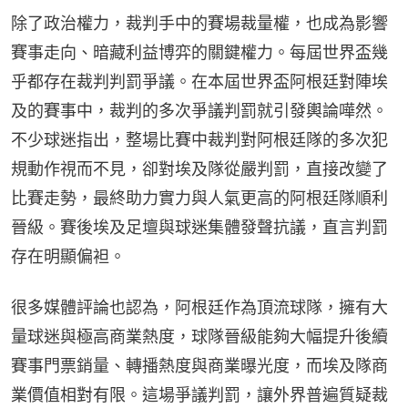
除了政治權力，裁判手中的賽場裁量權，也成為影響
賽事走向、暗藏利益博弈的關鍵權力。每屆世界盃幾
乎都存在裁判判罰爭議。在本屆世界盃阿根廷對陣埃
及的賽事中，裁判的多次爭議判罰就引發輿論嘩然。
不少球迷指出，整場比賽中裁判對阿根廷隊的多次犯
規動作視而不見，卻對埃及隊從嚴判罰，直接改變了
比賽走勢，最終助力實力與人氣更高的阿根廷隊順利
晉級。賽後埃及足壇與球迷集體發聲抗議，直言判罰
存在明顯偏袒。
很多媒體評論也認為，阿根廷作為頂流球隊，擁有大
量球迷與極高商業熱度，球隊晉級能夠大幅提升後續
賽事門票銷量、轉播熱度與商業曝光度，而埃及隊商
業價值相對有限。這場爭議判罰，讓外界普遍質疑裁