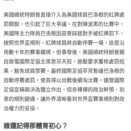
美國總統特朗普直接介入為美國球員巴洛根的紅牌處
罰開脫，也引起了巨大爭議。在對陣波黑的比賽中，
美國隊主力隊員巴洛根因惡意踩踏對手被紅牌罰下，
按照世界盃規則，紅牌球員將自動停賽一場，這是沿
用數十年的賽事鐵規。但事發後，美國總統特朗普親
自致電國際足協主席恩芬天奴，施壓要求覆核處罰結
果、豁免球員禁賽。最終國際足協罕見暫緩巴洛根的
自動停賽處罰，使其得以出戰後續淘汰賽。儘管國際
足協宣稱裁決為獨立作出，但赤裸裸的政治幹預、刻
意的規則變通，讓外界清晰看到世界盃賽事規則對政
治權力的妥協。
誰還記得那體育初心？