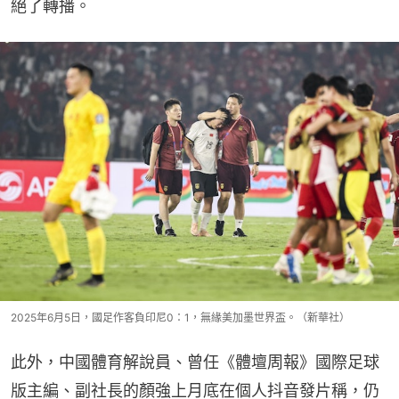
絕了轉播。
2025年6月5日，國足作客負印尼0：1，無緣美加墨世界盃。（新華社）
此外，中國體育解說員、曾任《體壇周報》國際足球
版主編、副社長的顏強上月底在個人抖音發片稱，仍