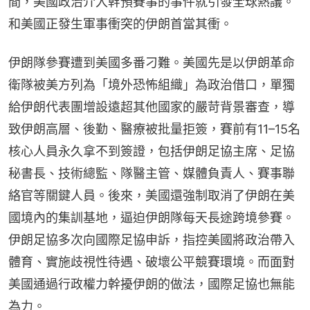
間，美國政治介入幹預賽事的事件就引發全球熱議。
和美國正發生軍事衝突的伊朗首當其衝。
伊朗隊參賽遭到美國多番刁難。美國先是以伊朗革命
衛隊被美方列為「境外恐怖組織」為政治借口，單獨
給伊朗代表團增設遠超其他國家的嚴苛背景審查，導
致伊朗高層、後勤、醫療被批量拒簽，賽前有11–15名
核心人員永久拿不到簽證，包括伊朗足協主席、足協
秘書長、技術總監、隊醫主管、媒體負責人、賽事聯
絡官等關鍵人員。後來，美國還強制取消了伊朗在美
國境內的集訓基地，逼迫伊朗隊每天長途跨境參賽。
伊朗足協多次向國際足協申訴，指控美國將政治帶入
體育、實施歧視性待遇、破壞公平競賽環境。而面對
美國通過行政權力幹擾伊朗的做法，國際足協也無能
為力。