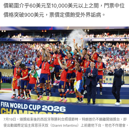
價範圍介乎60美元至10,000美元以上之間，門票中位
價格突破900美元，票價定價飽受外界詬病。
7月19日，頒獎結束後的西班牙隊勝利合照環節時，特朗普仍不願離開頒獎台，即
使出動國際足協主席恩芬天奴（Gianni Infantino）上前邀他下台，他也不作理會，