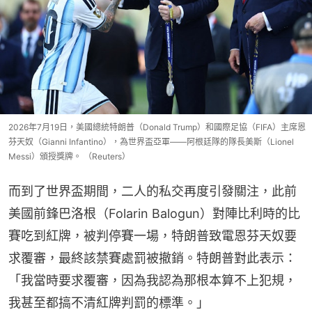
2026年7月19日，美國總統特朗普（Donald Trump）和國際足協（FIFA）主席恩
芬天奴（Gianni Infantino），為世界盃亞軍——阿根廷隊的隊長美斯（Lionel
Messi）頒授獎牌。 （Reuters）
而到了世界盃期間，二人的私交再度引發關注，此前
美國前鋒巴洛根（Folarin Balogun）對陣比利時的比
賽吃到紅牌，被判停賽一場，特朗普致電恩芬天奴要
求覆審，最終該禁賽處罰被撤銷。特朗普對此表示：
「我當時要求覆審，因為我認為那根本算不上犯規，
我甚至都搞不清紅牌判罰的標準。」