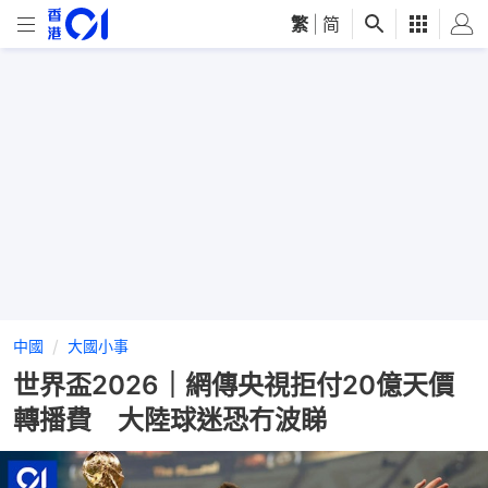
繁
|
简
中國
大國小事
世界盃2026｜網傳央視拒付20億天價
轉播費 大陸球迷恐冇波睇