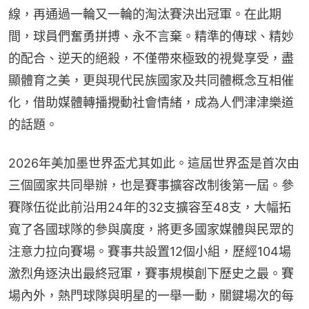
線，再通過一輪又一輪的淘汰賽決出冠軍。在此期
間，球員們奮勇拼搏、永不言棄。精準的傳球、精妙
的配合、逆天的絕殺，不僅帶來極致的視覺享受，盡
顯體育之美，更與現代民族國家及共同體概念互相催
化，借助媒體轉播攪動社會情緒，成為人們津津樂道
的話題。
2026年美加墨世界盃尤其如此。這屆世界盃是首次由
三個國家共同舉辦，也是賽事擴容改制後第一屆。參
賽隊伍從此前沿用24年的32支擴容至48支，大幅拓
寬了各國球隊的參與廣度，將更多國家媒體與民眾的
注意力拉向賽場。賽事共設置12個小組，歷經104場
激烈角逐決出最終冠軍，賽事規模創下歷史之最。賽
場內外，熱門球隊與明星的一舉一動，關鍵場次的每