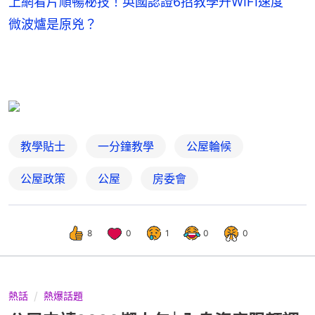
上網看片順暢秘技！英國認證6招教學升WIFI速度
微波爐是原兇？
教學貼士
一分鐘教學
公屋輪候
公屋政策
公屋
房委會
8
0
1
0
0
熱話
熱爆話題