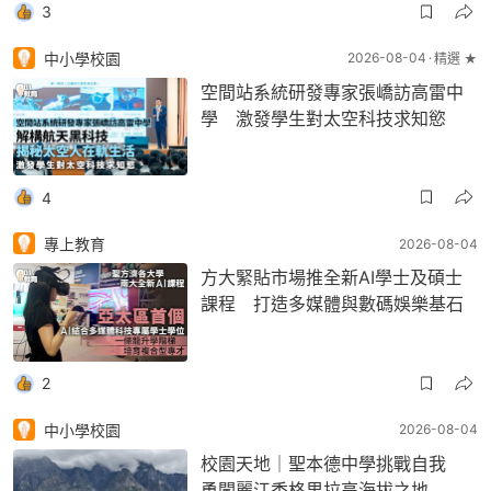
3
中小學校園
2026-08-04
精選 ★
空間站系統研發專家張嶠訪高雷中
學 激發學生對太空科技求知慾
4
專上教育
2026-08-04
方大緊貼市場推全新AI學士及碩士
課程 打造多媒體與數碼娛樂基石
2
中小學校園
2026-08-04
校園天地｜聖本德中學挑戰自我
勇闖麗江香格里拉高海拔之地