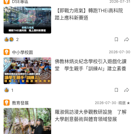
DSE專區
2026-07-31
【即戰力底氣】轉跑THEi高科院
踏上應科新賽道
2
中小學校園
2026-07-30
佛教林炳炎紀念學校引入遊戲化課
堂 學生親手「訓練AI」建立素養
1
教育發展
2026-07-30
精選 ★
羅淑佩訪浸大參觀教研設施 了解
大學創意藝術與體育領域發展