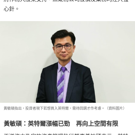
心針。
黃敏碩指出，投資者現下若想買入英特爾，需待回調才作考慮。（資料圖片）
黃敏碩：英特爾漲幅已勁 再向上空間有限