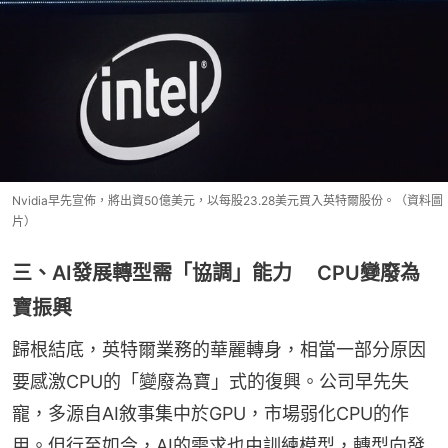
Nvidia早先宣佈，將出資50億美元，以每股23.28美元買入英特爾股份。（資料圖
片）
三、AI發展轉型需「協調」能力 CPU變廢為
寶振興
歸根結底，英特爾業務的華麗轉身，相當一部分原因
要感激CPU的「變廢為寶」式的復興。公司早先失
寵，多源自AI敘事集中於GPU，市場弱化CPU的作
用。但行至如今，AI的需求也由訓練模型，轉型向發