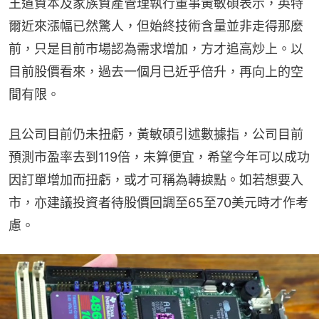
王道資本及家族資產管理執行董事黃敏碩表示，英特
爾近來漲幅已然驚人，但始終技術含量並非走得那麼
前，只是目前市場認為需求增加，方才追高炒上。以
目前股價看來，過去一個月已近乎倍升，再向上的空
間有限。
且公司目前仍未扭虧，黃敏碩引述數據指，公司目前
預測市盈率去到119倍，未算便宜，希望今年可以成功
因訂單增加而扭虧，或才可稱為轉捩點。如若想要入
市，亦建議投資者待股價回調至65至70美元時才作考
慮。