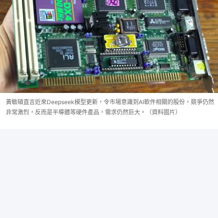
黃敏碩直言近來Deepseek模型更新，令市場意識到AI軟件相關的股份，競爭仍然
非常激烈，反而是半導體等硬件產品，需求仍然巨大。（資料圖片）