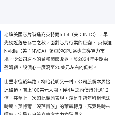
老牌美國芯片製造商英特爾Intel（美：INTC），早
先幾近危急存亡之秋，面對芯片行業的巨變， 英偉達
Nvidia（美：NVDA）領軍的GPU逐步主導算力市
場，令公司原本的業務節節敗退，於2024年中期由
盈轉虧，股價亦一度瀉至20美元左右的低迷。
山重水復疑無路，柳暗花明又一村，公司股價本周接
連破頂，闖上100美元大關，僅4月之內便爆升逾1.2
倍，甚至上一次如此靚麗表現，還是千禧年科網泡沫
時期。英特爾「沒落貴族」的華麗轉身，究竟是時來
運轉，定是有良策奏效方才力挽狂瀾？