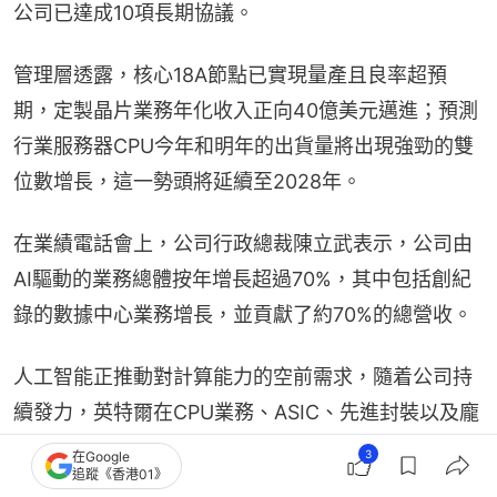
公司已達成10項長期協議。
管理層透露，核心18A節點已實現量產且良率超預
期，定製晶片業務年化收入正向40億美元邁進；預測
行業服務器CPU今年和明年的出貨量將出現強勁的雙
位數增長，這一勢頭將延續至2028年。
在業績電話會上，公司行政總裁陳立武表示，公司由
AI驅動的業務總體按年增長超過70%，其中包括創紀
錄的數據中心業務增長，並貢獻了約70%的總營收。
人工智能正推動對計算能力的空前需求，隨着公司持
續發力，英特爾在CPU業務、ASIC、先進封裝以及龐
大的晶圓代工網絡等領域都具備了實現可持續增長的
3
在Google
追蹤《香港01》
良好態勢，