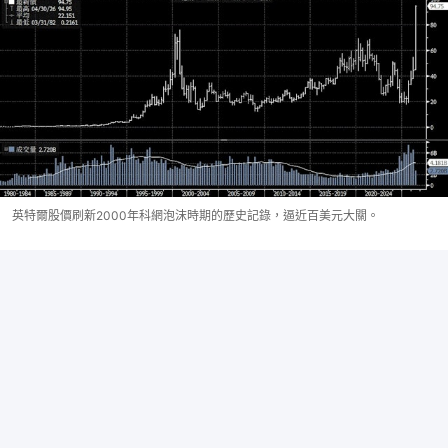
英特爾股價刷新2000年科網泡沫時期的歷史記錄，逼近百美元大關。