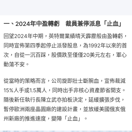
一、2024年中盈轉虧 裁員兼停派息「止血」
回望2024年中期，英特爾業績晴天霹靂般由盈轉虧，
同時宣佈第四季起停止派發股息，為1992年以來的首
次，自從一沉百踩，股價跌至僅僅20美元左右，軍心
動蕩不安。
從當時的策略而言，公司旋即壯士斷腕血，宣佈裁減
15%人手或1.5萬人，同時出手非核心資產節省開支。
隨後新任執行長陳立武亦拍板決定，延緩擴張步伐，
暫停歐洲兩座晶圓廠的建設計畫，並放緩美國俄亥俄
州新廠的推進速度，變陣「止血」。