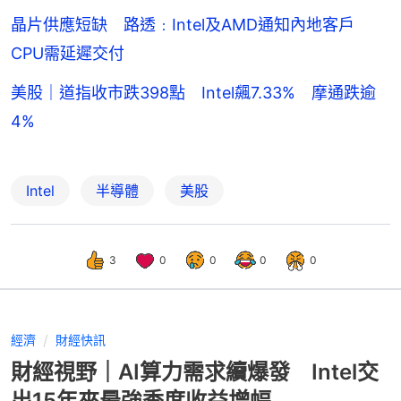
晶片供應短缺 路透﹕Intel及AMD通知內地客戶
CPU需延遲交付
美股｜道指收市跌398點 Intel飆7.33% 摩通跌逾
4%
Intel
半導體
美股
3
0
0
0
0
經濟
財經快訊
財經視野｜AI算力需求續爆發 Intel交
出15年來最強季度收益增幅