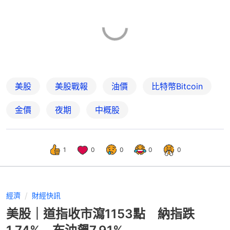
美股
美股戰報
油價
比特幣Bitcoin
金價
夜期
中概股
1
0
0
0
0
經濟
財經快訊
美股｜道指收市瀉1153點 納指跌