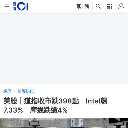
繁
|
简
經濟
財經快訊
美股｜道指收市跌398點 Intel飆
7.33% 摩通跌逾4%