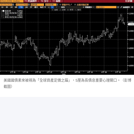
美國國債素來被視為「全球資產定價之錨」，5厘為長債息重要心理關口。（彭博
截圖）