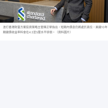
渣打香港財富方案投資策略主管陳正犖指出，短期內債息仍將處於高位，美國10年
期國債收益率料會在4.5至5厘水平徘徊。（資料圖片）