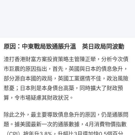
原因：中東戰局致通脹升溫 英日政局同波動
渣打香港財富方案投資策略主管陳正犖，分析今次債
市巨震的原因指出，首先，英國與日本的債息急升，
部分源自本國的政局，英國工黨選情不佳，政治風險
惹憂；日本則是本身債台高築，同時擴大了財政預
算，令市場疑慮其財政狀況。
除此之外，最主要導致債息急升的原因，仍是通脹問
題。據美國最新一次的通脹數據，4月消費物價指數
（CPI）按年升3.8%，升幅比3月還加快0.5個百分