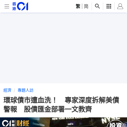
繁
|
简
經濟
專題人訪
環球債市遭血洗！ 專家深度拆解美債
警報 股債匯金部署一文教齊