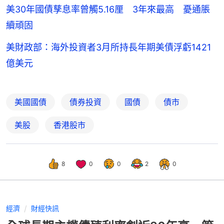
美30年國債孳息率曾觸5.16厘 3年來最高 憂通脹
續頑固
美財政部：海外投資者3月所持長年期美債浮虧1421
億美元
美國國債
債券投資
國債
債市
美股
香港股市
8
0
0
2
0
經濟
財經快訊