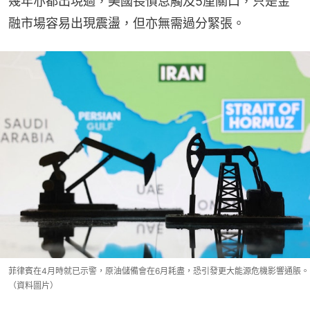
幾年亦都出現過，美國長債息觸及5厘關口，只是金
融市場容易出現震盪，但亦無需過分緊張。
菲律賓在4月時就已示警，原油儲備會在6月耗盡，恐引發更大能源危機影響通脹。
（資料圖片）