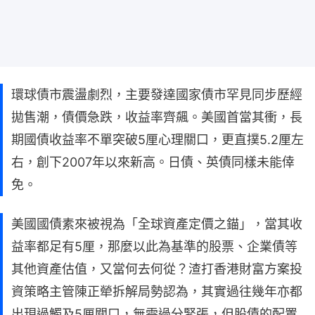
環球債市震盪劇烈，主要發達國家債市罕見同步歷經
拋售潮，債價急跌，收益率齊飆。美國首當其衝，長
期國債收益率不單突破5厘心理關口，更直撲5.2厘左
右，創下2007年以來新高。日債、英債同樣未能倖
免。
美國國債素來被視為「全球資產定價之錨」，當其收
益率都足有5厘，那麼以此為基準的股票、企業債等
其他資產估值，又當何去何從？渣打香港財富方案投
資策略主管陳正犖拆解局勢認為，其實過往幾年亦都
出現過觸及5厘關口，無需過分緊張，但股債的配置