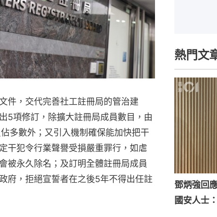
熱門文
文件，交代完善社工註冊局的管治建
出5項修訂，除擴大註冊局成員數目，由
成員佔多數外；又引入機制確保能加快把干
定干犯令行業聲譽受損嚴重罪行，如虐
會被永久除名；及訂明全體註冊局成員
政府，拒絕宣誓者在之後5年不得出任註
鄧炳強回
國安人士