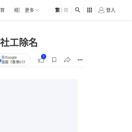
育
經濟
更多
01深圳
繁
觀點
|
简
健康
好食玩飛
登入
女
社工除名
7
在Google
追蹤《香港01》