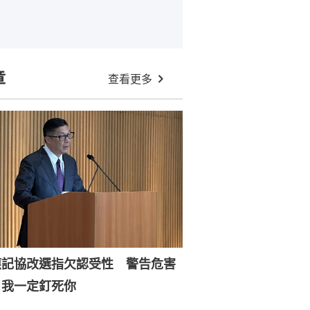
章
查看更多
應記協改選指欠認受性 警告危害
：我一定釘死你