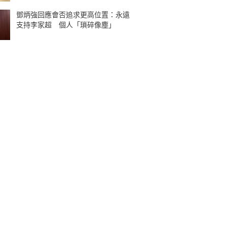
鄧炳強回應會否追求更高位置：永遠
支持李家超 個人「瑣碎像塵」