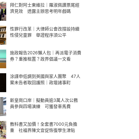
拜仁對阿士東維拉｜羅淑佩讚票尾經
濟見效 透露主辦思考明年戲碼
性罪行改革｜大律師公會改撐設持續
性侵兒童罪 舉證程序須公平
施政報告2026懶人包｜再派電子消費
券？重推租置？政界倡議一文看
涂謹申低調到英國與家人團聚 47人
案未告者取回護照｜政壇諸事町
新皇崗口岸｜擬動員逾3萬人次公務
員參與四場演練 可獲發車馬費
教科書又加價！全套書7000元負擔
重 社福界陳文宜促恢復學生津貼