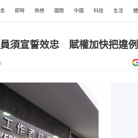
息
即時
熱榜
國際
中國
科技
生活
體
員須宣誓效忠 賦權加快把違例
7