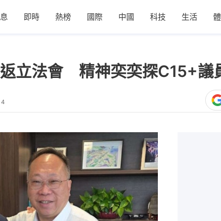
息
即時
熱榜
國際
中國
科技
生活
體
返立法會 精神奕奕探C15+議
14