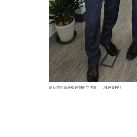
陳紹雄急病康復理想返立法會。（林筱魯FB）