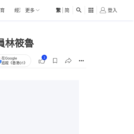
育
經濟
更多
01深圳
繁
觀點
|
简
健康
好食玩飛
登入
女
員林筱魯
3
在Google
追蹤《香港01》