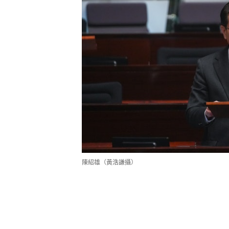
陳紹雄（黃浩謙攝）