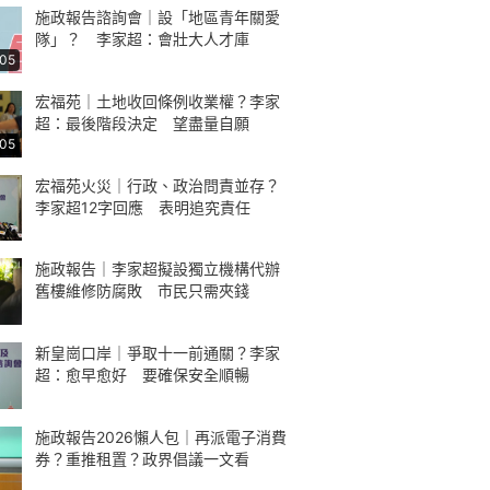
施政報告諮詢會｜設「地區青年關愛
隊」？ 李家超：會壯大人才庫
:05
宏福苑｜土地收回條例收業權？李家
超：最後階段決定 望盡量自願
:05
宏福苑火災｜行政、政治問責並存？
李家超12字回應 表明追究責任
施政報告｜李家超擬設獨立機構代辦
舊樓維修防腐敗 市民只需夾錢
新皇崗口岸｜爭取十一前通關？李家
超：愈早愈好 要確保安全順暢
施政報告2026懶人包｜再派電子消費
券？重推租置？政界倡議一文看