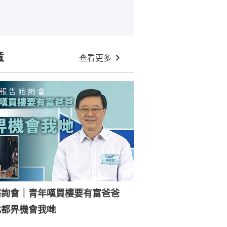
章
查看更多
諮詢會｜青年嘆買樓要有富爸爸
北都畀機會我哋