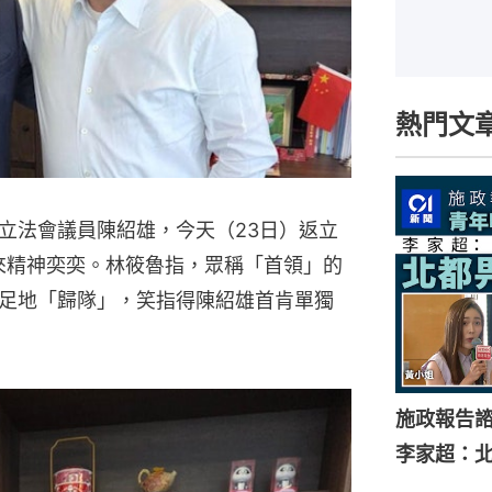
熱門文
立法會議員陳紹雄，今天（23日）返立
看來精神奕奕。林筱魯指，眾稱「首領」的
足地「歸隊」，笑指得陳紹雄首肯單獨
施政報告
李家超：