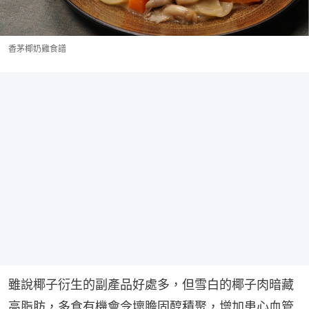
香茅椰奶雞食譜
雖說椰子衍生的副產品好處多，但雪白的椰子肉暗藏
高脂肪，多食有機會令壞膽固醇積聚，增加患心血管