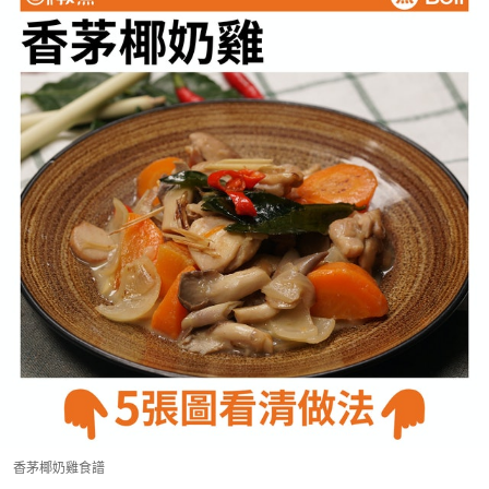
香茅椰奶雞食譜