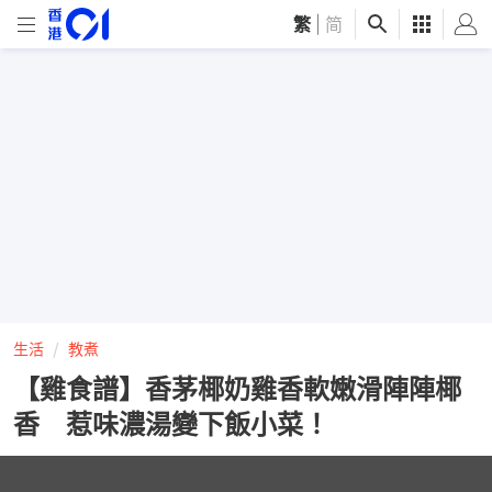
繁
|
简
生活
教煮
【雞食譜】香茅椰奶雞香軟嫩滑陣陣椰
香 惹味濃湯變下飯小菜！