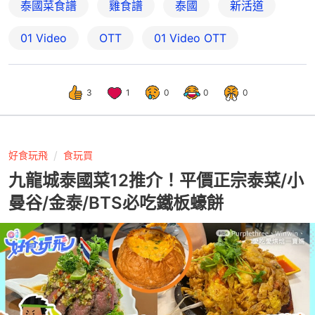
泰國菜食譜
雞食譜
泰國
新活道
01 Video
OTT
01‌ ‌Video‌ ‌OTT
3
1
0
0
0
好食玩飛
食玩買
九龍城泰國菜12推介！平價正宗泰菜/小
曼谷/金泰/BTS必吃鐵板蠔餅