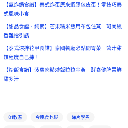
【氣炸鍋食譜】泰式炸蛋原來蝦膠包皮蛋！零技巧泰
式風味小食
【甜品食譜．純素】芒果糯米飯用布包住蒸 斑蘭飄
香難擋引誘
【泰式涼拌花甲食譜】泰國餐廳必點開胃菜 醬汁甜
辣程度自己揀！
【炒飯食譜】菠蘿肉鬆炒飯粒粒金黃 酵素健脾胃鮮
甜多汁
01教煮
今晚食乜餸
睇片學煮