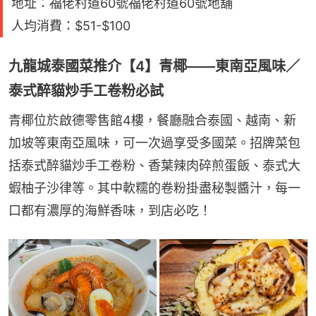
地址：福佬村道60號福佬村道60號地舖
人均消費：$51-$100
九龍城泰國菜推介【4】青椰——東南亞風味／
泰式醉貓炒手工卷粉必試
青椰位於啟德零售館4樓，餐廳融合泰國、越南、新
加坡等東南亞風味，可一次過享受多國菜。招牌菜包
括泰式醉貓炒手工卷粉、香葉辣肉碎煎蛋飯、泰式大
蝦柚子沙律等。其中軟糯的卷粉掛盡秘製醬汁，每一
口都有濃厚的海鮮香味，到店必吃！