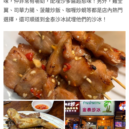
味，仲非常有嚼勁，配埋沙爹醬超惹味！另外，雞全
翼、司華力腸、菠蘿炒飯、咖喱炒蜆等都是店內熱門
選擇，還可順道到金泰沙冰試埋他們的沙冰！