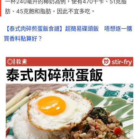
一杯240毫升的椰奶為例，便有470千卡、51克脂
肪、45克飽和脂肪，因此不宜多吃。
【泰式肉碎煎蛋飯食譜】超簡易碟頭飯　唔想逐一購
買香料點算好？