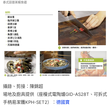
泰式蒜蓉蒸蝦食譜
攝錄、剪接：陳錦超
場地及廚具提供（座檯式電陶爐GID-AS28T、可拆式
手柄易潔鑊KPH-SET2）：
德國寶