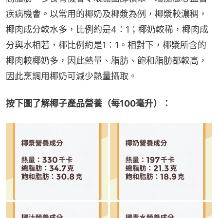
疾病機會。以常用的椰奶及椰漿為例，椰漿較濃稠，
椰肉成分較水多，比例約是4：1；椰奶較稀，椰肉成
分與水相若，椰比例約是1：1。相對下，椰漿所含的
椰肉較椰奶多，因此熱量、脂肪、飽和脂肪都較高，
因此烹調用椰奶可減少熱量攝取。
按下圖了解椰子產品營養（每100毫升）：