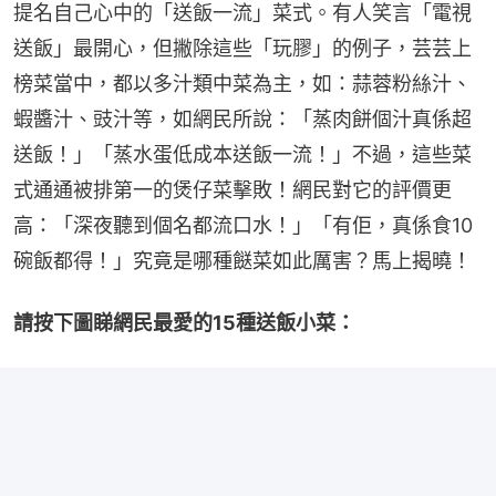
提名自己心中的「送飯一流」菜式。有人笑言「電視
送飯」最開心，但撇除這些「玩膠」的例子，芸芸上
榜菜當中，都以多汁類中菜為主，如：蒜蓉粉絲汁、
蝦醬汁、豉汁等，如網民所說：「蒸肉餅個汁真係超
送飯！」「蒸水蛋低成本送飯一流！」不過，這些菜
式通通被排第一的煲仔菜擊敗！網民對它的評價更
高：「深夜聽到個名都流口水！」「有佢，真係食10
碗飯都得！」究竟是哪種餸菜如此厲害？馬上揭曉！
請按下圖睇網民最愛的15種送飯小菜：