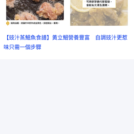
【豉汁蒸鯧魚食譜】黃立鯧營養豐富　自調豉汁更惹
味只需一個步驟