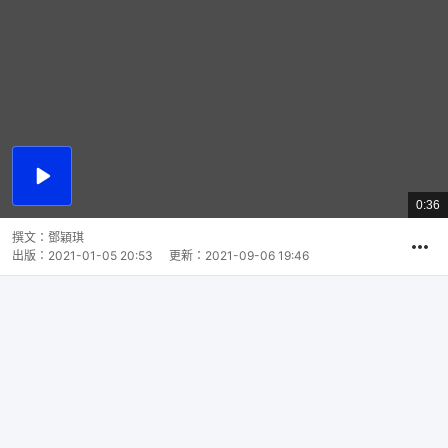
播
放
0:36
總
影
共
片
時
撰文：
鄧穎琪
間
出版：
2021-01-05 20:53
更新：
2021-09-06 19:46