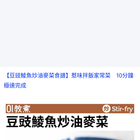
【豆豉鯪魚炒油麥菜食譜】惹味拌飯家常菜　10分鐘
極速完成