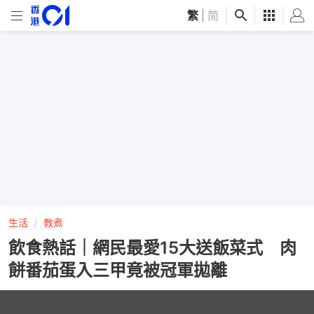
繁
|
简
生活
教煮
飲食熱話｜網民最愛15大送飯菜式 肉
餅番茄蛋入三甲竟被冠軍拋離