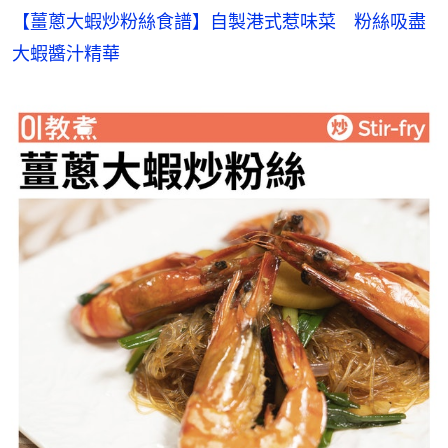
【薑蔥大蝦炒粉絲食譜】自製港式惹味菜　粉絲吸盡
大蝦醬汁精華