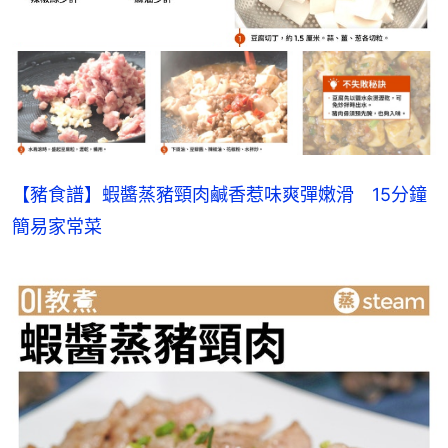
【豬食譜】蝦醬蒸豬頸肉鹹香惹味爽彈嫩滑　15分鐘
簡易家常菜