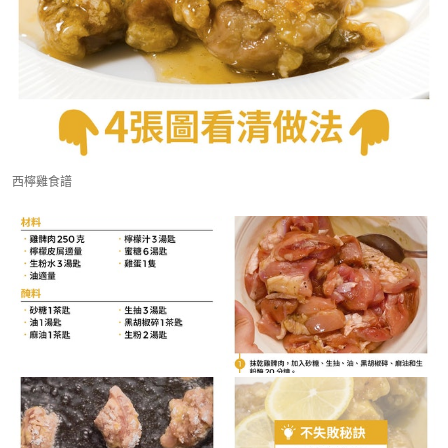
西檸雞食譜