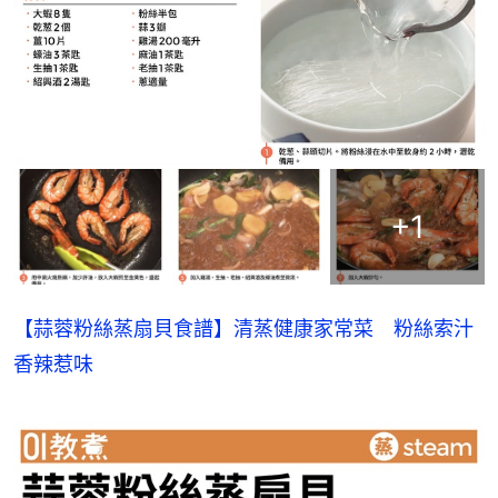
+
1
【蒜蓉粉絲蒸扇貝食譜】清蒸健康家常菜　粉絲索汁
香辣惹味