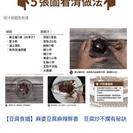
豉汁蒸鯧魚食譜
【豆腐食譜】麻婆豆腐麻辣鮮香　豆腐炒不爛有秘訣