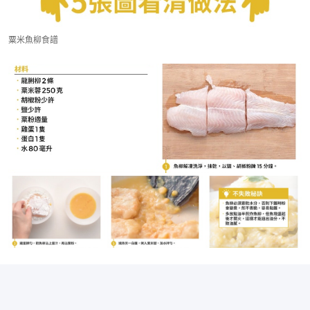
粟米魚柳食譜