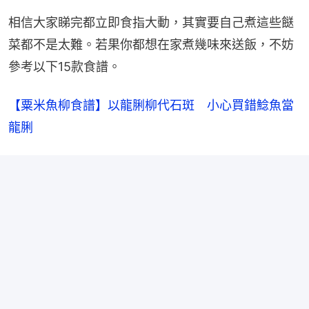
相信大家睇完都立即食指大動，其實要自己煮這些餸
菜都不是太難。若果你都想在家煮幾味來送飯，不妨
參考以下15款食譜。
【粟米魚柳食譜】以龍脷柳代石斑　小心買錯鯰魚當
龍脷