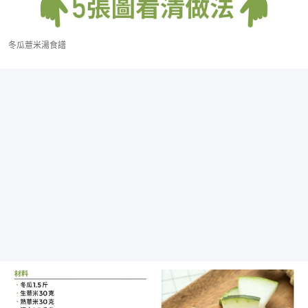
冬瓜薏米湯食譜