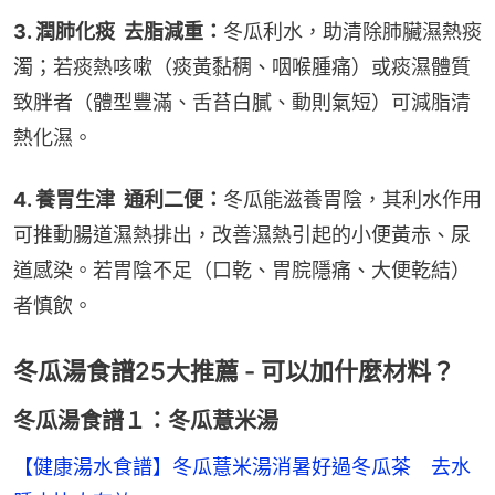
3. 潤肺化痰  去脂減重：
冬瓜利水，助清除肺臟濕熱痰
濁；若痰熱咳嗽（痰黃黏稠、咽喉腫痛）或痰濕體質
致胖者（體型豐滿、舌苔白膩、動則氣短）可減脂清
熱化濕。
4. 養胃生津  通利二便：
冬瓜能滋養胃陰，其利水作用
可推動腸道濕熱排出，改善濕熱引起的小便黃赤、尿
道感染。若胃陰不足（口乾、胃脘隱痛、大便乾結）
者慎飲。
冬瓜湯食譜25大推薦 - 可以加什麼材料？
冬瓜湯食譜１：冬瓜薏米湯
【健康湯水食譜】冬瓜薏米湯消暑好過冬瓜茶　去水