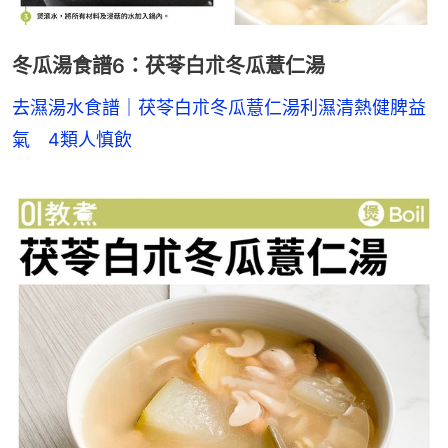
冬瓜湯食譜6：茯苓白朮冬瓜薏仁湯
去濕湯水食譜｜茯苓白朮冬瓜薏仁湯利濕清熱健脾益
氣　4類人慎飲