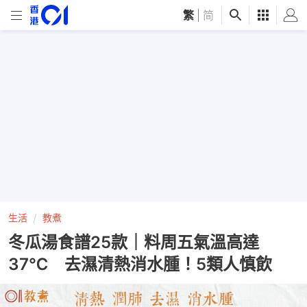
繁
|
简
生活
教煮
冬瓜湯食譜25款｜料周五氣溫高達
37℃ 去濕清熱消水腫！5類人慎飲