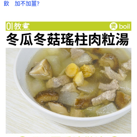
飲　加不加薑?