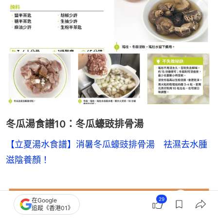
冬瓜湯食譜10：冬瓜蠔豉排骨湯
【立夏湯水食譜】消暑冬瓜蠔豉排骨湯　祛濕去水腫
滋陰養顏！
29
在Google
追蹤《香港01》