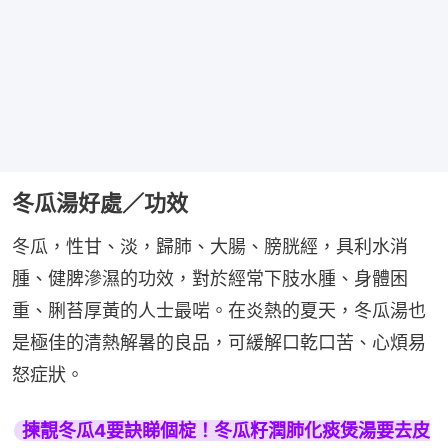
冬瓜湯好處／功效
冬瓜，性甘、淡，歸肺、大腸、膀胱經，具利水消
腫、健脾滲濕的功效，對於經常下肢水腫、身體困
重、脷苔厚黃的人士最啱。在炎熱的夏天，冬瓜湯也
是極佳的清熱解暑的良品，可緩解口乾口苦、心煩易
怒症狀。
揀靚冬瓜4要訣睇個椗！冬瓜籽潤肺化痰煲湯要去皮