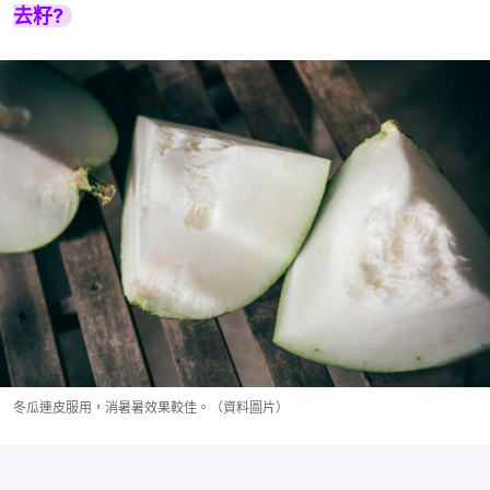
去籽?
冬瓜連皮服用，消暑暑效果較佳。（資料圖片）