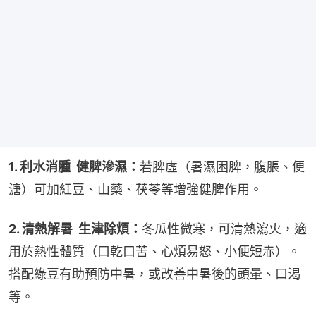
1. 利水消腫  健脾滲濕：
若脾虛（暑濕困脾，腹脹、便
溏）可加紅豆、山藥、茯苓等增強健脾作用。
2. 清熱解暑  生津除煩：
冬瓜性微寒，可清熱瀉火，適
用於熱性體質（口乾口苦、心煩易怒、小便短赤）。
搭配綠豆有助預防中暑，或改善中暑後的頭暈、口渴
等。