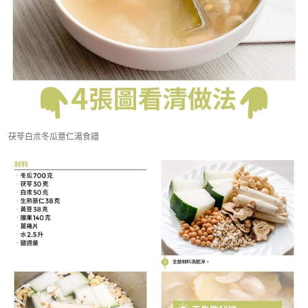
茯苓白朮冬瓜薏仁湯食譜