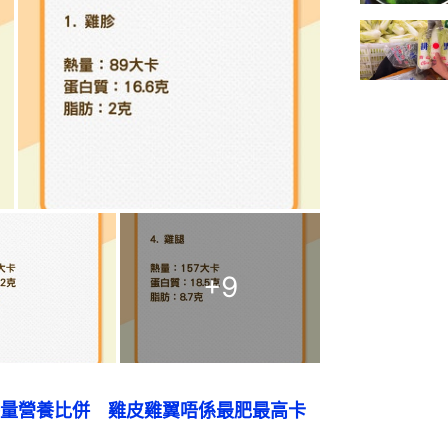
+
9
量營養比併　雞皮雞翼唔係最肥最高卡