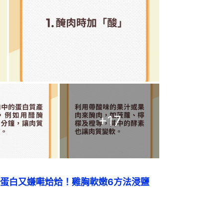
+
17
蛋白又嫌嚡烚烚！雞胸軟嫩6方法浸鹽