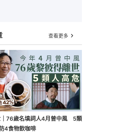
章
查看更多
｜76歲名填詞人4月曾中風 5類
防4食物飲咖啡