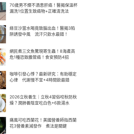
70歲男不煙不酒患肝癌！醫揭保溫杯
漏洗1位置生致癌物+正確清洗法
綠豆沙當水喝竟致腦出血！醫揭3陷
阱誘發中風 流汗只飲水最錯！
網民煮三文魚驚現寄生蟲！8海產高
危1種恐致膽管癌！食安預防4招
咖啡引發心悸？最新研究：有助穩定
心律 代謝慢不宜+4時間飲最錯
2026立秋養生｜立秋4習俗咬秋防秋
燥？潤肺養陰宜吃白色+6款湯水
痛風可吃西蘭花！美國營養師指西蘭
花3營養素減發作 煮法是關鍵