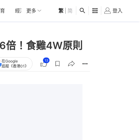
育
經濟
更多
01深圳
繁
觀點
|
简
健康
好食玩飛
登入
女
6倍！食雞4W原則
13
在Google
追蹤《香港01》