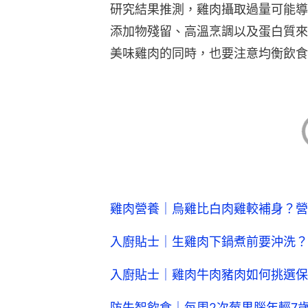
研究結果推測，雞肉攝取過量可能導
添加物殘留、高溫烹調以及蛋白質來
美味雞肉的同時，也要注意均衡飲食
雞肉營養｜烏雞比白肉雞較補身？營
入廚貼士｜生雞肉下鍋煮前要沖洗？
入廚貼士｜雞肉牛肉豬肉如何挑選保
防失智飲食｜每周2次莓果腦年輕7