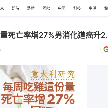
息
即時
熱榜
國際
中國
科技
生活
體
量死亡率增27%男消化道癌升2.
39