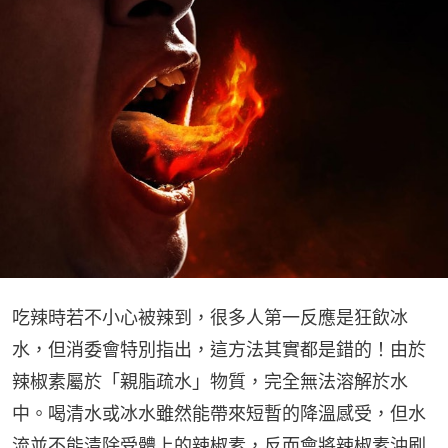
吃辣時若不小心被辣到，很多人第一反應是狂飲冰
水，但消委會特別指出，這方法其實都是錯的！由於
辣椒素屬於「親脂疏水」物質，完全無法溶解於水
中。喝清水或冰水雖然能帶來短暫的降溫感受，但水
流並不能清除受體上的辣椒素，反而會將辣椒素沖刷