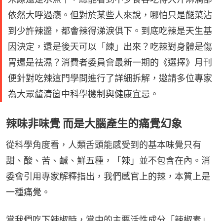
依然大呼過癮。但對於某些人來說，哪怕只是餸菜沾
到少許辣醬，都會辣得涕淚俱下。到底吃辣是天生基
因決定，還是後天可以「練」出來？吃辣對身體是傷
胃還是祛濕？消費者委員會最新一期的《選擇》月刊
便針對吃辣這門學問進行了詳細拆解，邀請多位專家
為大眾釐清箇中科學機制與健康宜忌。
辣味非味覺 而是大腦產生的痛覺幻象
從科學角度看，人類舌頭能感受到的基本味覺只有
甜、酸、苦、鹹、鮮五種，「辣」並不包含在內。消
委會引用專家解釋指出，我們感官上的辣，本質上是
一種痛覺。
當我們吃下辣椒時，當中的主要活性成分「辣椒素」