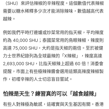
（SHU）來評估辣椒的辛辣程度。這個數值代表辣椒
需要以糖水稀釋多少次才能消除辣味，數值越高代表
越辣。
例如我們平時打邊爐或炒菜常用的指天椒，平均辣度
約為 40,000 SHU；泰國菜常用的鳥眼辣椒，辣度則
高達 75,000 SHU，大約是指天椒的兩倍。至於被健
力士世界紀錄列為全球最辣的「X辣椒」，辣度高達 
2,693,000 SHU，比指天椒辣上超過 60 倍！消委會
提醒，市面上有些極辣辣醬會選用這類高辣度辣椒製
作，初嚐辛辣的人士切忌盲目嘗試。
怕辣是天生？練習真的可以「越食越辣」
有些人對辣極為敏感，這確實與天生基因有關。香港