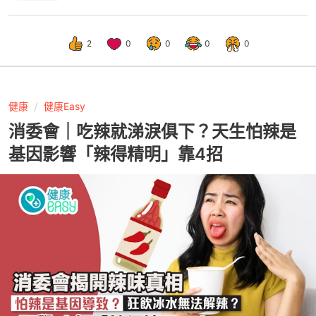
2
0
0
0
0
健康
健康Easy
消委會｜吃辣就涕淚俱下？天生怕辣是
基因影響「辣得精明」靠4招