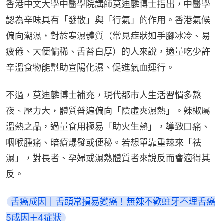
香港中文大學中醫學院講師莫迪麟博士指出，中醫學
認為辛味具有「發散」與「行氣」的作用。香港氣候
偏向潮濕，對於寒濕體質（常見症狀如手腳冰冷、易
疲倦、大便偏稀、舌苔白厚）的人來說，適量吃少許
辛溫食物能幫助宣陽化濕、促進氣血運行。
不過，莫迪麟博士補充，現代都市人生活習慣多熬
夜、壓力大，體質普遍偏向「陰虛夾濕熱」。辣椒屬
溫熱之品，過量食用極易「助火生熱」，導致口痛、
咽喉腫痛、暗瘡爆發或便秘。若想單靠重辣來「祛
濕」，對長者、孕婦或濕熱體質者來說反而會適得其
反。
舌癌成因｜舌頭常損易變癌！無辣不歡蛀牙不理舌癌
5成因＋4症狀