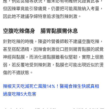
應，例如宮縮等狀況，雖未必有明確研究證實此事，
但因辣畢竟能引發痛覺，仍要把可能風險納入考量，
因此她不建議孕婦特意追求強烈辣刺激。
空腹吃辣傷身 腸胃黏膜需休息
針對吃辣的時機，陳姿吟營養師較不建議空腹吃辣，
甚至搭配酒精，因辣會刺激從口腔到腸胃黏膜的感覺
神經與黏膜，而消化道黏膜雖看似堅韌，實際上很脆
弱，若反覆地受到辣刺激，黏膜也可能出現近似於燙
傷的不適狀態。
辣椒天天吃減死亡風險14%！醫揭食辣生快感真相
過度吃辣5大危害