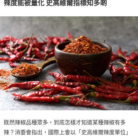
辣度能被量化 史高維爾指標知多啲
既然辣椒品種眾多，到底怎樣才知道某種辣椒有多
辣？消委會指出，國際上會以「史高維爾辣度單位」