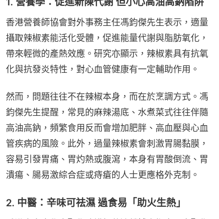
1. 營養學：促進新陳代謝 但小心高油高鈉陷阱
香港營養師協會對外事務主任馮鈞傑先生表示，適量
攝取辣椒素能活化受體，促進能量代謝與脂肪氧化，
帶來輕微的產熱效應。研究亦顯示，辣椒素具有抗氧
化與抗發炎特性，對心血管健康有一定輔助作用。
然而，問題往往不在辣椒本身，而在於烹調方式。馮
鈞傑先生提醒，常見的麻辣湯底、水煮菜式往往伴隨
高油高鈉，頻繁食用反而會增加肥胖、高血壓與心血
管疾病的風險。此外，過量辣椒素會刺激胃腸黏膜，
容易引發胃痛、胃灼熱或腹瀉，本身有胃酸倒流、胃
潰瘍、腸易激綜合症或痔瘡的人士更應格外克制。
2. 中醫：辛味可祛濕 過食易「助火生熱」