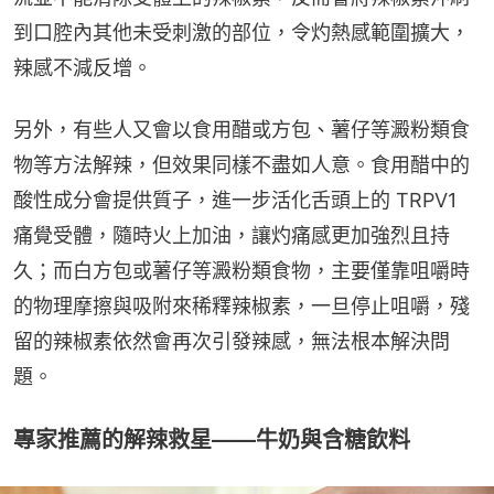
到口腔內其他未受刺激的部位，令灼熱感範圍擴大，
辣感不減反增。
另外，有些人又會以食用醋或方包、薯仔等澱粉類食
物等方法解辣，但效果同樣不盡如人意。食用醋中的
酸性成分會提供質子，進一步活化舌頭上的 TRPV1 
痛覺受體，隨時火上加油，讓灼痛感更加強烈且持
久；而白方包或薯仔等澱粉類食物，主要僅靠咀嚼時
的物理摩擦與吸附來稀釋辣椒素，一旦停止咀嚼，殘
留的辣椒素依然會再次引發辣感，無法根本解決問
題。
專家推薦的解辣救星——牛奶與含糖飲料