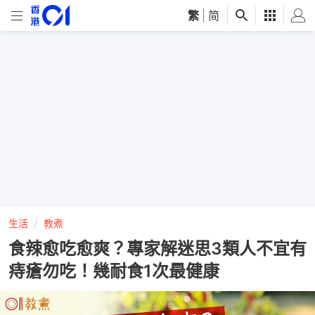
繁
|
简
生活
教煮
食辣愈吃愈爽？專家解迷思3類人不宜有
痔瘡勿吃！幾耐食1次最健康