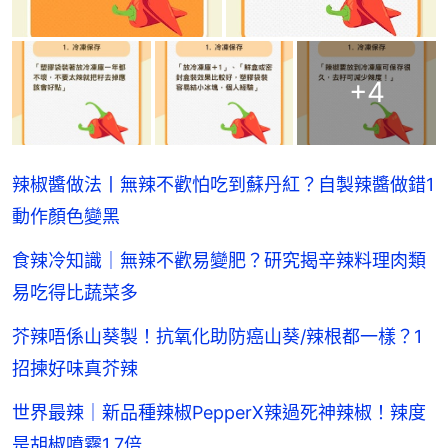
+
4
辣椒醬做法丨無辣不歡怕吃到蘇丹紅？自製辣醬做錯1
動作顏色變黑
食辣冷知識｜無辣不歡易變肥？研究揭辛辣料理肉類
易吃得比蔬菜多
芥辣唔係山葵製！抗氧化助防癌山葵/辣根都一樣？1
招揀好味真芥辣
世界最辣｜新品種辣椒PepperX辣過死神辣椒！辣度
是胡椒噴霧1.7倍