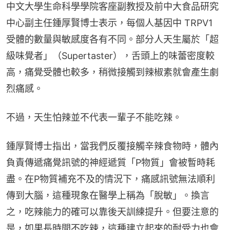
中文大學生命科學學院客座副教授及前中大食品研究
中心副主任鍾厚賢博士表示，每個人基因中 TRPV1 
受體的數量與敏感度各有不同。部分人天生屬於「超
級味覺者」（Supertaster），舌頭上的味蕾密度較
高，痛覺受體也較多，稍微接觸到辣椒素就會產生劇
烈痛感。
不過，天生怕辣並不代表一輩子不能吃辣。
鍾厚賢博士指出，當我們反覆接觸辛辣食物時，體內
負責傳遞痛覺訊號的神經遞質「P物質」會被暫時耗
盡。在P物質補充不及的情況下，痛感訊號無法順利
傳到大腦，這種現象在醫學上稱為「脫敏」。換言
之，吃辣能力的確可以靠後天訓練提升。但要注意的
是，如果長時間不吃辣，這種建立起來的耐受力也會