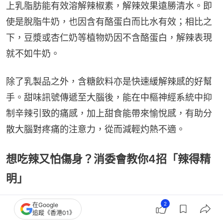
上乳脂肪能有效溶解辣椒素，解辣效果遠勝清水。即
使是脫脂牛奶，也因含有酪蛋白而比水有效；相比之
下，豆漿或杏仁奶等植物奶因不含酪蛋白，解辣表現
就不如牛奶。
除了乳製品之外，含糖飲料亦是快速緩解辣感的好幫
手。甜味訊號傳遞至大腦後，能在中樞神經系統中抑
制辛辣引致的痛感，加上甜食能帶來愉悅感，有助分
散大腦對疼痛的注意力，從而減輕灼熱不適。
想吃辣又怕傷身？消委會教你4招「辣得精
明」
想要享受辛辣風味同時兼顧健康，可以參考消委會給
2
在Google
追蹤《香港01》
予的實用建議：