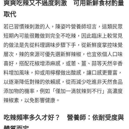
爽爽吃辣又不過度刺激 可用新鮮食材酌量
取代
若已習慣辣刺激的人，陳姿吟營養師坦言，這類民眾
短期內可能很難做到完全不吃辣，因此臨床上較常見
的做法是先從料理調味步驟下手，從新鮮度掌控味覺
層次，辣的來源可優先選新鮮辣椒，也宜依個人口味
喜好，搭配花椒增添麻感，或蔥、薑、蒜等天然辛香
料增加風味，抑或用檸檬做出酸感，讓口感更豐富，
以逐漸降低對辣的依賴感，從而減少吃進非天然食品
添加物的機率，例如「僅加一滴就辣到不行」高濃度
辣椒素，以免影響健康。
吃辣頻率多久才好？ 營養師：依耐受度與
體質而定