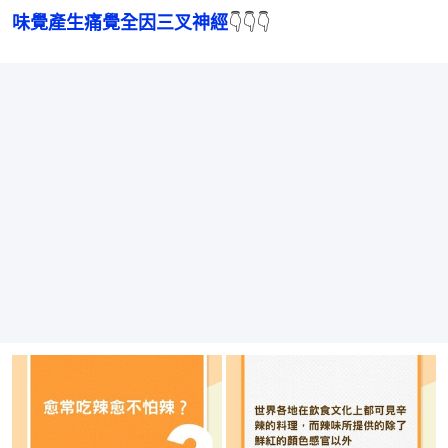
味覺產生痛覺全因三叉神經
👇👇👇