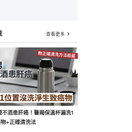
章
查看更多
煙不酒患肝癌！醫揭保溫杯漏洗1
物+正確清洗法