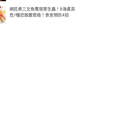
網民煮三文魚驚現寄生蟲！8海產高
危1種恐致膽管癌！食安預防4招