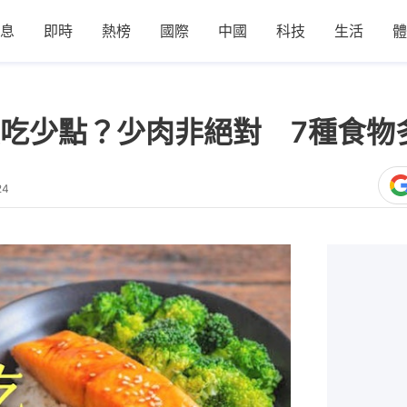
息
即時
熱榜
國際
中國
科技
生活
體
吃少點？少肉非絕對 7種食物
24