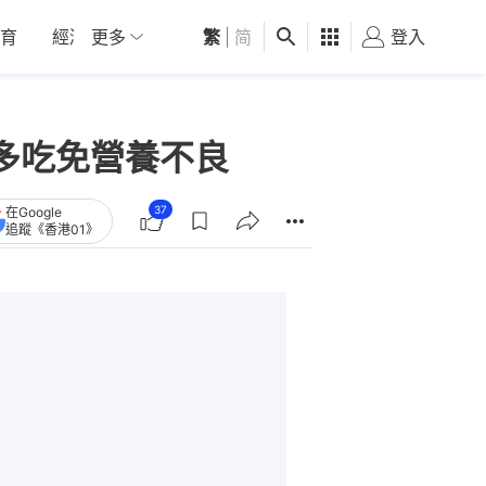
育
經濟
更多
01深圳
繁
觀點
|
简
健康
好食玩飛
登入
女
多吃免營養不良
37
在Google
追蹤《香港01》