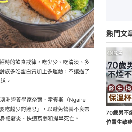
熱門文
輕時的飲食戒律，吃少少、吃清淡、多
齡族多吃蛋白質加上多運動，不讓過了
之道。
洲營養學家奈爾．霍賓斯（Ngaire 
，就要吃越少的迷思」，以避免營養不良帶
70歲男不
身體發炎、快速衰弱和提早死亡。
位置生致癌