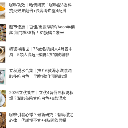
咖啡功效｜哈佛研究：咖啡配3香料
抗炎效果翻倍+長壽降血壓4配搭
超市優惠｜百佳/惠康/萬寧/Aeon半價
起 無門檻88折！$1換購金象米
黎彼得離世｜76歲名填詞人4月曾中
風 5類人高危+預防4食物飲咖啡
立秋湯水合集｜推介6款湯水滋陰潤
肺多吃白色 早晚1動作預防肺燥
2026立秋養生｜立秋4習俗咬秋防秋
燥？潤肺養陰宜吃白色+6款湯水
咖啡引發心悸？最新研究：有助穩定
心律 代謝慢不宜+4時間飲最錯