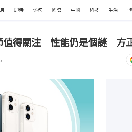
息
即時
熱榜
國際
中國
科技
生活
體
9大細節值得關注 性能仍是個謎 
20