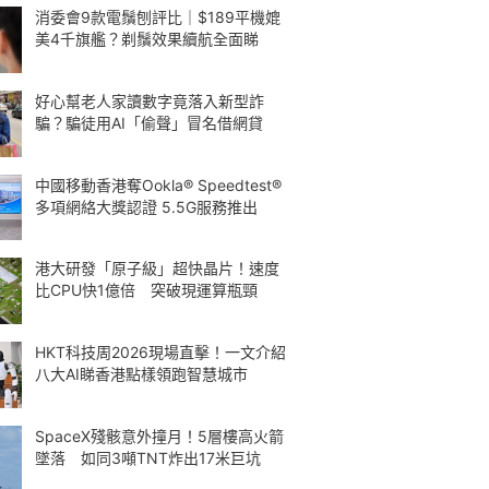
消委會9款電鬚刨評比｜$189平機媲
美4千旗艦？剃鬚效果續航全面睇
好心幫老人家讀數字竟落入新型詐
騙？騙徒用AI「偷聲」冒名借網貸
中國移動香港奪Ookla® Speedtest®
多項網絡大獎認證 5.5G服務推出
港大研發「原子級」超快晶片！速度
比CPU快1億倍 突破現運算瓶頸
HKT科技周2026現場直擊！一文介紹
八大AI睇香港點樣領跑智慧城市
SpaceX殘骸意外撞月！5層樓高火箭
墜落 如同3噸TNT炸出17米巨坑