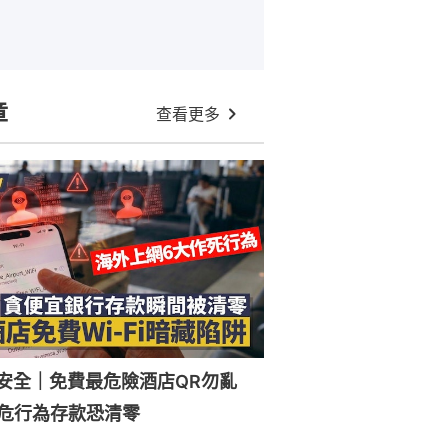
章
查看更多
Fi安全｜免費最危險酒店QR勿亂
危行為存款恐清零