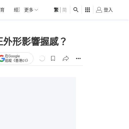
育
經濟
更多
01深圳
繁
觀點
|
简
健康
好食玩飛
登入
女
方正外形影響握感？
在Google
追蹤《香港01》