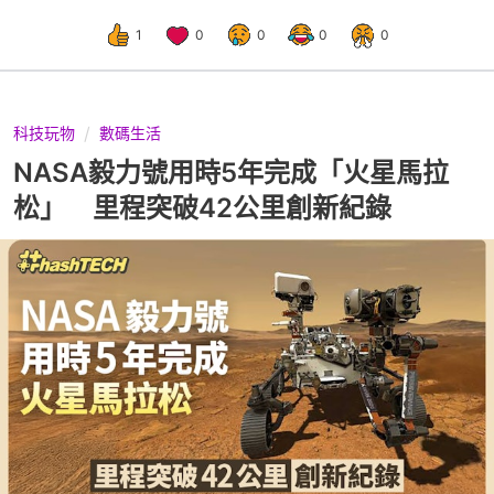
1
0
0
0
0
科技玩物
數碼生活
NASA毅力號用時5年完成「火星馬拉
松」 里程突破42公里創新紀錄