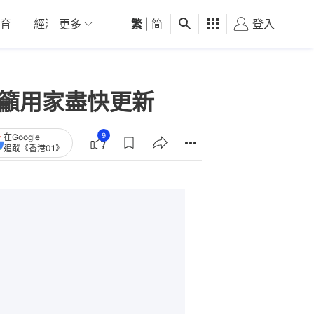
育
經濟
更多
01深圳
繁
觀點
|
简
健康
好食玩飛
登入
女
e呼籲用家盡快更新
9
在Google
追蹤《香港01》