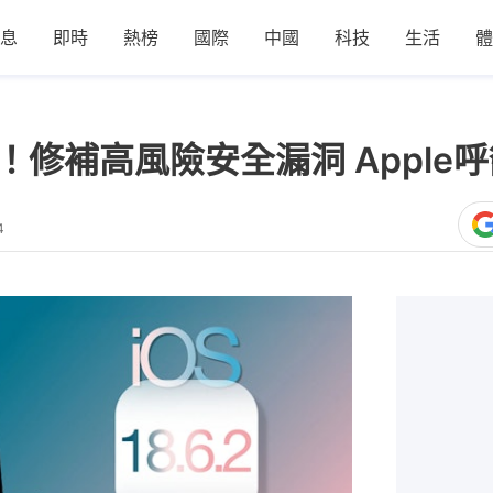
息
即時
熱榜
國際
中國
科技
生活
體
急更新！修補高風險安全漏洞 Appl
4