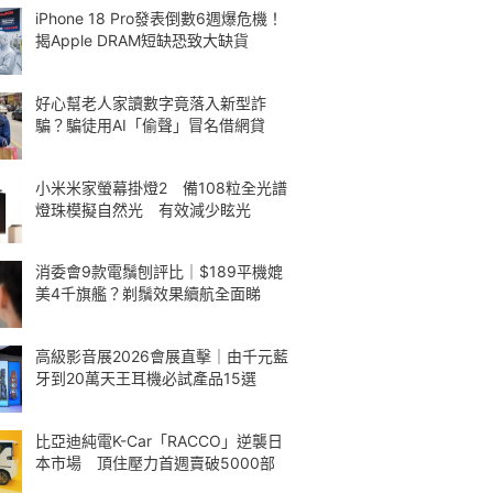
iPhone 18 Pro發表倒數6週爆危機！
揭Apple DRAM短缺恐致大缺貨
好心幫老人家讀數字竟落入新型詐
騙？騙徒用AI「偷聲」冒名借網貸
小米米家螢幕掛燈2 備108粒全光譜
燈珠模擬自然光 有效減少眩光
消委會9款電鬚刨評比｜$189平機媲
美4千旗艦？剃鬚效果續航全面睇
高級影音展2026會展直擊｜由千元藍
牙到20萬天王耳機必試產品15選
比亞迪純電K-Car「RACCO」逆襲日
本市場 頂住壓力首週賣破5000部