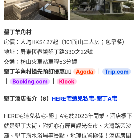
墾丁羊角村
房價：人均HK$427起（101面山二人房；包早餐）
地址：屏東恆春鎮墾丁路330之22號
交通：枋山火車站車程53分鐘
墾丁羊角村搶先預訂優惠👉🏻 
Agoda
｜
Trip.com
｜
Booking.com
｜
Klook
墾丁酒店推介【6】
HERE宅這兒私宅-墾丁A宅
HERE宅這兒私宅-墾丁A宅於2023年開業，酒店樓下
就是墾丁大街，附近亦有屏東觀光夜市、大灣路旁沙
灘、墾丁海水浴場等景點，地理位置極佳！酒店房間