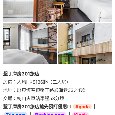
墾丁庫房301旅店
房價：人均HK$136起（二人房）
地址：屏東恆春鎮墾丁路通海巷33之1號
交通：枋山火車站車程53分鐘
墾丁庫房301旅店搶先預訂優惠👉🏻
Agoda
｜
Trip.com
｜
Booking.com
｜
Klook