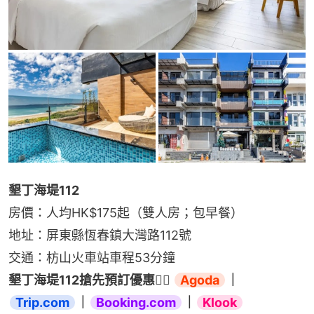
墾丁海堤112
房價：人均HK$175起（雙人房；包早餐）
地址：屏東縣恆春鎮大灣路112號
交通：枋山火車站車程53分鐘
墾丁海堤112搶先預訂優惠👉🏻 
Agoda
｜
Trip.com
｜
Booking.com
｜
Klook