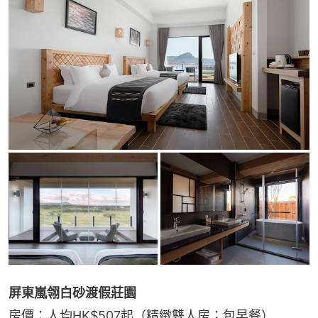
屏東嵐翎白砂渡假莊園
房價：人均HK$507起（精緻雙人房；包早餐）