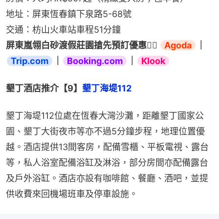
地址：屏東恆春鎮下泉路5-68號
交通：枋山火車站車程51分鐘
屏東嵐翎白砂渡假莊園搶先預訂優惠👉🏻 
Agoda
｜
Trip.com
｜
Booking.com
｜
Klook
墾丁酒店推介【9】
墾丁海堤112
墾丁海堤112位處在恆春大灣沙灘，距離墾丁國家公
園、墾丁大街夜市等亦不過5分鐘步程，地理位置優
越。酒店提供13間客房，配備雪櫃、平板電視、露台
等，私人浴室配備浴缸及淋浴，部分房間亦配備露台
及戶外浴缸。酒店亦設有咖啡館、餐廳、酒吧，並提
供收費來回機場班車及停車設施。