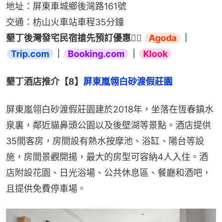
地址：屏東車城鄉後灣路161號
交通：枋山火車站車程35分鐘
墾丁後灣發宅民宿搶先預訂優惠👉🏻 
Agoda
｜
Trip.com
｜
Booking.com
｜
Klook
墾丁酒店推介【8】
屏東嵐翎白砂渡假莊園
屏東嵐翎白砂渡假莊園建於2018年，坐落在恆春鎮水
泉裏，鄰近貓鼻頭公園以及後壁湖等景點。酒店提供
35間客房，房間設有熱水按摩池、浴缸、陽台等設
施，房間景觀開揚，最大的房型可容納4人入住。酒
店附設花園、日光浴場、公共休息區、餐廳和酒吧，
且提供免費停車場。