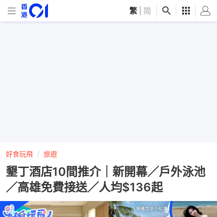
繁
|
简
好食玩飛
旅遊
墾丁酒店10間推介｜新開幕／戶外泳池
／高雄免費接送／人均$136起