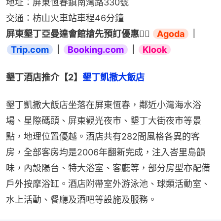
地址：屏東恆春鎮南灣路330號
交通：枋山火車站車程46分鐘
屏東墾丁亞曼達會館搶先預訂優惠👉🏻 
Agoda
｜
Trip.com
｜
Booking.com
｜
Klook
墾丁酒店推介【2】
墾丁凱撒大飯店
墾丁凱撒大飯店坐落在屏東恆春，鄰近小灣海水浴
場、星際碼頭、屏東觀光夜市、墾丁大街夜市等景
點，地理位置優越。酒店共有282間風格各異的客
房，全部客房均是2006年翻新完成，注入峇里島韻
味，內設陽台、特大浴室、客廳等，部分房型亦配備
戶外按摩浴缸。酒店附帶室外游泳池、球類活動室、
水上活動、餐廳及酒吧等設施及服務。