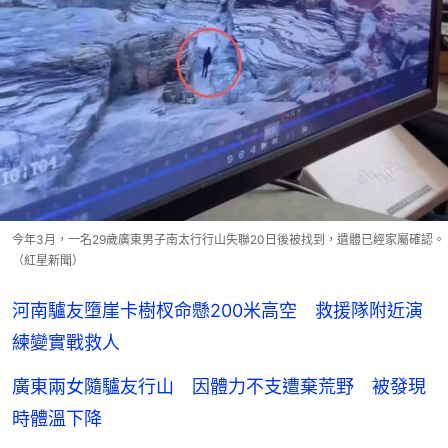
今年3月，一名29歲廣東男子南太行行山失聯20日後被找到，遺體已經家屬確認。
（紅星新聞）
河南驢友墮崖卡樹杈命懸200米高空 救援隊附近演
練變實戰救人
廣東兩女隨驢友行山 因體力不支遭棄荒野 被發現
時體溫下降