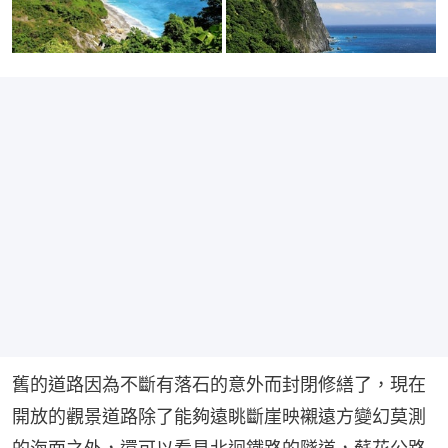
舊的道路因為不斷有落石的意外而封閉修繕了，現在
開放的觀景道路除了能夠遠眺斷崖映襯遠方變幻莫測