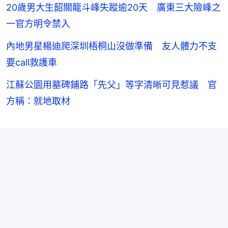
20歲男大生韶關龍斗峰失蹤逾20天 廣東三大險峰之
一官方明令禁入
內地男星楊迪爬深圳梧桐山沒做準備 友人體力不支
要call救護車
江蘇公園用墓碑鋪路「先父」等字清晰可見惹議 官
方稱：就地取材