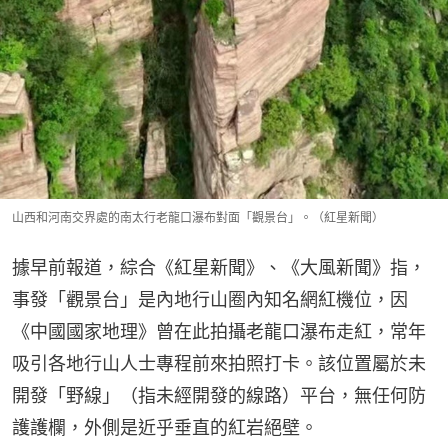
山西和河南交界處的南太行老龍口瀑布對面「觀景台」。（紅星新聞）
據早前報道，綜合《紅星新聞》、《大風新聞》指，
事發「觀景台」是內地行山圈內知名網紅機位，因
《中國國家地理》曾在此拍攝老龍口瀑布走紅，常年
吸引各地行山人士專程前來拍照打卡。該位置屬於未
開發「野線」（指未經開發的線路）平台，無任何防
護護欄，外側是近乎垂直的紅岩絕壁。