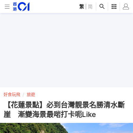
繁
|
简
好食玩飛
旅遊
【花蓮景點】必到台灣靚景名勝清水斷
崖 漸變海景最啱打卡呃Like