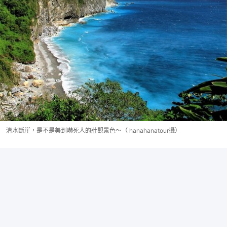
清水斷崖，是不是美到嚇死人的壯觀景色～（ hanahanatour攝）