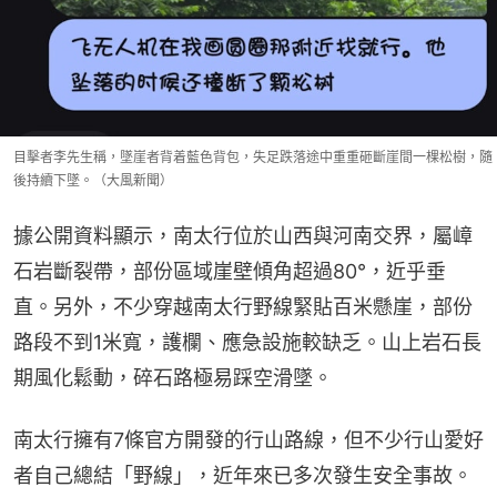
目擊者李先生稱，墜崖者背着藍色背包，失足跌落途中重重砸斷崖間一棵松樹，隨
後持續下墜。（大風新聞）
據公開資料顯示，南太行位於山西與河南交界，屬嶂
石岩斷裂帶，部份區域崖壁傾角超過80°，近乎垂
直。另外，不少穿越南太行野線緊貼百米懸崖，部份
路段不到1米寬，護欄、應急設施較缺乏。山上岩石長
期風化鬆動，碎石路極易踩空滑墜。
南太行擁有7條官方開發的行山路線，但不少行山愛好
者自己總結「野線」，近年來已多次發生安全事故。