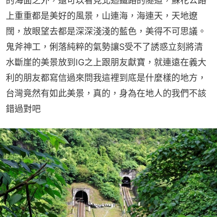
的海面之外，還可以看見北迴鐵路的隧道，蘇花公路
上重重都是美好的風景，山連海，海連天，天地遼
闊，放眼望去都是深深淺淺的藍色，美得不可思議。
鬼斧神工，俐落純粹的氣勢讓S受不了誘惑立刻將清
水斷崖的美景放到IG之上跟朋友獻寶，就連遠在義大
利的朋友都寫信過來問我這裡到底是什麼樣的地方，
台灣竟然有如此美景，真的，身為在地人的我們不該
錯過對吧