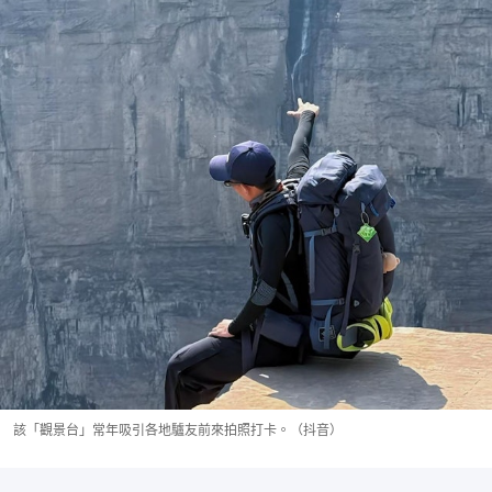
該「觀景台」常年吸引各地驢友前來拍照打卡。（抖音）