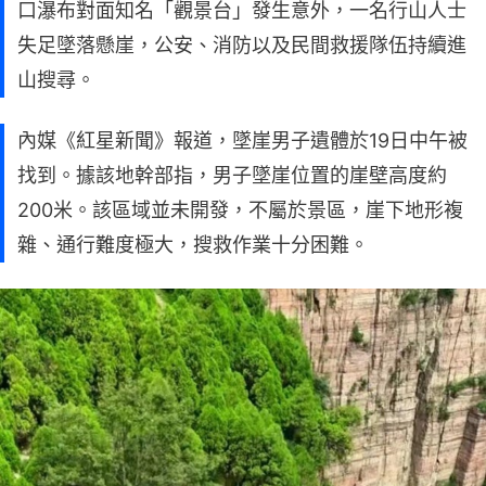
口瀑布對面知名「觀景台」發生意外，一名行山人士
失足墜落懸崖，公安、消防以及民間救援隊伍持續進
山搜尋。
內媒《紅星新聞》報道，墜崖男子遺體於19日中午被
找到。據該地幹部指，男子墜崖位置的崖壁高度約
200米。該區域並未開發，不屬於景區，崖下地形複
雜、通行難度極大，搜救作業十分困難。