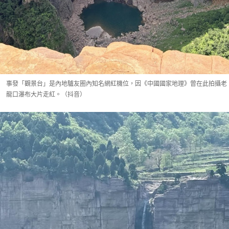
事發「觀景台」是內地驢友圈內知名網紅機位，因《中國國家地理》曾在此拍攝老
龍口瀑布大片走紅。（抖音）