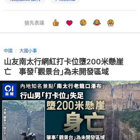
搶先表達
中國
大國小事
山友南太行網紅打卡位墮200米懸崖
亡 事發｢觀景台｣為未開發區域