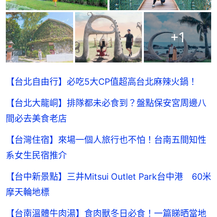
+
1
【台北自由行】必吃5大CP值超高台北麻辣火鍋！
【台北大龍峒】排隊都未必食到？盤點保安宮周邊八
間必去美食老店
【台灣住宿】來場一個人旅行也不怕！台南五間知性
系女生民宿推介
【台中新景點】三井Mitsui Outlet Park台中港 60米
摩天輪地標
【台南溫體牛肉湯】食肉獸冬日必食！一篇睇晒當地