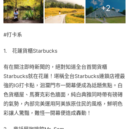
+
2
#打卡系​
1.　花蓮貨櫃Starbucks
有在關注即時新聞的，絕對知道全台首間貨櫃
Starbucks就在花蓮！堪稱全台Starbucks連鎖店裡最
強的IG打卡點，洄瀾門市一開幕便成為話題焦點。白
色貨櫃屋、馬賽克彩色牆面，純白典雅同時帶有磅礡
的氣勢，內部完美運用阿美族原住民的風格，鮮明色
彩讓人驚豔，難怪一開幕便造成轟動！