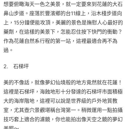
想要俯瞰海天一色之美景，就一定要來到花蓮的大石
鼻山步道。座落於豐濱鄉的台11線上，沿木棧步道向
上，15分鐘便能攻頂，美麗的景色是撫慰人心最好的
藥劑，在這樣的美景下，怎能忍住按下快門的衝動？
作為花蓮自然系行程的第一站，這裡最適合再不為
過。
2.　石梯坪
美的不像話，就像夢幻仙境般的地方竟然就在花蓮！
這裡是石梯坪，海蝕地形十分發達的石梯坪市面積極
大的海岸階地，這裡可以說是世界級的戶外地質教
室，尤其壺穴景觀堪稱台灣第一。稍微運用一點拍攝
技巧套上適合的濾鏡，你也能拍出像天空之鏡的夢幻
美照～