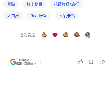
景點
打卡秘景
花蓮旅遊/旅行
大自然
ReadyGo
人氣景點
搶先表達
好食玩飛
旅遊
在Google
追蹤《香港01》
花蓮酒店10推介｜新開幕＋海景房＋私
人溫泉！人均$270起