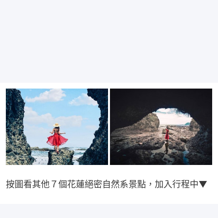
按圖看其他７個花蓮絕密自然系景點，加入行程中▼