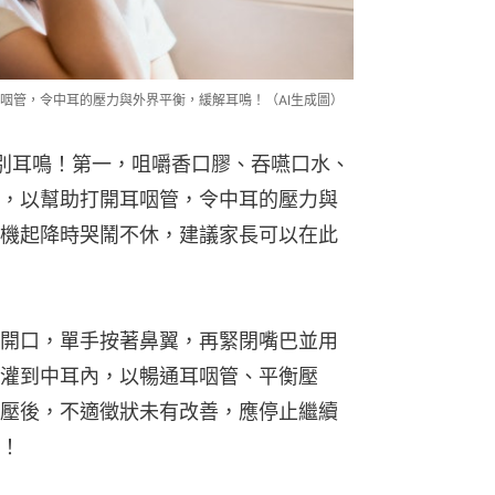
咽管，令中耳的壓力與外界平衡，緩解耳鳴！（AI生成圖）
別耳鳴！第一，咀嚼香口膠、吞嚥口水、
，以幫助打開耳咽管，令中耳的壓力與
機起降時哭鬧不休，建議家長可以在此
開口，單手按著鼻翼，再緊閉嘴巴並用
灌到中耳內，以暢通耳咽管、平衡壓
壓後，不適徵狀未有改善，應停止繼續
！