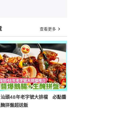
章
查看更多
汕頭48年老字號大排檔 必點醬
生醃拼盤超送飯