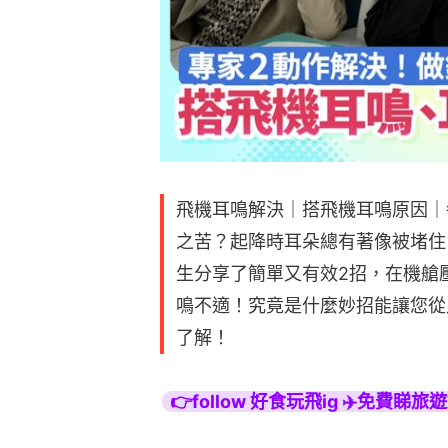
飛機耳鳴解決｜搭飛機耳鳴原因｜
之苦？起降時耳朵總有著像被堵住
生分享了簡單又有效2招，在機艙
鳴不適！究竟是什麼妙招能讓您從
了解！
👉follow 好食玩飛ig ✈️免費睇