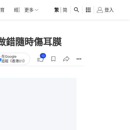
育
經濟
更多
01深圳
繁
觀點
|
简
健康
好食玩飛
登入
女
做錯隨時傷耳膜
12
在Google
追蹤《香港01》