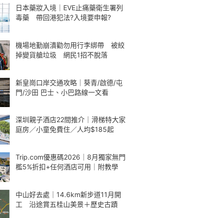
日本藥妝入境｜EVE止痛藥衛生署列
毒藥 帶回港犯法?入境要申報?
機場地勤崩潰勸勿用行李綁帶 被絞
掉變貨艙垃圾 網民1招不脫落
新皇崗口岸交通攻略｜葵青/啟德/屯
門/沙田 巴士、小巴路線一文看
深圳親子酒店22間推介｜滑梯特大家
庭房／小童免費住／人均$185起
Trip.com優惠碼2026｜8月獨家無門
檻5%折扣+任何酒店可用｜附教學
中山好去處｜14.6km新步道11月開
工 沿途賞五桂山美景＋歷史古蹟