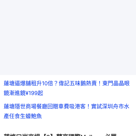
蓮塘逼爆舖租升10倍？偉記五味鵝熱賣！東門晶晶眼
鏡漸進鏡¥199起
蓮塘隱世商場餐廳回贈車費吸港客！實試深圳舟市水
產任食生蠔鮑魚