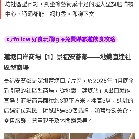
坊社區型商場，到坐擁藝術感十足的超大型旗艦購物
中心，通通都能一網打盡。即睇下文！
👉follow 好食玩飛ig ✈️免費睇旅遊飲食攻略
蓮塘口岸商場【1】景福安薈鄰——地鐵直達社
區型商場
景福安薈鄰是深圳蓮塘口岸片區，於2025年11月底全
新開幕的社區型商場，從地鐵「蓮塘站」A出口就能
直達！商場商業面積約3萬平方米，樓高3層，進駐的
店舖定位親民！匯聚超過30個品牌，涵蓋餐飲美食、
零售服飾、兒童親子及休閒娛樂等。