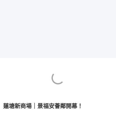
蓮塘新商場｜景福安薈鄰開幕！