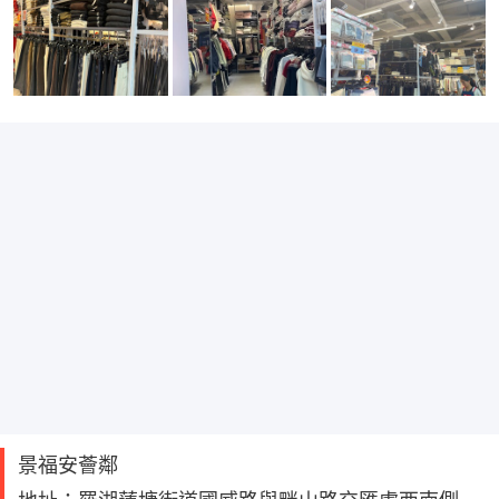
景福安薈鄰