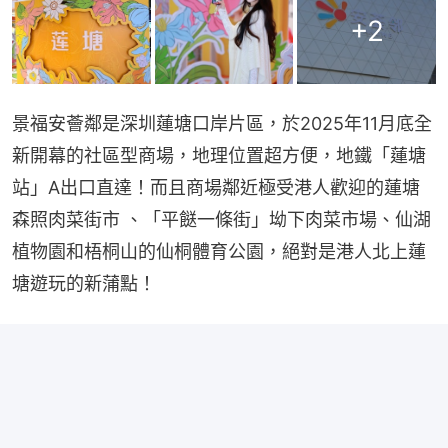
+
2
景福安薈鄰是深圳蓮塘口岸片區，於2025年11月底全
新開幕的社區型商場，地理位置超方便，地鐵「蓮塘
站」A出口直達！而且商場鄰近極受港人歡迎的蓮塘
森照肉菜街市 、「平餸一條街」坳下肉菜市場、仙湖
植物園和梧桐山的仙桐體育公園，絕對是港人北上蓮
塘遊玩的新蒲點！