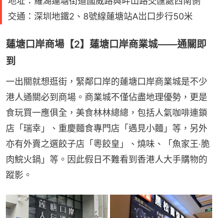
地址：羅湖蓮塘街道國威路與畔山路交匯處西南側
交通：深圳地鐵2、8號線蓮塘站A岀口步行50米
蓮塘口岸商場【2】蓮塘口岸商業城——通關即
到
一出關就想逛街，緊鄰口岸的蓮塘口岸商業城是不少
港人通關必到商場。商業城不僅佔盡地理優勢，更是
食玩買一應俱全，美食林林總總，包括人氣咖啡連鎖
店「瑞幸」、重慶麵食專門店「遇見小麵」等，另外
亦有外賣之選餃子店「粵餃皇」、燒味、「魚家王‧脆
肉鯇火鍋」等。因此假日不難看到香港人大手購物的
蹤影。