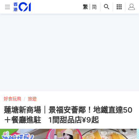
繁
|
简
好食玩飛
旅遊
蓮塘新商場｜景福安薈鄰！地鐵直達50
＋餐廳進駐 1間甜品店¥9起