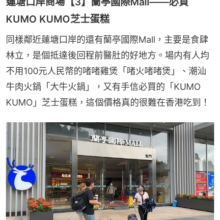
蓮塘口岸商場【3】蘭亭國際Mall——必買
KUMO KUMO芝士蛋糕
同樣鄰近蓮塘口岸的還有蘭亭國際Mall，主要是食肆
林立，是個抵達後回程前醫肚的好地方。場内有人均
不用100元人民幣的啫啫雞煲「啫火啫啫煲」、潮汕
牛肉火鍋「大牛火鍋」，又有手信必買的「KUMO 
KUMO」芝士蛋糕，這個價格真的很難在香港吃到！