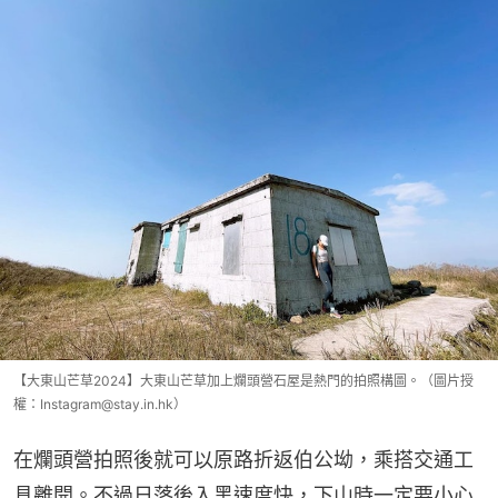
【大東山芒草2024】大東山芒草加上爛頭營石屋是熱門的拍照構圖。（圖片授
權：Instagram@stay.in.hk）
在爛頭營拍照後就可以原路折返伯公坳，乘搭交通工
具離開。不過日落後入黑速度快，下山時一定要小心