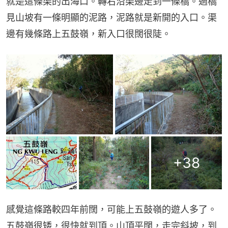
就是這條渠的出海口。轉右沿渠邊走到一條橋。過橋
見山坡有一條明顯的泥路，泥路就是新開的入口。渠
邊有幾條路上五鼓嶺，新入口很闊很陡。
+
38
感覺這條路較四年前闊，可能上五鼓嶺的遊人多了。
五鼓嶺很矮，很快就到頂。山頂平闊，走完斜坡，到