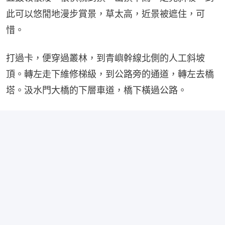
此可以悠閒地漫步賞景，草太高，近景被遮住，可
惜。
打過卡，便穿過叢林，到青嶼幹線北側的人工斜坡
頂。轉左走下維修梯級，到公路旁的通道，轉左去橋
塔。汲水門大橋的下層車道，橋下橫過公路。