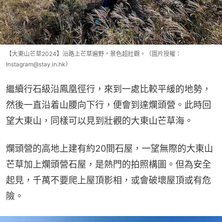
【大東山芒草2024】沿路上芒草遍野，景色超壯觀。（圖片授權：
Instagram@stay.in.hk）
繼續行石級沿鳳凰徑行，來到一處比較平緩的地勢，
然後一直沿着山腰向下行，便會到達爛頭營。此時回
望大東山，同樣可以見到壯觀的大東山芒草海。
爛頭營的高地上建有約20間石屋，一望無際的大東山
芒草加上爛頭營石屋，是熱門的拍照構圖。但為安全
起見，千萬不要爬上屋頂影相，或會破壞屋頂或有危
險。