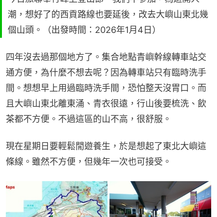
潮，想好了的西貢路線也要延後，改去大嶼山東北幾
個山頭。（出發時間：2026年1月4日）
四年沒去過那個地方了。集合地點青嶼幹線轉車站交
通方便，為什麼不想去呢？因為轉車站只有臨時洗手
間。想想早上用過臨時洗手間，恐怕整天沒胃口。而
且大嶼山東北離東涌、青衣很遠，行山後要梳洗、飲
茶都不方便。不過這區的山不高，很舒服。
現在星期日要輕鬆閒遊養生，於是想起了東北大嶼這
條線。雖然不方便，但幾年一次也可接受。