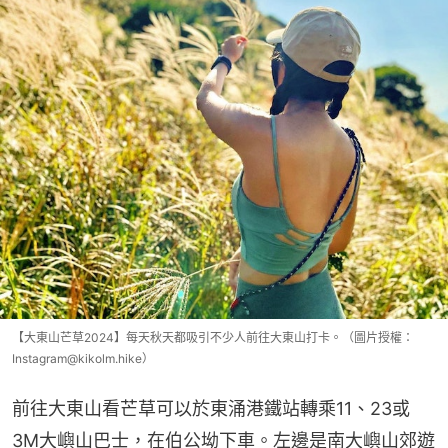
【大東山芒草2024】每天秋天都吸引不少人前往大東山打卡。（圖片授權：
Instagram@kikolm.hike）
前往大東山看芒草可以於東涌港鐵站轉乘11、23或
3M大嶼山巴士，在伯公坳下車。左邊是南大嶼山郊遊