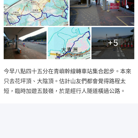
+
5
今早八點四十五分在青嶼幹線轉車站集合起步。本來
只去花坪頂、大陰頂。估計山友們都會覺得路程太
短，臨時加遊五鼓嶺，於是經行人隧道橫過公路。