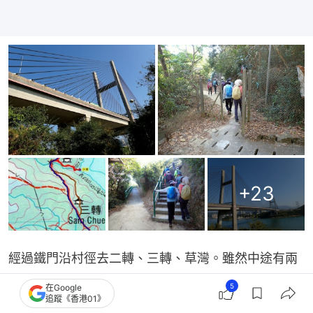
+
23
經過鐵門沿村徑去二轉、三轉、草灣。雖然中途有兩
條路落海邊，但因為要走回頭路，所以從未走過。
5
在Google
追蹤《香港01》