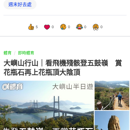
週末好去處
5
0
0
0
0
體育
即時體育
大嶼山行山｜看飛機殘骸登五鼓嶺 賞
花瓶石再上花瓶頂大陰頂