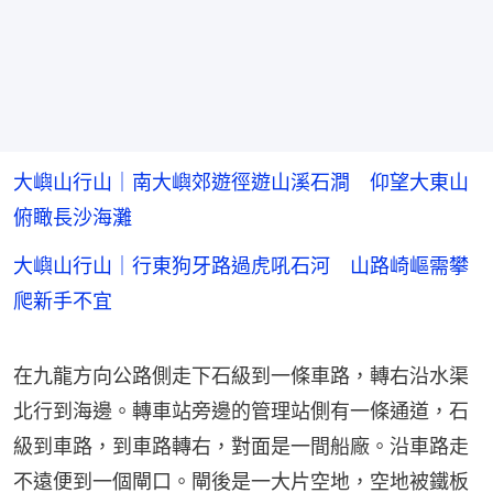
大嶼山行山｜南大嶼郊遊徑遊山溪石澗 仰望大東山
俯瞰長沙海灘
大嶼山行山｜行東狗牙路過虎吼石河 山路崎嶇需攀
爬新手不宜
在九龍方向公路側走下石級到一條車路，轉右沿水渠
北行到海邊。轉車站旁邊的管理站側有一條通道，石
級到車路，到車路轉右，對面是一間船廠。沿車路走
不遠便到一個閘口。閘後是一大片空地，空地被鐵板