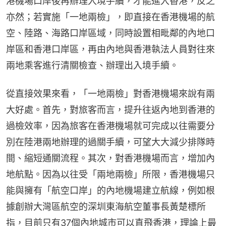
港機場口岸後再辦理入境手續，才能進入香港，反之
亦然；若實施「一地兩檢」，即直接在香港機場的航
空、陸路、海路口岸區域，同時設置相毗鄰的內地口
岸區和香港口岸區，再由內地與香港執法人員對往來
兩地乘客進行清關檢查、辦理出入境手續。
從直接效果來看，「一地兩檢」對香港機場來說有兩
大好處。首先，對旅客而言，提升往返內地到香港的
過檢效率，因為旅客在香港機場就可完成以往需要分
別在陸港兩地辦理的過關手續，可望大大減少排隊時
間、縮短通關流程。其次，對香港機場而言，增加內
地航點。因為以往受「兩地兩檢」所限，香港機場只
能與擁有「航空口岸」的內地機場建立航線，例如根
據創辦大灣區航空的深圳東海航空董事長黃楚標所
指，目前只有37個內地城市可以直飛香港，理論上最