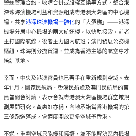
營運管理合約、收購合併或股權互換等方式，整合港
深珠海澳機場利益和資源組成粵港澳大灣區的中心機
場，共享
港深珠澳機場一體化
的「大蛋糕」——港深
機場分居中心機場的兩大航運樓，以快軌接駁，前者
主打國際航線，後者主力國內航班；澳門發展公務機
樞紐，珠海則分擔貨運，並成為香港主導的航空專才
培訓基地。
幸而，中央及港澳官員也已著手在重新規劃空域。去
年11月，國家民航局、香港民航處及澳門民航局的官
員曾開會討論，表示會就粵港澳大灣區機場群空域規
劃展開研究。黃惠虹亦稱，內地承諾當香港機場的第
三條跑道落成，會適度開放更多空域予香港。
不過，重劃空域只能緩和擁擠，並不能解決區內機場