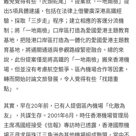
難免覺得有些「虎頭蛇尾」。提案就「一地兩檢」提
出5項具體建議，包括在法律上借鑒廣深港高鐵經
驗，採取「三步走」程序；建立相應的客運分流機
制；將「一地兩檢」口岸區打造為愛國愛港主題教育
基地，把陸港口岸區打造為一體化的愛國愛港主題教
育基地，將通關通道與參觀路線緊密融合。總的來
說，此份提案僅是將高鐵的「一地兩檢」搬來香港機
場，但並沒有考慮航空競爭、區內機場合作等因素，
轉而開始討論文旅發展，令人覺得有些「找錯重
點」。
其實，早在20年前，已有人提倡區內機場「化敵為
友」，共謀生存。2001年6月，時任香港機場管理局
主席馮國經接受《信報》專訪時已透露，香港國際機
場正尋求與珠江三角洲內其他機場組成聯盟，當中不