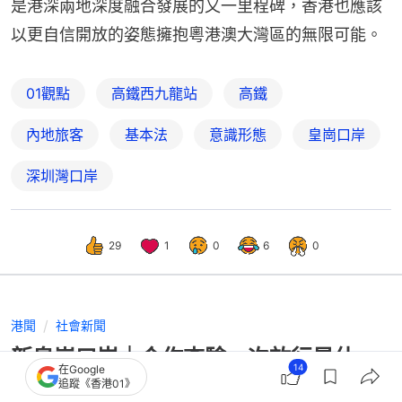
是港深兩地深度融合發展的又一里程碑，香港也應該
以更自信開放的姿態擁抱粵港澳大灣區的無限可能。
01觀點
高鐵西九龍站
高鐵
內地旅客
基本法
意識形態
皇崗口岸
深圳灣口岸
29
1
0
6
0
港聞
社會新聞
新皇崗口岸｜合作查驗一次放行是什
14
在Google
麼？3個「一地兩檢」口岸資訊
追蹤《香港01》