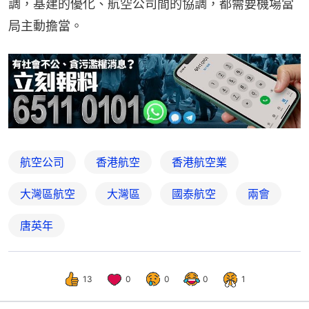
調，基建的優化、航空公司間的協調，都需要機場當
局主動擔當。
航空公司
香港航空
香港航空業
大灣區航空
大灣區
國泰航空
兩會
唐英年
13
0
0
0
1