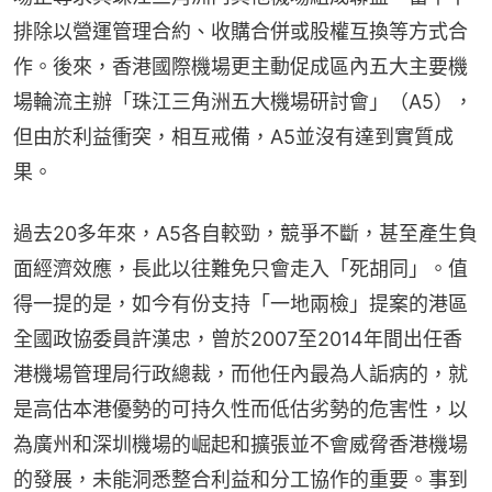
排除以營運管理合約、收購合併或股權互換等方式合
作。後來，香港國際機場更主動促成區內五大主要機
場輪流主辦「珠江三角洲五大機場研討會」（A5），
但由於利益衝突，相互戒備，A5並沒有達到實質成
果。
過去20多年來，A5各自較勁，競爭不斷，甚至產生負
面經濟效應，長此以往難免只會走入「死胡同」。值
得一提的是，如今有份支持「一地兩檢」提案的港區
全國政協委員許漢忠，曾於2007至2014年間出任香
港機場管理局行政總裁，而他任內最為人詬病的，就
是高估本港優勢的可持久性而低估劣勢的危害性，以
為廣州和深圳機場的崛起和擴張並不會威脅香港機場
的發展，未能洞悉整合利益和分工協作的重要。事到