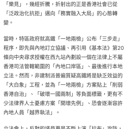
「樂見」，幾經折騰，折射出的正是香港社會已從
「泛政治化抗拒」邁向「務實融入大局」的心態轉
變。
當時，特區政府就高鐵「一地兩檢」公布「三步走」
程序，即先與內地訂立協議、再引用《基本法》第20
條向中央尋求授權在西九站內劃設一個在法律上不屬
香港司法管轄範圍的「內地口岸區」、最後進行本地
立法。然而，非建制派普遍質疑高鐵將是缺乏效益的
「大白象」工程，並為「一地兩檢」方案貼上「削弱
香港自治」、「破壞一國兩制」等負面標籤，更有不
少法律界人士憂慮方案「開壞先例」、恐會逐漸容許
內地人員「越界執法」。
立法會上，反對的議員更是不斷上演「拉布」攻防，