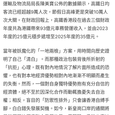
運輸及物流局局長陳美寶公佈的數據顯示，高鐵日均
客流已經超越9萬人次，節假日高峰更是突破10萬人
次大關。在財政回報上，高鐵香港段在過去三個財政
年度共為港鐵帶來93億元車務營運收入，並由2023
年度的25億元穩步遞增至2025年度的35億元。
當年被妖魔化的「一地兩檢」方案，用時間向歷史證
明了自己「清白」。而那種政治包裝背後所折射的
「抗拒」心理，既有對內地情況了解片面所造成的恐
懼，也有對本地經濟優勢相對內地漸漸不明顯而產生
的失衡。然而，一個對自身獨特優勢抱有充分自信的
經濟體，絕不至於因深化合作而動輒擔憂失去自治
權；相反，盲目的「防禦性排外」只會讓香港自縛手
腳，白白錯失發展契機。如今，新皇崗口岸的通關將