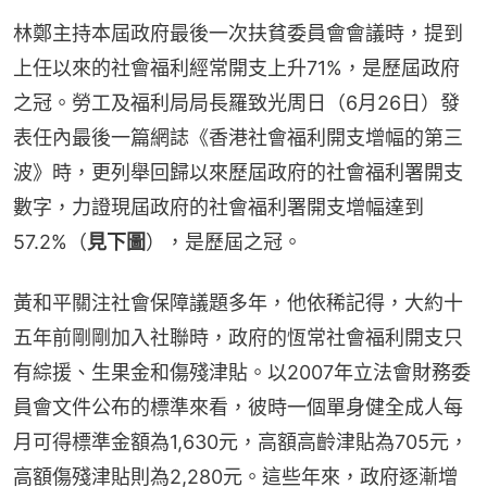
林鄭主持本屆政府最後一次扶貧委員會會議時，提到
上任以來的社會福利經常開支上升71%，是歷屆政府
之冠。勞工及福利局局長羅致光周日（6月26日）發
表任內最後一篇網誌《香港社會福利開支增幅的第三
波》時，更列舉回歸以來歷屆政府的社會福利署開支
數字，力證現屆政府的社會福利署開支增幅達到
57.2%（
見下圖
），是歷屆之冠。
黃和平關注社會保障議題多年，他依稀記得，大約十
五年前剛剛加入社聯時，政府的恆常社會福利開支只
有綜援、生果金和傷殘津貼。以2007年立法會財務委
員會文件公布的標準來看，彼時一個單身健全成人每
月可得標準金額為1,630元，高額高齡津貼為705元，
高額傷殘津貼則為2,280元。這些年來，政府逐漸增