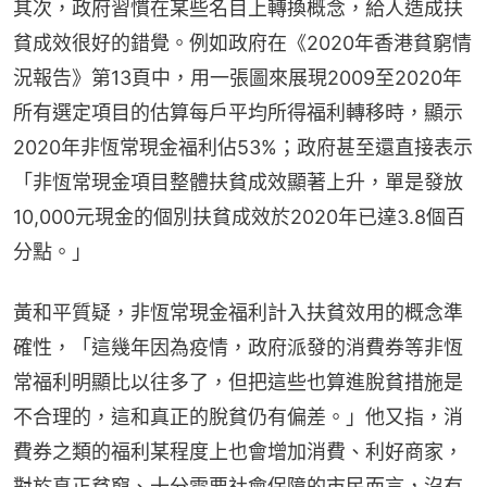
其次，政府習慣在某些名目上轉換概念，給人造成扶
貧成效很好的錯覺。例如政府在《2020年香港貧窮情
況報告》第13頁中，用一張圖來展現2009至2020年
所有選定項目的估算每戶平均所得福利轉移時，顯示
2020年非恆常現金福利佔53%；政府甚至還直接表示
「非恆常現金項目整體扶貧成效顯著上升，單是發放
10,000元現金的個別扶貧成效於2020年已達3.8個百
分點。」
黃和平質疑，非恆常現金福利計入扶貧效用的概念準
確性，「這幾年因為疫情，政府派發的消費券等非恆
常福利明顯比以往多了，但把這些也算進脫貧措施是
不合理的，這和真正的脫貧仍有偏差。」他又指，消
費券之類的福利某程度上也會增加消費、利好商家，
對於真正貧窮、十分需要社會保障的市民而言，沒有