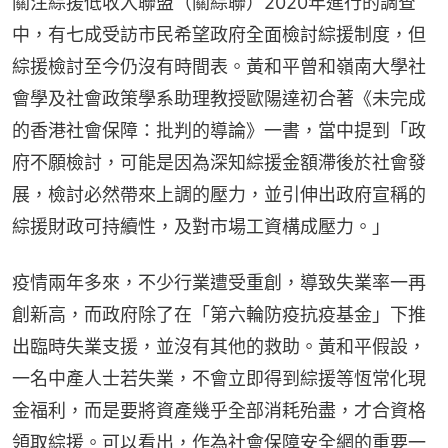
關注綜援低收入聯盟（關綜聯）2020年進行的調查
中，有七成受訪市民希望政府全面檢討綜援制度，但
綜援檢討至今仍沒有時間表。黃和平曾和嶺南大學社
會學及社會政策學系助理教授歐陽達初合著《未完成
的香港社會保障：批判的導論》一書，當中提到「政
府不願檢討，可能是因為深知綜援金額滯後於社會發
展，檢討必然帶來上調的壓力，並引伸出政府宣稱的
綜援財政可持續性，及對市場工資構成壓力。」
疫情兩年多來，不少行業遭受重創，導致失業率一再
創新高，而政府除了在「第六輪防疫抗疫基金」下推
出臨時失業支援，並沒有其他的救助。黃和平假設，
一名中產人士若失業，不會立即得到綜援等恆常化現
金福利，而是要將資產幾乎全部消耗殆盡，才合資格
領取綜援。可以看出，作為社會保障安全網的重要一