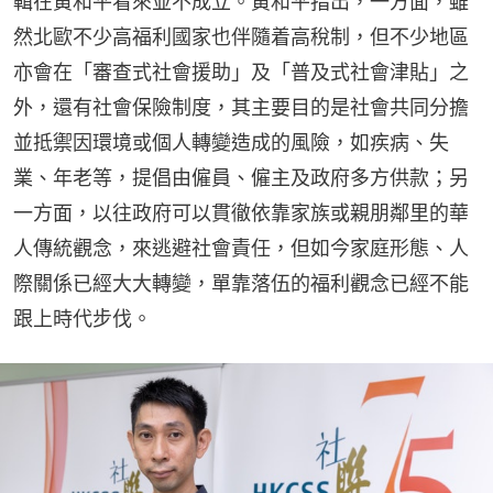
輯在黃和平看來並不成立。黃和平指出，一方面，雖
然北歐不少高福利國家也伴隨着高稅制，但不少地區
亦會在「審查式社會援助」及「普及式社會津貼」之
外，還有社會保險制度，其主要目的是社會共同分擔
並抵禦因環境或個人轉變造成的風險，如疾病、失
業、年老等，提倡由僱員、僱主及政府多方供款；另
一方面，以往政府可以貫徹依靠家族或親朋鄰里的華
人傳統觀念，來逃避社會責任，但如今家庭形態、人
際關係已經大大轉變，單靠落伍的福利觀念已經不能
跟上時代步伐。