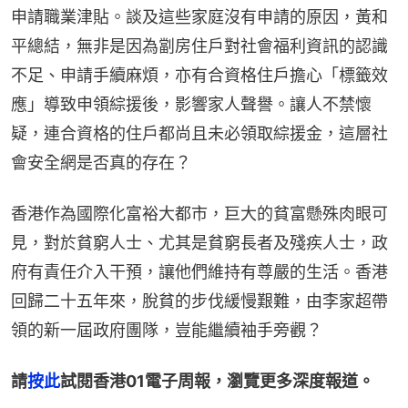
申請職業津貼。談及這些家庭沒有申請的原因，黃和
平總結，無非是因為劏房住戶對社會福利資訊的認識
不足、申請手續麻煩，亦有合資格住戶擔心「標籤效
應」導致申領綜援後，影響家人聲譽。讓人不禁懷
疑，連合資格的住戶都尚且未必領取綜援金，這層社
會安全網是否真的存在？
香港作為國際化富裕大都市，巨大的貧富懸殊肉眼可
見，對於貧窮人士、尤其是貧窮長者及殘疾人士，政
府有責任介入干預，讓他們維持有尊嚴的生活。香港
回歸二十五年來，脫貧的步伐緩慢艱難，由李家超帶
領的新一屆政府團隊，豈能繼續袖手旁觀？
請
按此
試閱香港01電子周報，瀏覽更多深度報道。