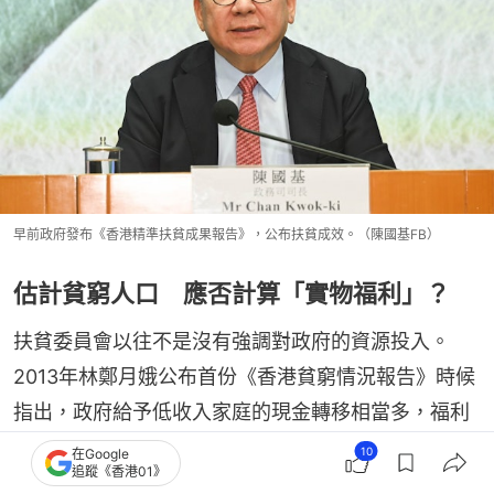
早前政府發布《香港精準扶貧成果報告》，公布扶貧成效。（陳國基FB）
估計貧窮人口 應否計算「實物福利」？
扶貧委員會以往不是沒有強調對政府的資源投入。
2013年林鄭月娥公布首份《香港貧窮情況報告》時候
指出，政府給予低收入家庭的現金轉移相當多，福利
政策預算超過500億元。她亦提到公屋的效應巨大，
10
在Google
追蹤《香港01》
將市值租金和家庭實際付出的租金相減，相當於政府