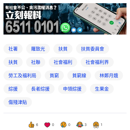
社署
羅致光
扶貧
扶貧委員會
扶貧
社聯
社會福利
社會福利界
勞工及福利局
貧窮
貧窮線
林鄭月娥
綜援
長者綜援
申領綜援
生果金
傷殘津貼
6
0
0
3
1