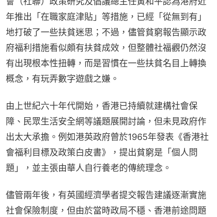
會（社聯）政策研究及倡議總主任黃和平認為港府近
年推出「在職家庭津貼」等措施，已經「從無到有」
地打破了一些扶貧迷思；不過，儘管貧窮報告顯示政
府福利措施看似頗有扶貧成效，但整體社福觀仍然沒
有出現根本性扭轉，而是習慣在一些扶貧名目上轉換
概念，有玩弄數字遊戲之嫌。
由上世紀六十年代開始，香港已持續就建構社會保
障、民眾生活安全網等議題展開討論，但未見政府作
出太大承擔。例如港英政府曾於1965年發表《香港社
會福利目標及政策白皮書》，提出貧窮是「個人問
題」，並主張由華人自行養老的傳統理念。
儘管兩年後，有英國經濟學者提交報告建議逐漸實施
社會保險制度，但由於當時政局不穩、香港前途問題