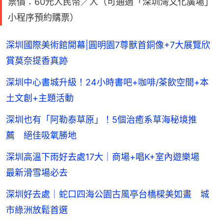
票價：60元人民幣／人（可通過「深圳灣文化廣場」
小程序預約購票）
深圳國際美術館開幕|圓明園7尊獸首銅像+7大展覽欣
賞莫奈提香真跡
深圳中心書城升級！24小時書吧+咖啡/茶飲空間+本
土文創+主題活動
深圳也有「阿勒泰草原」！5個治癒系草海秘境推
薦 絕佳吸氧勝地
深圳高溫下雨好去處17大｜商場+唱K+室內遊樂場
最新滑雪場必去
深圳好去處｜蛇口四海公園古風亭台橋樑美如畫 城
市綠洲放鬆首選