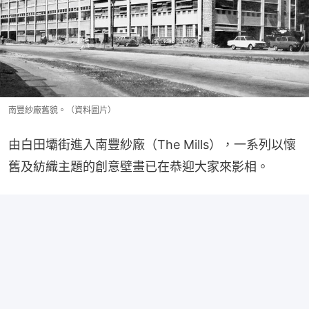
南豐紗廠舊貌。（資料圖片）
由白田壩街進入南豐紗廠（The Mills），一系列以懷
舊及紡織主題的創意壁畫已在恭迎大家來影相。