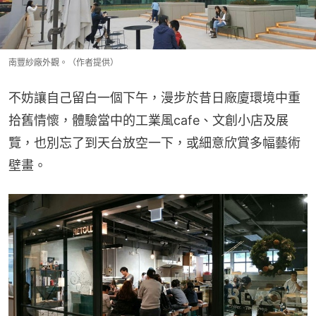
南豐紗廠外觀。（作者提供）
不妨讓自己留白一個下午，漫步於昔日廠廈環境中重
拾舊情懷，體驗當中的工業風cafe、文創小店及展
覽，也別忘了到天台放空一下，或細意欣賞多幅藝術
壁畫。