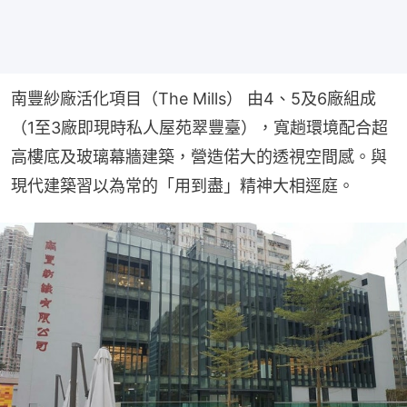
南豐紗廠活化項目（The Mills） 由4、5及6廠組成
（1至3廠即現時私人屋苑翠豐臺），寬趟環境配合超
高樓底及玻璃幕牆建築，營造偌大的透視空間感。與
現代建築習以為常的「用到盡」精神大相逕庭。