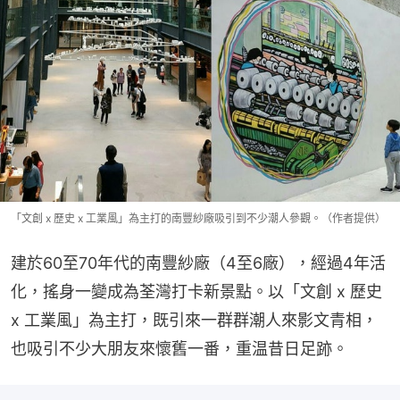
「文創 x 歷史 x 工業風」為主打的南豐紗廠吸引到不少潮人參觀。（作者提供）
建於60至70年代的南豐紗廠（4至6廠），經過4年活
化，搖身一變成為荃灣打卡新景點。以「文創 x 歷史 
x 工業風」為主打，既引來一群群潮人來影文青相，
也吸引不少大朋友來懷舊一番，重温昔日足跡。