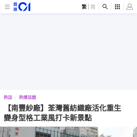
繁
|
简
熱話
熱爆話題
【南豐紗廠】荃灣舊紡織廠活化重生
變身型格工業風打卡新景點