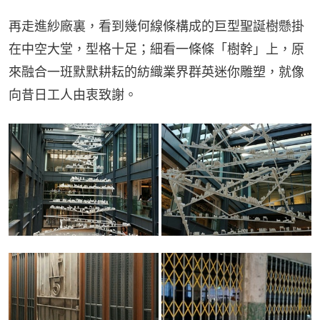
再走進紗廠裏，看到幾何線條構成的巨型聖誕樹懸掛
在中空大堂，型格十足；細看一條條「樹幹」上，原
來融合一班默默耕耘的紡織業界群英迷你雕塑，就像
向昔日工人由衷致謝。