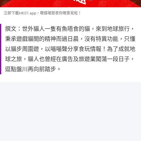
立即下載HK01 app，嚟撐場發表你嘅意見啦！
撰文：世外貓人一隻有魚唔食的貓，來到地球旅行，
秉承遊戲貓間的精神而過日晨，沒有特異功能，只懂
以貓步周圍遊，以喵喵聲分享食玩情報！為了成就地
球之旅，貓人也曾經在廣告及旅遊業闖蕩一段日子，
逗點盤川再向前踏步。