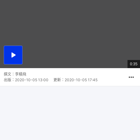
播
放
0:35
總
影
共
片
時
撰文：
李積飛
間
出版：
2020-10-05 13:00
更新：
2020-10-05 17:45