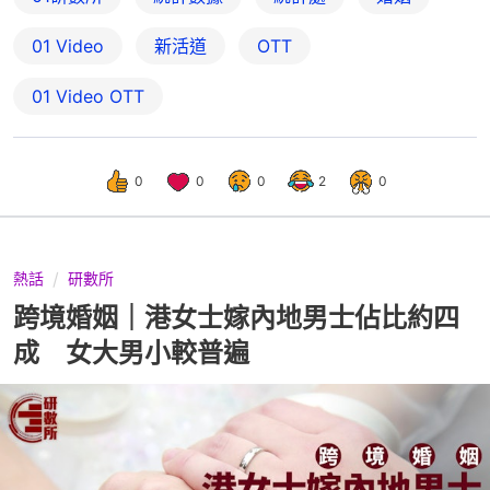
01 Video
新活道
OTT
01‌ ‌Video‌ ‌OTT
0
0
0
2
0
熱話
研數所
跨境婚姻｜港女士嫁內地男士佔比約四
成 女大男小較普遍