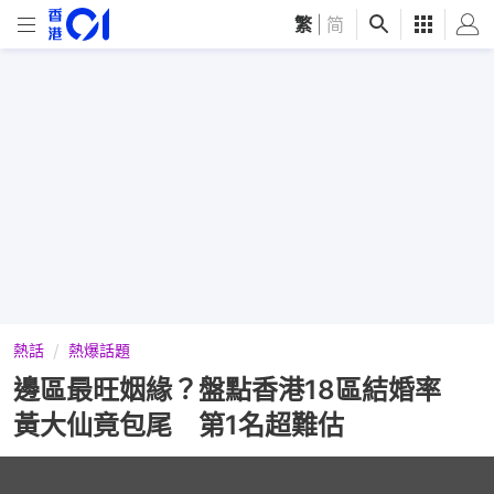
繁
|
简
熱話
熱爆話題
邊區最旺姻緣？盤點香港18區結婚率
黃大仙竟包尾 第1名超難估