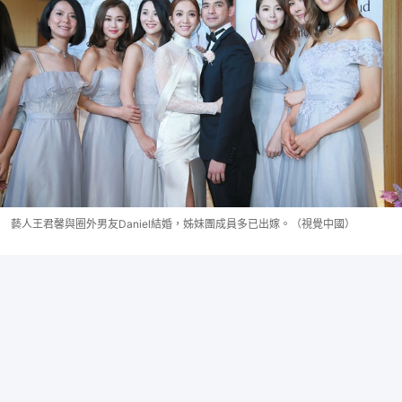
藝人王君馨與圈外男友Daniel結婚，姊妹團成員多已出嫁。（視覺中國）