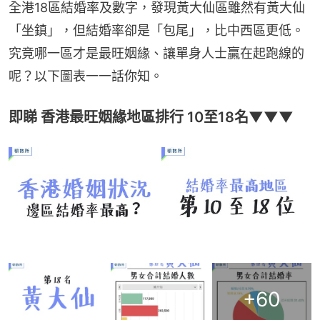
全港18區結婚率及數字，發現黃大仙區雖然有黃大仙
「坐鎮」，但結婚率卻是「包尾」，比中西區更低。
究竟哪一區才是最旺姻緣、讓單身人士贏在起跑線的
呢？以下圖表一一話你知。
即睇 香港最旺姻緣地區排行 10至18名▼▼▼
+
60