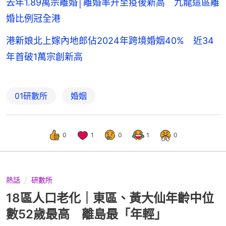
去年1.89萬宗離婚│離婚率升至疫後新高 九龍這區離
婚比例冠全港
港新娘北上嫁內地郎佔2024年跨境婚姻40% 近34
年首破1萬宗創新高
01研數所
婚姻
0
1
0
1
0
熱話
研數所
18區人口老化｜東區、黃大仙年齡中位
數52歲最高 離島最「年輕」