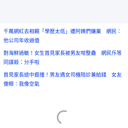
千萬網紅去相親「學歷太低」遭阿姨們嫌棄 網民：
他公司年收過億
對海鮮過敏！女生首見家長被男友咁整蠱 網民斥等
同謀殺：分手啦
首見家長途中捱撞！男友遇女司機陪診兼給錢 女友
傻眼：我像空氣