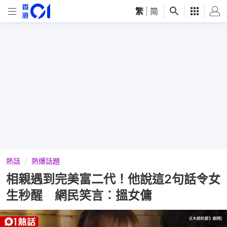
繁
|
简
熱話
熱爆話題
相親遇到完美富二代！他說這2句話令女
生秒醒 網民笑言︰搵女傭