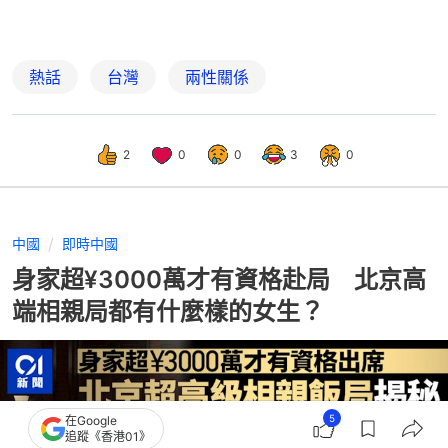
熱話
台灣
兩性關係
2
0
0
3
0
中國
即時中國
身家超¥3000萬才有資格赴局 北京高
端相親局都有什麼樣的女生？
5
在Google
追蹤《香港01》