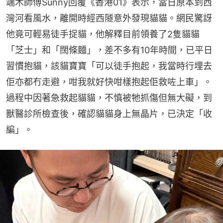
端木師傅Sunny回覆《香港01》表示，當日原本到西
灣河看風水，離開時經西隧意外發現貓貓。網民驚訝
他竟可輕易徒手捉貓，他解釋目前領養了2隻貓貓
「芝士」和「闊條麵」，差不多有10年時間，已平日
習慣抱貓，該貓寶寶「可以徒手抱起，我當時行埋去
佢亦都冇走避，咁我就好快咁樣抱起佢救咗上車」。
過程中因著急救起貓貓，不慎被牠抓傷但無大礙，到
獸醫診所檢查後，確認貓貓身上無晶片，已決定「收
編」。