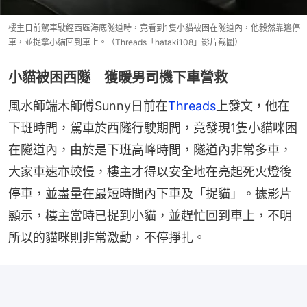
樓主日前駕車駛經西區海底隧道時，竟看到1隻小貓被困在隧道內，他毅然靠邊停
車，並捉拿小貓回到車上。（Threads「hataki108」影片截圖）
小貓被困西隧 獲暖男司機下車營救
風水師端木師傅Sunny日前在
Threads
上發文，他在
下班時間，駕車於西隧行駛期間，竟發現1隻小貓咪困
在隧道內，由於是下班高峰時間，隧道內非常多車，
大家車速亦較慢，樓主才得以安全地在亮起死火燈後
停車，並盡量在最短時間內下車及「捉貓」。據影片
顯示，樓主當時已捉到小貓，並趕忙回到車上，不明
所以的貓咪則非常激動，不停掙扎。