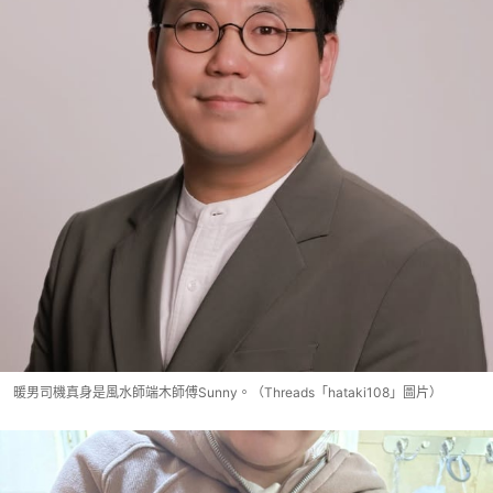
暖男司機真身是風水師端木師傅Sunny。（Threads「hataki108」圖片）