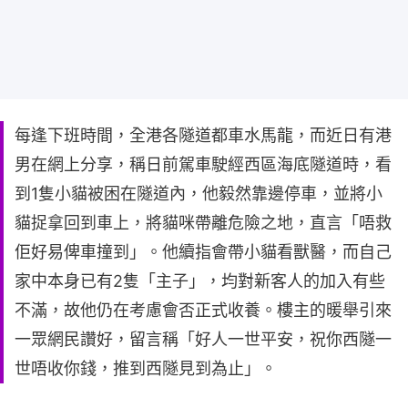
每逢下班時間，全港各隧道都車水馬龍，而近日有港
男在網上分享，稱日前駕車駛經西區海底隧道時，看
到1隻小貓被困在隧道內，他毅然靠邊停車，並將小
貓捉拿回到車上，將貓咪帶離危險之地，直言「唔救
佢好易俾車撞到」。他續指會帶小貓看獸醫，而自己
家中本身已有2隻「主子」，均對新客人的加入有些
不滿，故他仍在考慮會否正式收養。樓主的暖舉引來
一眾網民讚好，留言稱「好人一世平安，祝你西隧一
世唔收你錢，推到西隧見到為止」。