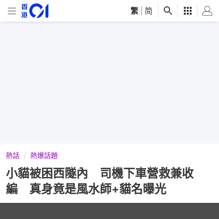
繁
|
简
熱話
熱爆話題
小貓被困西隧內 司機下車營救兼收
編 真身竟是風水師+貓名曝光