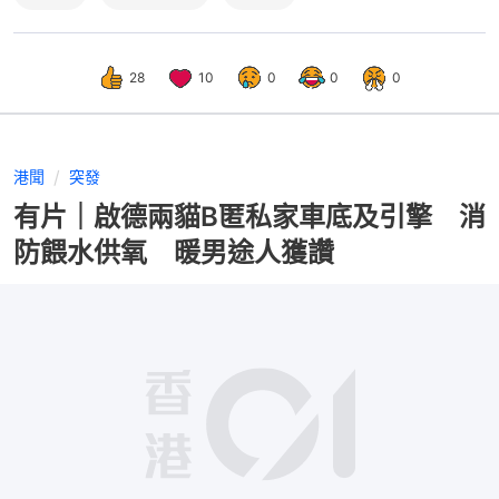
28
10
0
0
0
港聞
突發
有片｜啟德兩貓B匿私家車底及引擎 消
防餵水供氧 暖男途人獲讚