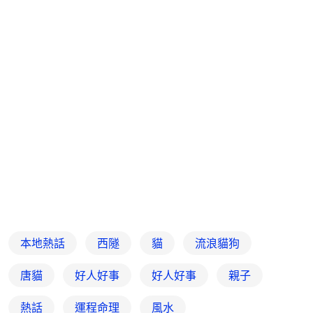
本地熱話
西隧
貓
流浪貓狗
唐貓
好人好事
好人好事
親子
熱話
運程命理
風水