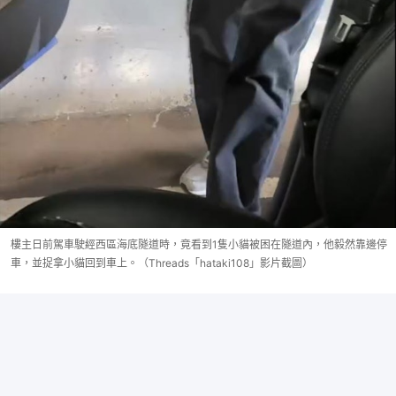
樓主日前駕車駛經西區海底隧道時，竟看到1隻小貓被困在隧道內，他毅然靠邊停
車，並捉拿小貓回到車上。（Threads「hataki108」影片截圖）