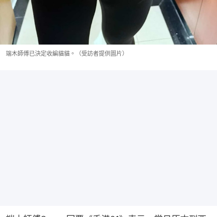
端木師傅已決定收編貓貓。（受訪者提供圖片）