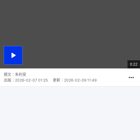
播
放
0:22
總
影
共
片
時
撰文：
朱利安
間
出版：
2026-02-07 01:25
更新：
2026-02-09 11:49