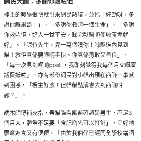
網民大讚：多謝你救咗佢
樓主的暖舉很快就引來網民熱議，並指「好勁呀，多
謝你嘅果斷！」、「多謝你救起一個生命」、「多謝
你救咗佢，好人一世平安，睇完獸醫順便收養埋就
好」、「呢位先生，畀一萬個讚你！喺隧道內見到
貓！救佢真係要眼明手快、你真係勇敢又善良」、
「每一次見到呢啲post ，我即刻覺得我每個月交嘅電
話費抵咗」，亦有部份網民對小貓出現在西隧一事感
到困惑，「樓主好波！但貓貓點解會去到西隧咁
癲？」。
端木師傅補充指，帶貓貓看獸醫確認是男生，不足3
個月大，體重不足要「食肥啲先可以打針」，幸好牠
願意進食又有便便，「由於我個仔已經同全學校講晒