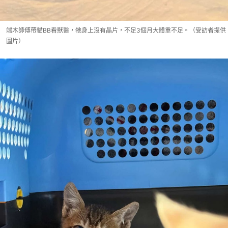
端木師傅帶貓BB看獸醫，牠身上沒有晶片，不足3個月大體重不足。（受訪者提供
圖片）