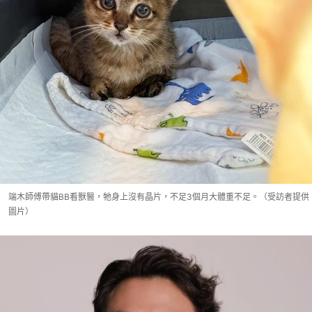
端木師傅帶貓BB看獸醫，牠身上沒有晶片，不足3個月大體重不足。（受訪者提供
圖片）