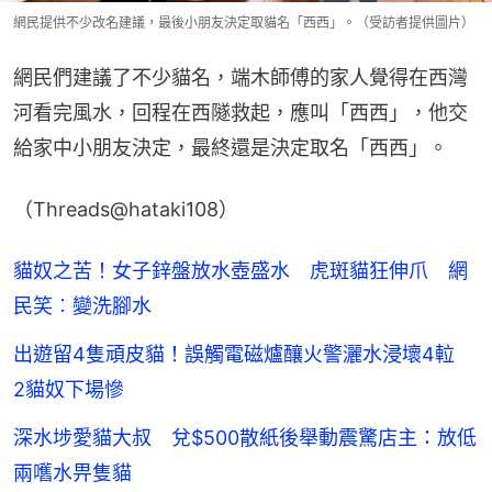
網民提供不少改名建議，最後小朋友決定取貓名「西西」。（受訪者提供圖片）
網民們建議了不少貓名，端木師傅的家人覺得在西灣
河看完風水，回程在西隧救起，應叫「西西」，他交
給家中小朋友決定，最終還是決定取名「西西」。
（Threads@hataki108）
貓奴之苦！女子鋅盤放水壺盛水 虎斑貓狂伸爪 網
民笑︰變洗腳水
出遊留4隻頑皮貓！誤觸電磁爐釀火警灑水浸壞4𨋢
2貓奴下場慘
深水埗愛貓大叔 兌$500散紙後舉動震驚店主：放低
兩嚿水畀隻貓