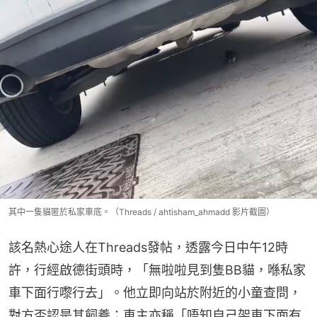
其中一隻貓匿於私家車底。（Threads / ahtisham_ahmadd 影片截圖）
該名熱心途人在Threads發帖，透露今日中午12時
許，行經啟德街頭時，「無啦啦見到隻BB貓，喺私家
車下面行嚟行去」。他立即向站於附近的小童查問，
對方否認是其飼養；車主亦稱「唔知自己架車下面有