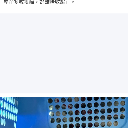
屋企多咗隻貓，好難唔收編」。