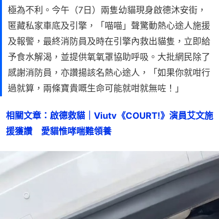
極為不利。今午（7日）兩隻幼貓現身啟德沐安街，
匿藏私家車底及引擎，「喵喵」聲驚動熱心途人施援
及報警，最終消防員及時在引擎內救出貓隻，立即給
予食水解渴，並提供氧氧罩協助呼吸。大批網民除了
感謝消防員，亦讚揚該名熱心途人，「如果你就咁行
過就算，兩條寶貴嘅生命可能就咁就無咗！」
相關文章：啟德救貓｜Viutv《COURT!》演員艾文施
援獲讚　愛貓惟哮喘難領養