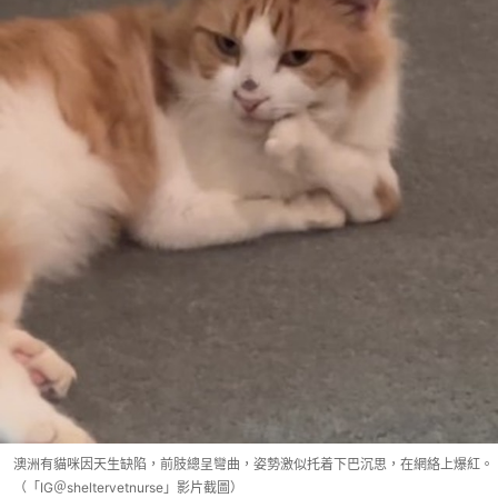
澳洲有貓咪因天生缺陷，前肢總呈彎曲，姿勢激似托着下巴沉思，在網絡上爆紅。
（「IG＠sheltervetnurse」影片截圖）