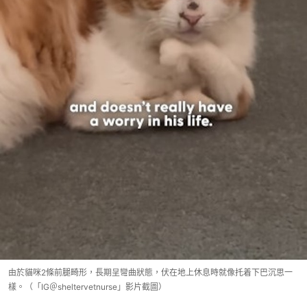
由於貓咪2條前腿畸形，長期呈彎曲狀態，伏在地上休息時就像托着下巴沉思一
樣。（「IG＠sheltervetnurse」影片截圖）