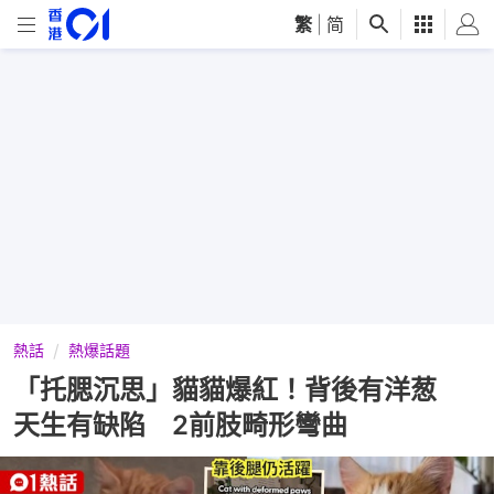
繁
|
简
熱話
熱爆話題
「托腮沉思」貓貓爆紅！背後有洋葱
天生有缺陷 2前肢畸形彎曲