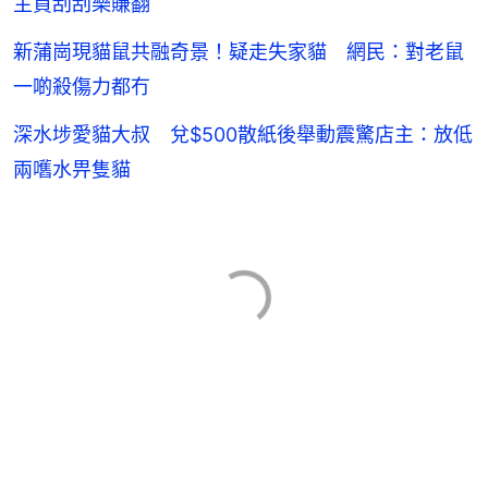
主買刮刮樂賺翻
新蒲崗現貓鼠共融奇景！疑走失家貓 網民：對老鼠
一啲殺傷力都冇
深水埗愛貓大叔 兌$500散紙後舉動震驚店主：放低
兩嚿水畀隻貓