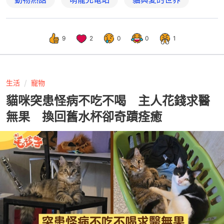
9
2
0
0
1
生活
寵物
貓咪突患怪病不吃不喝 主人花錢求醫
無果 換回舊水杯卻奇蹟痊癒