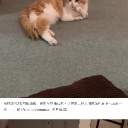
由於貓咪2條前腿畸形，長期呈彎曲狀態，伏在地上休息時就像托着下巴沉思一
樣。（「IG＠sheltervetnurse」影片截圖）