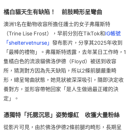
橘白貓天生有缺陷！ 前肢畸形呈彎曲
澳洲1名在動物收容所擔任護士的女子弗羅斯特
（Trine Lise Frost），早前分別在TikTok和
IG帳號
「sheltervetnurse」
發布影片，分享其2025年收到
「最棒的禮物」。弗羅斯特透露，去年某日工作時，1
隻橘白色的流浪貓佛洛伊德（Floyd）被送到收容
所，猜測對方因為先天缺陷，所以2條前腿嚴重畸
形，總呈彎曲狀態，她見狀被深深吸引，隨即決定收
養對方，並形容帶牠回家「是人生做過最正確的決
定」。
憑獨特「托腮沉思」姿勢爆紅 收獲大量粉絲
從影片可見，由於佛洛伊德2條前腿均畸形，長期呈