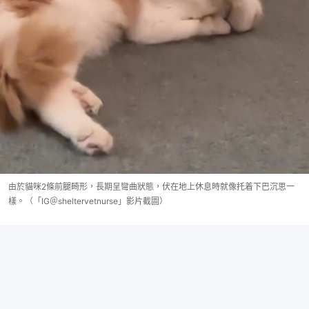
由於貓咪2條前腿畸形，長期呈彎曲狀態，伏在地上休息時就像托着下巴沉思一
樣。（「IG＠sheltervetnurse」影片截圖）