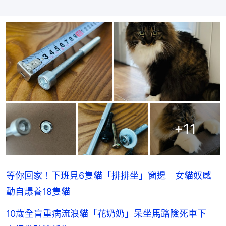
+
11
等你回家！下班見6隻貓「排排坐」窗邊 女貓奴感
動自爆養18隻貓
10歲全盲重病流浪貓「花奶奶」呆坐馬路險死車下