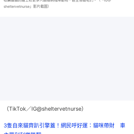
收編貓貓的護士盼更多人願接納殘障動物，甚至領養牠們。（「IG＠
sheltervetnurse」影片截圖）
（TikTok／IG@sheltervetnurse）
3隻自來貓齊趴引擎蓋！網民呼好運：貓咪帶財 車