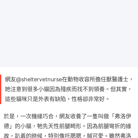
網友@sheltervetnurse在動物收容所擔任獸醫護士，
她注意到很多小貓因為殘疾而找不到領養。但其實，
這些貓咪只是外表有缺陷，性格卻非常好。
於是，一次機緣巧合，網友收養了一隻叫做「弗洛伊
德」的小貓，牠先天性前腿畸形。因為前腿彎折的緣
故，趴着的時候，特別像托腮腮，賊可愛。雖然弗洛