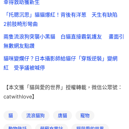
幸得救助獲新生
「托腮沉思」貓貓爆紅！背後有洋葱 天生有缺陷
2前肢畸形彎曲
兩隻流浪狗突襲小黑貓 白貓直接霸氣護友 畫面引
無數網友點讚
貓咪變爛仔？日本攝影師給貓仔「穿叛逆裝」變網
紅 受爭議被喊停
【本文獲「貓與愛的世界」授權轉載，微信公眾號：
catwithlove】
貓
流浪貓狗
唐貓
寵物
動物熱話
萌寵充電站
貓與愛的世界