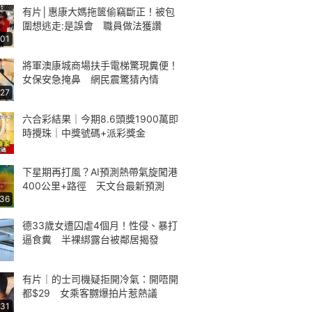
有片│惠康大媽拖篋偷竊斷正！被包
圍想逃走:是誤會 職員做法獲讚
:01
將軍澳康城商場扶手電梯驚現糞便！
女保安急掩鼻 網民震驚猜內情
:27
六合彩結果｜今期8.6頭獎1900萬即
時攪珠｜中獎號碼+派彩獎金
下星期再打風？AI預測熱帶氣旋闖港
400公里+路徑 天文台最新預測
:36
德33歲女遭囚虐4個月！性侵、暴打
逼食糞 半裸綁露台被鄰居揭發
有片｜的士司機疑拒開冷氣：開唔開
都$29 女乘客嬲爆拍片惹熱議
:31