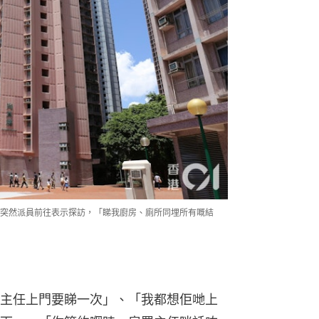
突然派員前往表示探訪，「睇我廚房、廁所同埋所有嘅結
主任上門要睇一次」、「我都想佢哋上