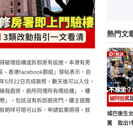
熱門文
得破壞結構或拆卸原有設施。本港有男
 - 香港facebook群組」發帖表示，自
年5月22日完成裝修，數天後可以入住，
睇我廚房、廁所同埋所有嘅結構」。樓
嘢」，包括沒有拆卸廚房門。樓主提醒
有啲咩可唔可以拆，申請如果唔得，就
城巴後生
罵 取出1