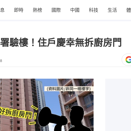
息
即時
熱榜
國際
中國
科技
生活
體
署驗樓！住戶慶幸無拆廚房門 
08