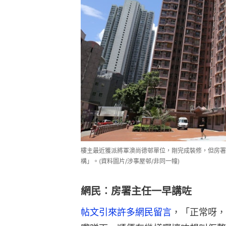
樓主最近獲派將軍澳尚德邨單位，剛完成裝修，但房署
構」。(資料圖片/涉事屋邨/非同一幢)
網民︰房署主任一早講咗
帖文引來許多網民留言
，「正常呀，