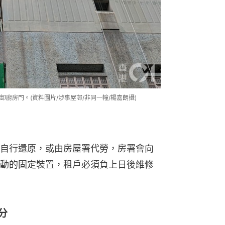
廚房門。(資料圖片/涉事屋邨/非同一幢/楊嘉朗攝)
自行還原，或由房屋署代勞，房署會向
動的固定裝置，租戶必須負上日後維修
分