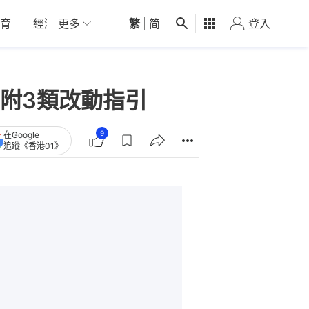
育
經濟
更多
01深圳
繁
觀點
|
简
健康
好食玩飛
登入
女
附3類改動指引
9
在Google
追蹤《香港01》