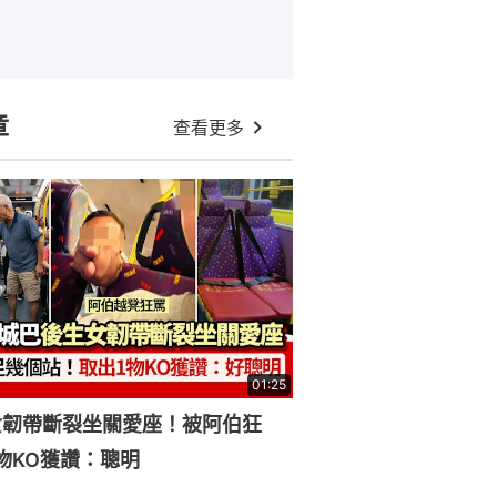
章
查看更多
01:25
女韌帶斷裂坐關愛座！被阿伯狂
物KO獲讚：聰明