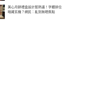
美心月餅禮盒設計惹熱議！字體排位
暗藏玄機？網民：亂到無晒焦點