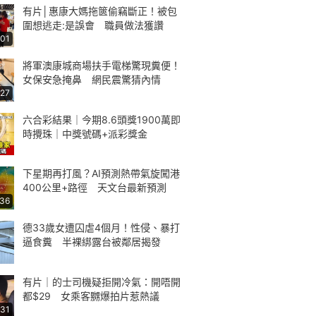
有片│惠康大媽拖篋偷竊斷正！被包
圍想逃走:是誤會 職員做法獲讚
:01
將軍澳康城商場扶手電梯驚現糞便！
女保安急掩鼻 網民震驚猜內情
:27
六合彩結果｜今期8.6頭獎1900萬即
時攪珠｜中獎號碼+派彩獎金
下星期再打風？AI預測熱帶氣旋闖港
400公里+路徑 天文台最新預測
:36
德33歲女遭囚虐4個月！性侵、暴打
逼食糞 半裸綁露台被鄰居揭發
有片｜的士司機疑拒開冷氣：開唔開
都$29 女乘客嬲爆拍片惹熱議
:31