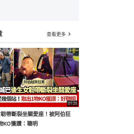
章
查看更多
01:25
女韌帶斷裂坐關愛座！被阿伯狂
物KO獲讚：聰明