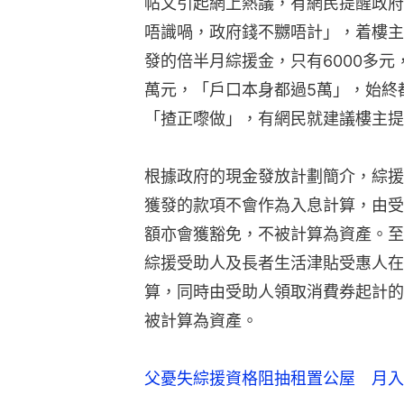
帖文引起網上熱議，有網民提醒政府
唔識喎，政府錢不嬲唔計」，着樓主
發的倍半月綜援金，只有6000多元
萬元，「戶口本身都過5萬」，始終
「揸正嚟做」，有網民就建議樓主提
根據政府的現金發放計劃簡介，綜援
獲發的款項不會作為入息計算，由受
額亦會獲豁免，不被計算為資產。至
綜援受助人及長者生活津貼受惠人在
算，同時由受助人領取消費券起計的
被計算為資產。
父憂失綜援資格阻抽租置公屋 月入