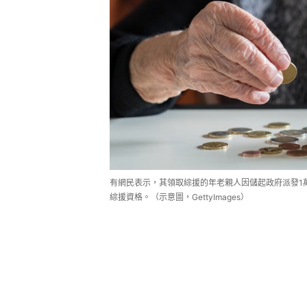
有網民表示，其領取綜援的年老親人因儲起政府派發1
綜援資格。（示意圖，GettyImages）