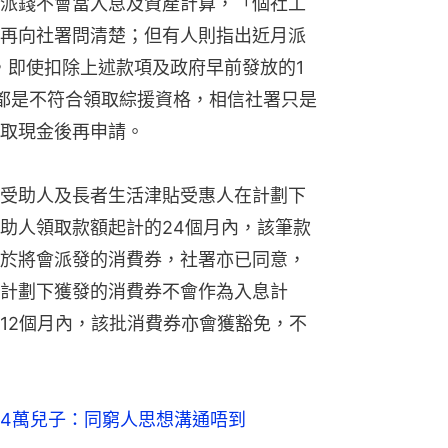
派錢不會當入息及資產計算，「個社工
再向社署問清楚；但有人則指出近月派
，即使扣除上述款項及政府早前發放的1
都是不符合領取綜援資格，相信社署只是
取現金後再申請。
受助人及長者生活津貼受惠人在計劃下
助人領取款額起計的24個月內，該筆款
於將會派發的消費券，社署亦已同意，
計劃下獲發的消費券不會作為入息計
12個月內，該批消費券亦會獲豁免，不
4萬兒子：同窮人思想溝通唔到