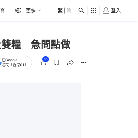
育
經濟
更多
01深圳
繁
觀點
|
简
健康
好食玩飛
登入
女
及雙糧 急問點做
30
在Google
追蹤《香港01》