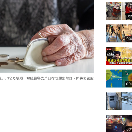
02
00
萬元現金及雙糧，被職員警告戶口存款超出限額，將失去領取
00
00