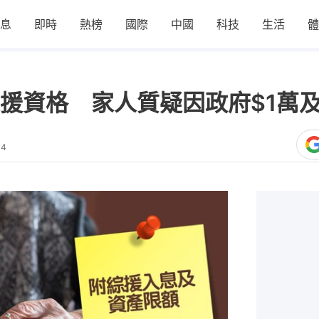
息
即時
熱榜
國際
中國
科技
生活
體
援資格 家人質疑因政府$1萬
04