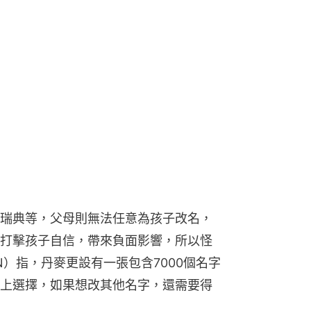
瑞典等，父母則無法任意為孩子改名，
打擊孩子自信，帶來負面影響，所以怪
）指，丹麥更設有一張包含7000個名字
上選擇，如果想改其他名字，還需要得
母想為孩子起名做
vclmnckssqlbb11116，還主張這個字的讀音
，孩子不能叫肛門（Anus）、猴子
過去也出現不少爭議，法庭主張這些名