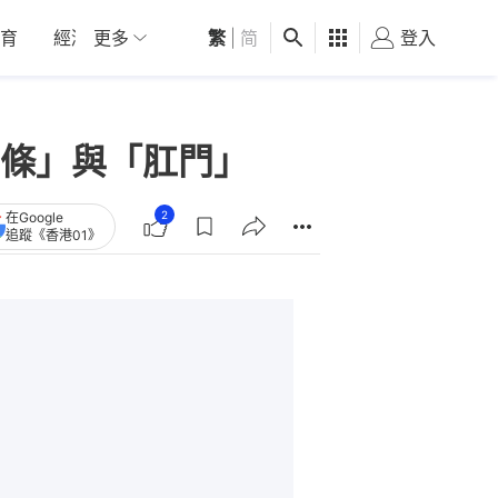
育
經濟
更多
01深圳
繁
觀點
|
简
健康
好食玩飛
登入
女
條」與「肛門」
2
在Google
追蹤《香港01》