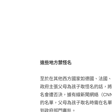
這些地方禁怪名
至於在其他西方國家如德國、法國、
政府主張父母為孩子取怪名的話，將
名會遭否決，據有線新聞網絡（CNN
的名單，父母為孩子取名時需在名單
到政府部門審批。
瑞典就曾有一個例子，1991年有父
Brfxxccxxmnpcccclllmmnprx
是Albin，結果遭法庭駁回；在丹麥
（Monkey）。
像「鮭魚」一類的食物名字，在西方