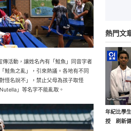
熱門文
出宣傳活動，讓姓名內有「鮭魚」同音字者
「鮭魚之亂」，引來熱議。各地有不同
對怪名說不」，禁止父母為孩子取怪
tella」等名字不能亂取。
年紀比學生
授 刷新