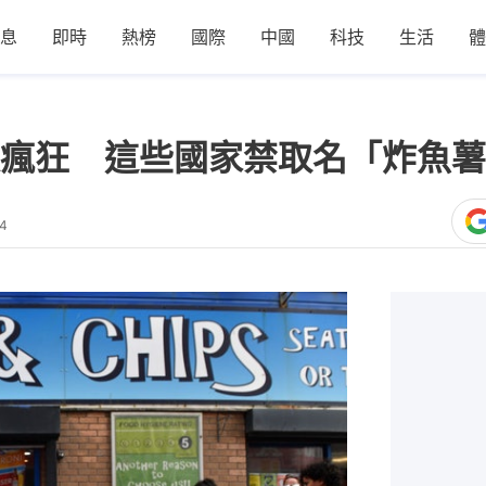
息
即時
熱榜
國際
中國
科技
生活
體
瘋狂 這些國家禁取名「炸魚薯
14