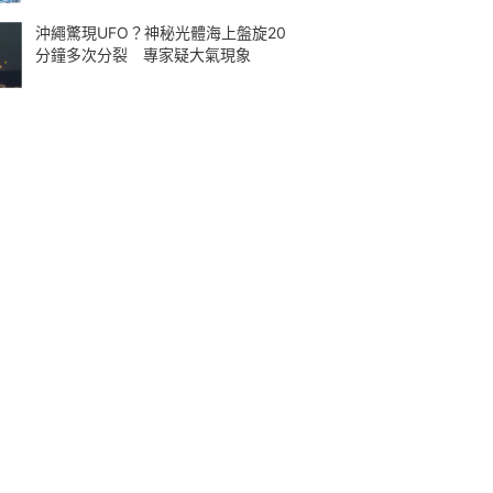
沖繩驚現UFO？神秘光體海上盤旋20
分鐘多次分裂 專家疑大氣現象