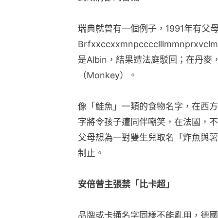
字將令孩子遭同伴嘲笑，在法國，不
父母想為一對雙生兒取名「炸魚與薯條」（
制止。
安倍曾主張禁「比卡超」
品牌或卡通名字同樣不能亂用，德國
也曾禁止一對父母為孩子取名Nute
母為孩子取名為比卡超、拳四郎等，
三公開批評，他主張立法禁止這些父
名人及宗教一類的名字也充滿爭議，
叫「威廉王子」（Prince Willia
是遭禁止的名字。