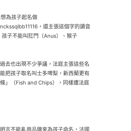
能把孩子取名叫士多啤梨，新西蘭更有
Fish and Chips），同樣遭法庭
明言不能亂用品牌來為孩子命名，法國
lla。事實上，在亞洲的日本，由於有些父
2012年就曾引來時任在野黨領袖安倍晉
母「虐待」孩子。
例如在法國，2015年有父母申請讓孩子
m）遭否決。在德國，希特拉（Hitler）更加