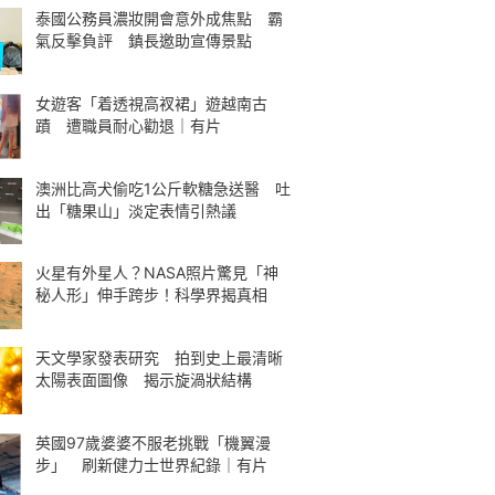
泰國公務員濃妝開會意外成焦點 霸
氣反擊負評 鎮長邀助宣傳景點
女遊客「着透視高衩裙」遊越南古
蹟 遭職員耐心勸退｜有片
澳洲比高犬偷吃1公斤軟糖急送醫 吐
出「糖果山」淡定表情引熱議
火星有外星人？NASA照片驚見「神
秘人形」伸手跨步！科學界揭真相
天文學家發表研究 拍到史上最清晰
太陽表面圖像 揭示旋渦狀結構
英國97歲婆婆不服老挑戰「機翼漫
步」 刷新健力士世界紀錄｜有片