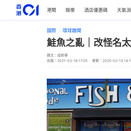
港聞
娛樂
酒店優惠碼
天氣消
國際
環球趣聞
鮭魚之亂｜改怪名太
撰文：
成依華
出版：
2021-03-18 17:05
更新：
2025-02-13 14: