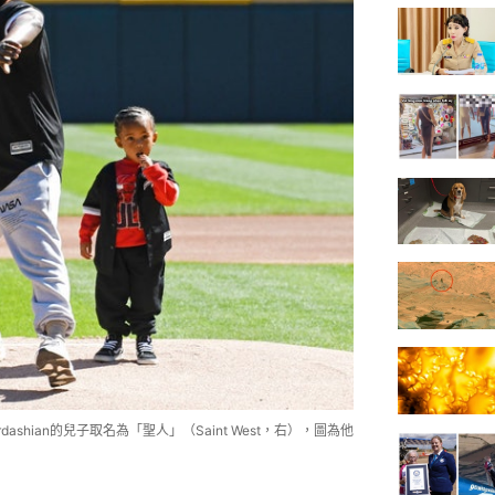
rdashian的兒子取名為「聖人」（Saint West，右），圖為他