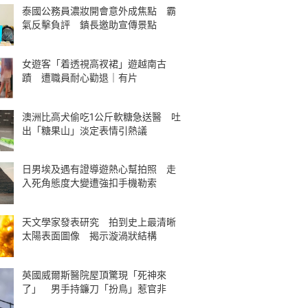
泰國公務員濃妝開會意外成焦點 霸
氣反擊負評 鎮長邀助宣傳景點
女遊客「着透視高衩裙」遊越南古
蹟 遭職員耐心勸退｜有片
澳洲比高犬偷吃1公斤軟糖急送醫 吐
出「糖果山」淡定表情引熱議
日男埃及遇有證導遊熱心幫拍照 走
入死角態度大變遭強扣手機勒索
天文學家發表研究 拍到史上最清晰
太陽表面圖像 揭示漩渦狀結構
英國威爾斯醫院屋頂驚現「死神來
了」 男手持鐮刀「扮鳥」惹官非