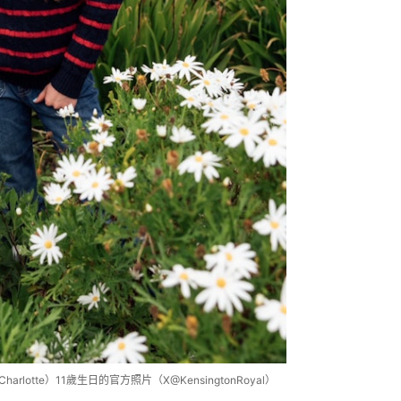
arlotte）11歲生日的官方照片（X@KensingtonRoyal）