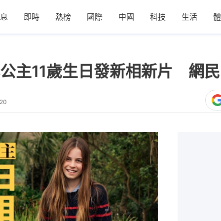
息
即時
熱榜
國際
中國
科技
生活
體
公主11歲生日發新相新片 網
:20