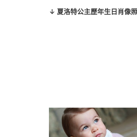
↓ 夏洛特公主歷年生日肖像照