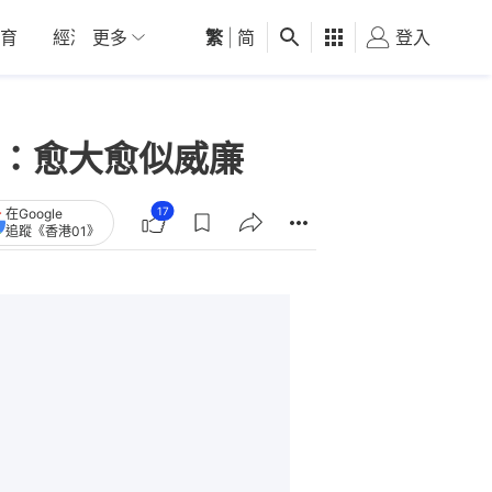
育
經濟
更多
01深圳
繁
觀點
|
简
健康
好食玩飛
登入
女
民：愈大愈似威廉
17
在Google
追蹤《香港01》