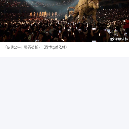
「慶典公牛」裝置被斬。（微博@蔡依林）