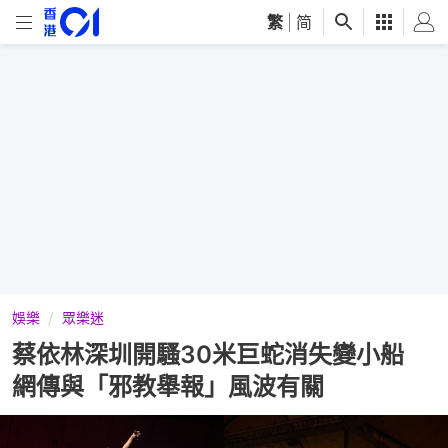
繁
|
简
娛樂
眾樂迷
蔡依林深圳開騷30米巨蛇消失變小船
網傳與「邪教舉報」風波有關