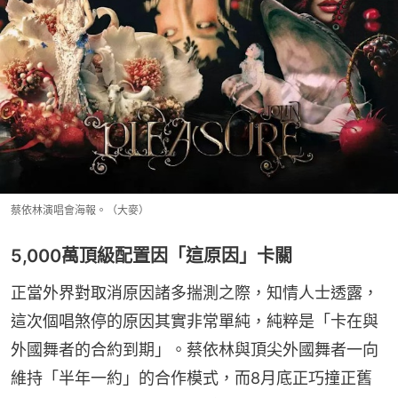
蔡依林演唱會海報。（大麥）
5,000萬頂級配置因「這原因」卡關
正當外界對取消原因諸多揣測之際，知情人士透露，
這次個唱煞停的原因其實非常單純，純粹是「卡在與
外國舞者的合約到期」。蔡依林與頂尖外國舞者一向
維持「半年一約」的合作模式，而8月底正巧撞正舊