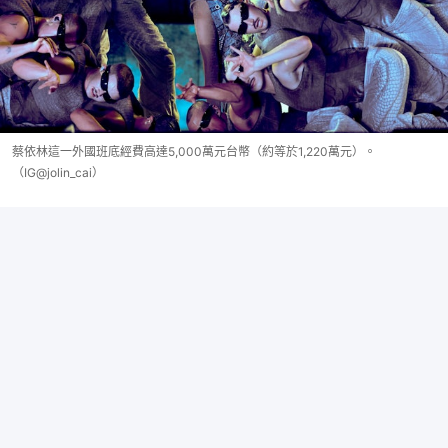
蔡依林這一外國班底經費高達5,000萬元台幣（約等於1,220萬元）。
（IG@jolin_cai）