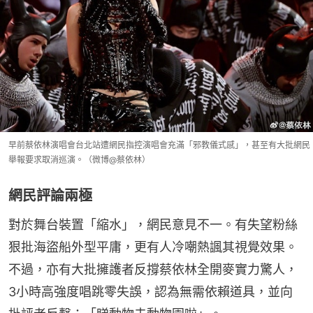
早前蔡依林演唱會台北站遭網民指控演唱會充滿「邪教儀式感」，甚至有大批網民
舉報要求取消巡演。（微博@蔡依林）
網民評論兩極
對於舞台裝置「縮水」，網民意見不一。有失望粉絲
狠批海盜船外型平庸，更有人冷嘲熱諷其視覺效果。
不過，亦有大批擁護者反撐蔡依林全開麥實力驚人，
3小時高強度唱跳零失誤，認為無需依賴道具，並向