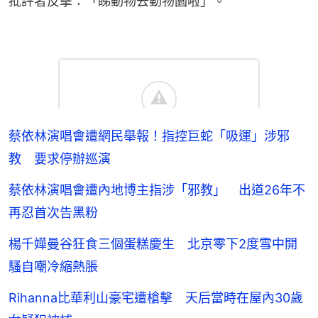
批評者反擊：「睇動物去動物園啦」。
蔡依林演唱會遭網民舉報！指控巨蛇「吸運」涉邪
教 要求停辦巡演
蔡依林演唱會遭內地博主指涉「邪教」 出道26年不
再忍首次告黑粉
楊千嬅曼谷狂食三個蛋糕慶生 北京零下2度雪中開
騷自嘲冷縮熱脹
Rihanna比華利山豪宅遭槍擊 天后當時在屋內30歲