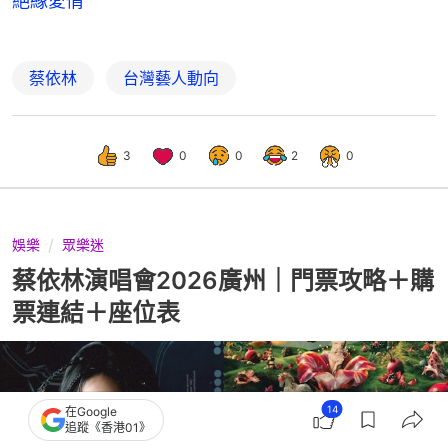
絕緣愛情
蔡依林
台灣藝人動向
3
0
0
2
0
娛樂
眾樂迷
蔡依林演唱會2026廣州｜門票攻略＋購
票連結＋座位表
14
在Google
追蹤《香港01》