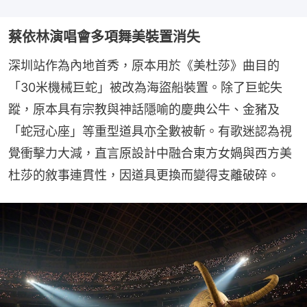
蔡依林演唱會多項舞美裝置消失
深圳站作為內地首秀，原本用於《美杜莎》曲目的
「30米機械巨蛇」被改為海盜船裝置。除了巨蛇失
蹤，原本具有宗教與神話隱喻的慶典公牛、金豬及
「蛇冠心座」等重型道具亦全數被斬。有歌迷認為視
覺衝擊力大減，直言原設計中融合東方女媧與西方美
杜莎的敘事連貫性，因道具更換而變得支離破碎。