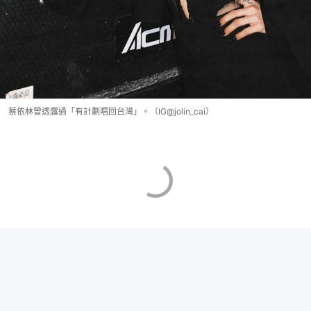
蔡依林曾透露過「有計劃唱回台灣」。（IG@jolin_cai）