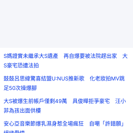
S媽證實未繼承大S遺產 再自爆要被法院趕出家 大
S豪宅恐遭法拍
鼓鼓呂思緯驚喜結盟U:NUS推新歌 化老妝拍MV跳
足50次操爆腳
大S被爆生前帳戶僅剩49萬 具俊曄拒爭豪宅 汪小
菲為孩出面供樓
安心亞音樂節爆乳濕身惹全場瘋狂 自嘲「許錯願」