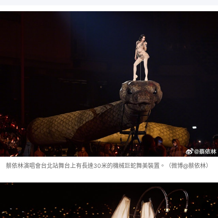
蔡依林演唱會台北站舞台上有長達30米的機械巨蛇舞美裝置。（微博@蔡依林）