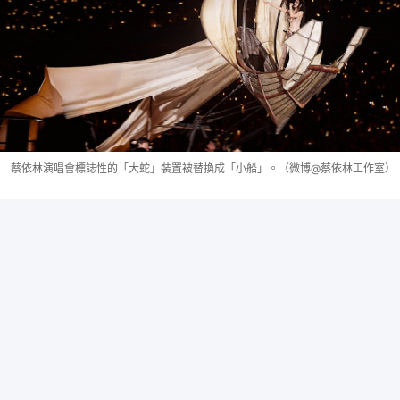
蔡依林演唱會標誌性的「大蛇」裝置被替換成「小船」。（微博@蔡依林工作室）