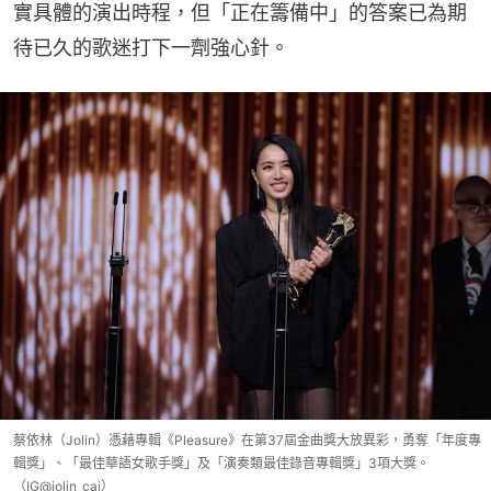
實具體的演出時程，但「正在籌備中」的答案已為期
待已久的歌迷打下一劑強心針。
蔡依林（Jolin）憑藉專輯《Pleasure》在第37屆金曲獎大放異彩，勇奪「年度專
輯獎」、「最佳華語女歌手獎」及「演奏類最佳錄音專輯獎」3項大獎。
（IG@jolin_cai）