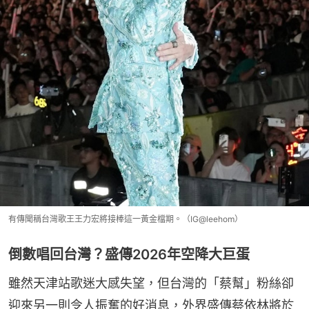
有傳聞稱台灣歌王王力宏將接棒這一黃金檔期。（IG@leehom）
倒數唱回台灣？盛傳2026年空降大巨蛋
雖然天津站歌迷大感失望，但台灣的「蔡幫」粉絲卻
迎來另一則令人振奮的好消息，外界盛傳蔡依林將於