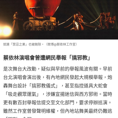
就連「禁忌之果」也被刪除。（微博@蔡依林工作室）
蔡依林演唱會曾遭網民舉報「搞邪教」
是次舞台大改動，疑似與早前的舉報風波有關。早前
台北演唱會演出後，有內地網民發起大規模舉報，炮
轟舞台設計「搞邪教儀式」，甚至指控道具大蛇會
「吸走觀眾運氣」，涉嫌宣揚迷信與西方邪術。當時
更有數百封舉報信提交至文化部門，要求停辦巡演。
雖然工作室曾發聲明維權，但內地站舞美最終仍難逃