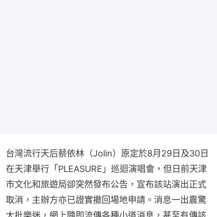
台灣流行天后蔡依林（Jolin）原定於8月29日及30日
在天津舉行「PLEASURE」巡迴演唱會，但日前天津
市文化和旅遊局卻突然發布公告，宣布該站演出正式
取消，主辦方亦已證實撤回場地申請。消息一出震驚
大批樂迷，網上隨即流傳各種小道消息，甚至有傳該