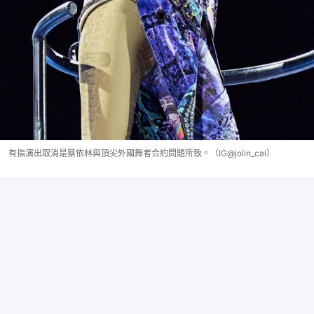
有指演出取消是蔡依林與頂尖外國舞者合約問題所致。（IG@jolin_cai）