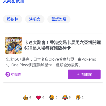
女疑犯被捕
蔡依林
演唱會
華語樂壇
6
0
0
6
2