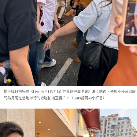
楊千嬅日前完成《Live MY LIVE 1.0 世界巡迴演唱會》湛江站後，便馬不停蹄到廈
門為月尾在當地舉行的歌唱拍攝宣傳片。（Suki舒哥@小紅書）