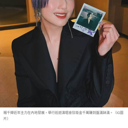
楊千嬅近年主力在內地發展，舉行巡迴演唱會狂吸金千萬賺到盤滿缽滿。（IG圖
片）