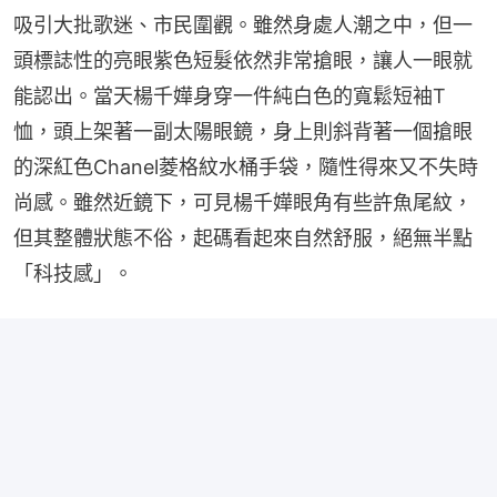
吸引大批歌迷、市民圍觀。雖然身處人潮之中，但一
頭標誌性的亮眼紫色短髮依然非常搶眼，讓人一眼就
能認出。當天楊千嬅身穿一件純白色的寬鬆短袖T
恤，頭上架著一副太陽眼鏡，身上則斜背著一個搶眼
的深紅色Chanel菱格紋水桶手袋，隨性得來又不失時
尚感。雖然近鏡下，可見楊千嬅眼角有些許魚尾紋，
但其整體狀態不俗，起碼看起來自然舒服，絕無半點
「科技感」。