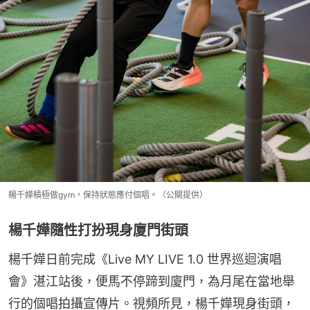
楊千嬅積極做gym，保持狀態應付個唱。（公關提供）
楊千嬅隨性打扮現身廈門街頭
楊千嬅日前完成《Live MY LIVE 1.0 世界巡迴演唱
會》湛江站後，便馬不停蹄到廈門，為月尾在當地舉
行的個唱拍攝宣傳片。視頻所見，楊千嬅現身街頭，