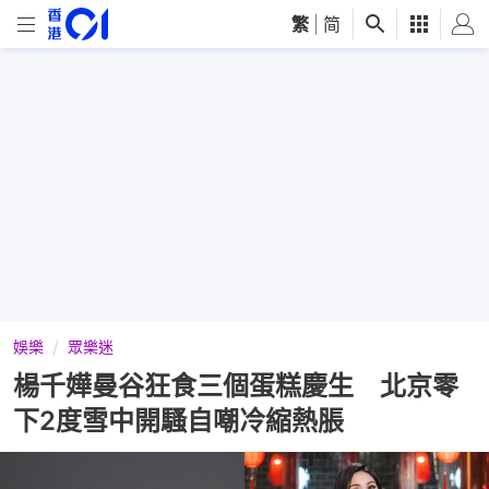
繁
|
简
娛樂
眾樂迷
楊千嬅曼谷狂食三個蛋糕慶生 北京零
下2度雪中開騷自嘲冷縮熱脹