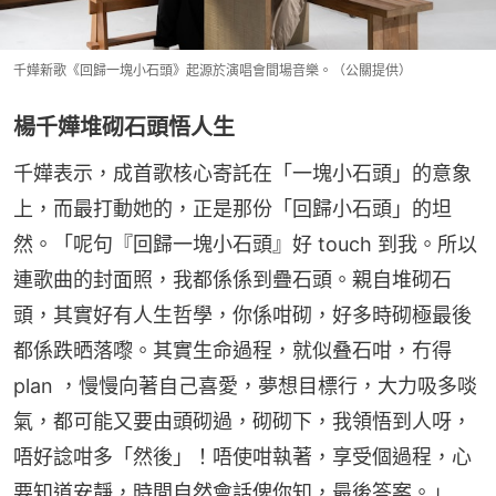
千嬅新歌《回歸一塊小石頭》起源於演唱會間場音樂。（公關提供）
楊千嬅堆砌石頭悟人生
千嬅表示，成首歌核心寄託在「一塊小石頭」的意象
上，而最打動她的，正是那份「回歸小石頭」的坦
然。「呢句『回歸一塊小石頭』好 touch 到我。所以
連歌曲的封面照，我都係係到疊石頭。親自堆砌石
頭，其實好有人生哲學，你係咁砌，好多時砌極最後
都係跌晒落嚟。其實生命過程，就似叠石咁，冇得
plan ，慢慢向著自己喜愛，夢想目標行，大力吸多啖
氣，都可能又要由頭砌過，砌砌下，我領悟到人呀，
唔好諗咁多「然後」！唔使咁執著，享受個過程，心
要知道安靜，時間自然會話俾你知，最後答案。」