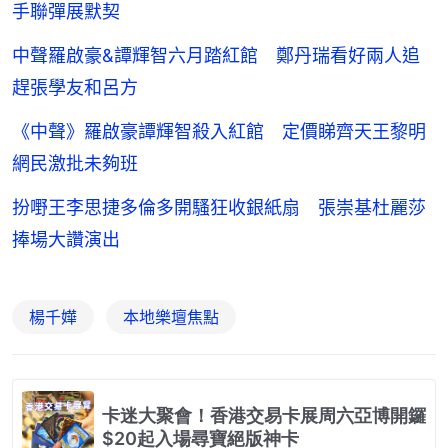
手聯彈展默契
中聲羅啟豪&譚輝智六月踏紅館 鄭丹瑞看好兩人追
趕張學友和呂方
《中聲》羅啟豪譚輝智殺入紅館 定價睇齊天王黎明
網民激批未夠班
扮嘢王李思捷多倫多開騷狂收銀紙扇 張崇基杜麗莎
捧場大讚演出
楊千嬅
本地樂壇焦點