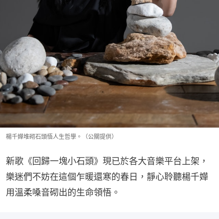
楊千嬅堆砌石頭悟人生哲學。（公關提供）
新歌《回歸一塊小石頭》現已於各大音樂平台上架，
樂迷們不妨在這個乍暖還寒的春日，靜心聆聽楊千嬅
用溫柔嗓音砌出的生命領悟。