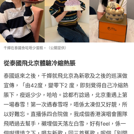
千嬅在泰國食咗唔少蛋糕。（公關提供）
從泰國飛北京體驗冷縮熱脹
泰國返來之後，千嬅就飛北京為新歌及之後的巡演做
宣傳，「由42度，變零下2 度，即刻覺得自己冷縮熱
脹下，瘦返少少，哈哈。諗都冇諗過，北京重遇上第
一場春雪！第一次遇春雪呀，唔係太凍但又好靚，所
以好難忘。直播係四合院做，我成個香港演唱會團隊
飛晒過去幫手，襯埋個天落左白雪，好有feel，係一
個咁環境之下，唱左新歌，同三首舊歌，呢個「別開