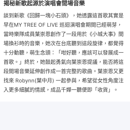
揭秘新歌起源於演唱會間場音樂
談到新歌《回歸一塊小石頭》，她透露這首歌其實是
早在MY TREE OF LIVE 巡迴演唱會期間已經萌芽，
當時樂隊成員葉崇恩創作了一段用於《小城大事》間
場換衫時的音樂，她次在台底聽到這段旋律，都覺得
十分動聽，萌生念頭：「咁好聽，應該可以發展成一
首歌。」終於，她鼓起勇氣向葉崇恩提議，能否將這
段間場音樂延伸創作成一首完整的歌曲。葉崇恩又更
找來 Robynn(葉中月) 一起參與，希望從女性角度注
入更多細膩的情感，成品千嬅一聽便即「收貨」。