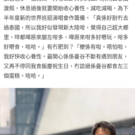
渡假，休息過後就要開始收心養性，減吃減喝，為下
半年度新的世界巡迴演唱會作籌備。「真係好耐冇去
過泰國，所以我好似發現新大陸咁，覺得自己超大鄉
里，咩都嘩原來變左咁多，嘩原來咁多好嘢玩，咁多
好嘢食，哈哈。」有冇肥到？「梗係有啦。唔怕啦，
我好快收心養性。最開心係係曼谷不斷有遇到朋友，
又再不停同我食飯慶祝生日，冇諗過係曼谷都食左三
個蛋糕。哈哈。」