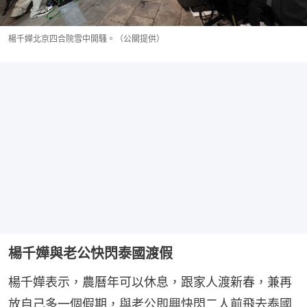
楊千嬅北京四合院雪中開騷。（公關提供）
楊千嬅與老公快閃泰國渡假
楊千嬅表示，農曆年可以休息，跟家人渡新春，兼再
放自己多一個假期，與老公即興快閃二人前飛去泰國