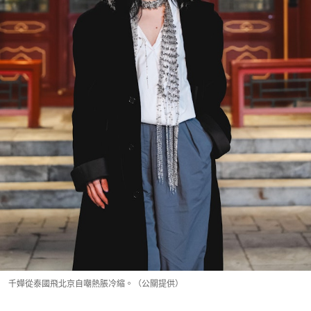
千嬅從泰國飛北京自嘲熱脹冷縮。（公關提供）