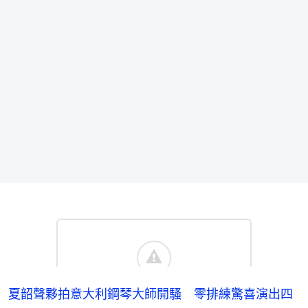
夏韶聲夥拍意大利鋼琴大師開騷 零排練驚喜演出四