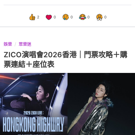
2
0
0
0
0
娛樂
眾樂迷
ZICO演唱會2026香港｜門票攻略＋購
票連結＋座位表