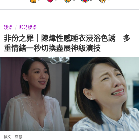
娛樂
即時娛樂
非份之罪｜陳煒性感睡衣浸浴色誘 多
重情緒一秒切換盡展神級演技
撰文：
亞瑟