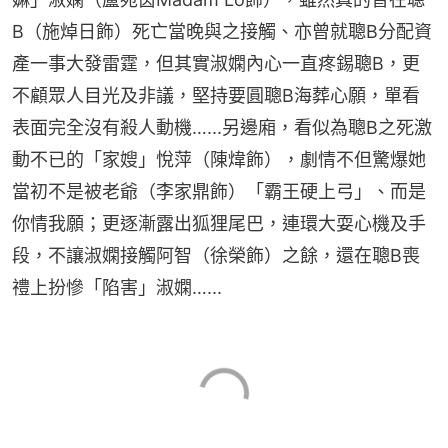
B（施焯日飾）死亡當晚與之接觸、亦曾就聰B分配資
產一事大發雷霆，但其實淑嫻內心一直疼錫聰B，更
不顧眾人目光及非議，堅持要圓聰B海葬心願，單看
表面完全沒有殺人動機…...另邊廂，看似為聰B之死激
動不已的「家嫂」悅萍（陳煒飾），劇情不但驚爆她
當初不是被老爺（李家鼎飾）「霸王硬上弓」、而是
你情我願；更逐漸露出狐狸尾巴，連環大耍心機及手
段，不讓淑嫻接觸阿智（徐榮飾）之餘，還在聰B喪
禮上扮慘「陷害」淑嫻…...