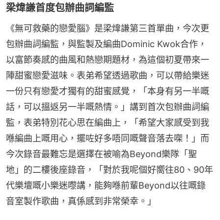
梁煒謙首度包辦曲詞編監
《無可救藥的戀愛腦》是梁煒謙第三首單曲，今次更
包辦曲詞編監，與監製及編曲Dominic Kwok合作，
以富節奏感的曲風和熱戀期題材，為這個初夏帶來一
陣甜蜜戀愛滋味。表弟希望透過歌曲，可以帶給樂迷
一份只有戀愛才獨有的甜蜜感覺，「本身有另一半嘅
話，可以搵返另一半嘅熱情。」講到首次包辦曲詞編
監，表弟特別花心思在編曲上，「希望大家感受到我
喺編曲上嘅用心，擺咗好多唔同嘅聲音落去㗎！」而
今次錄音最難忘是選擇在被喻為Beyond樂隊「聖
地」的二樓後座錄音，「對於我呢個好嚮往80、90年
代樂壇嘅小樂迷嚟講，能夠喺前輩Beyond以往嘅錄
音室製作歌曲，真係感到非常榮幸。」