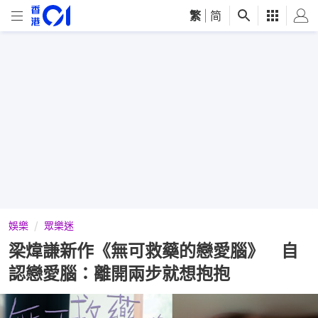
繁
|
简
娛樂
眾樂迷
梁煒謙新作《無可救藥的戀愛腦》 自
認戀愛腦：離開兩步就想抱抱