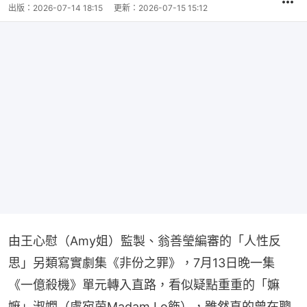
出版：
2026-07-14 18:15
更新：
2026-07-15 15:12
由王心慰（Amy姐）監製、翁善瑩編審的「人性反
思」另類寫實劇集《非份之罪》，7月13日晚一集
《一億殺機》單元轉入直路，看似疑點重重的「嫲
嫲」淑嫻（盧宛茵Madam Lo飾），雖然真的曾在聰