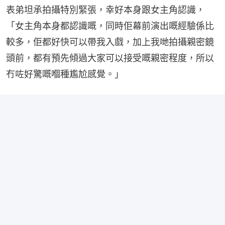
表弟坦承拍攝特別緊張，幸好本身跟女主角認識，
「女主角本身都認識嘅，同時佢幕前演出嘅經驗係比
較多，佢都好快可以帶我入戲，加上我哋拍攝親密鏡
頭前，都有預先傾過大家可以接受嘅親密程度，所以
冇咗好驚嘅嗰種尷尬感覺。」