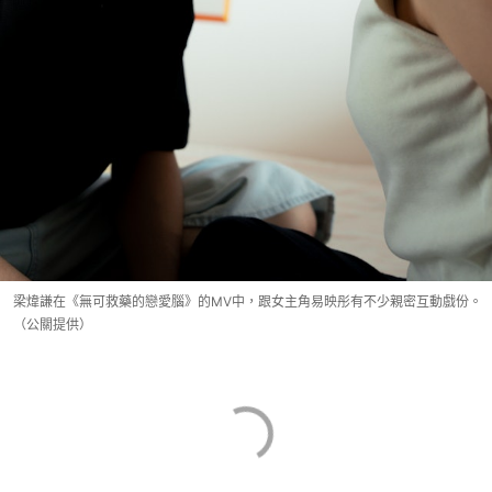
梁煒謙在《無可救藥的戀愛腦》的MV中，跟女主角易映彤有不少親密互動戲份。
（公關提供）