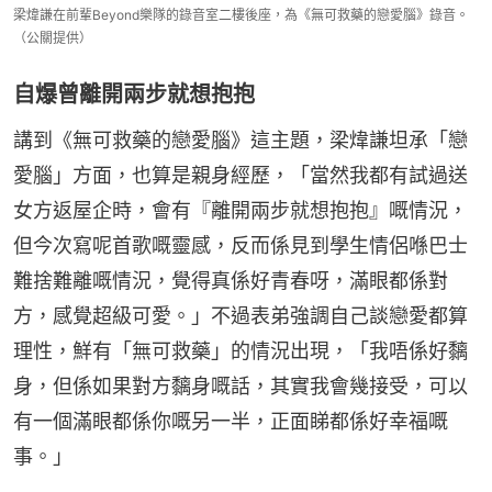
梁煒謙在前輩Beyond樂隊的錄音室二樓後座，為《無可救藥的戀愛腦》錄音。
（公關提供）
自爆曾離開兩步就想抱抱
講到《無可救藥的戀愛腦》這主題，梁煒謙坦承「戀
愛腦」方面，也算是親身經歷，「當然我都有試過送
女方返屋企時，會有『離開兩步就想抱抱』嘅情況，
但今次寫呢首歌嘅靈感，反而係見到學生情侶喺巴士
難捨難離嘅情況，覺得真係好青春呀，滿眼都係對
方，感覺超級可愛。」不過表弟強調自己談戀愛都算
理性，鮮有「無可救藥」的情況出現，「我唔係好黐
身，但係如果對方黐身嘅話，其實我會幾接受，可以
有一個滿眼都係你嘅另一半，正面睇都係好幸福嘅
事。」