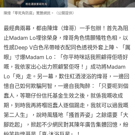
陳煒「零死角防腐」驚艷網民。（公關提供）
最經典兩幕，都由陳煒（煒哥）一手包辦！首先為阻
止Madam Lo埋徐榮身，煒哥角色情願犧牲色相，以
性感Deep V白色吊帶睡衣配同色透視外套上陣、「厲
眼」寸爆Madam Lo：「你平時咪話我照顧得佢唔好
嘅，我依家出心出力照顧緊佢呀！」成功將Madam 
Lo「兇」走。另一幕，歎住紅酒浸浴的煒哥，一邊回
憶自己如何欺騙阿智，一邊自我陶醉：「只要呃到個
蠢人，等聰仔份信托基金生效之後，就係我嘅收成
期，到時我再將嗰班蠢人逐個踢走，我就可以過我嘅
第二人生」，說時風騷地「搔首弄姿」之餘還要「大
腳趷起」，掀起不少網民對其陳年廣告集體回憶，紛
紛笑指煒哥是「真‧沐浴巨星」！