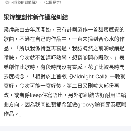
《無可救藥的戀愛腦》。（公關提供）
梁煒謙創作新作過程糾結
梁煒謙由去年底開始，已有計劃製作一首甜蜜感覺的
歌曲，不過在自己的作品中，一直未搵到合心水的作
品，「所以我係特登再寫過，我諗既然之前啲歌講過
曖昧，今次就不如講吓熱戀，想寫啲開心嘅歌。」表
弟創作此歌時，有段時間沒有靈感，花了比較長時間
去度概念，「相對於上首歌《Midnight Call》一晚就
寫好，今次可能一寫好後，第二日又刪咗大部份再
改，或者係keep住寫唔出，另外亦糾結咗好耐用咩編
曲方向，因為我同監製都希望做groovy啲有節奏感嘅
作品。」