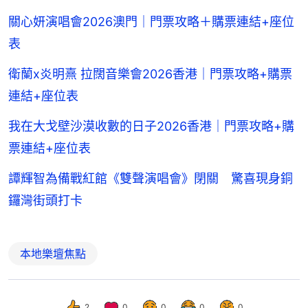
關心妍演唱會2026澳門｜門票攻略＋購票連結+座位
表
衛蘭x炎明熹 拉闊音樂會2026香港｜門票攻略+購票
連結+座位表
我在大戈壁沙漠收數的日子2026香港｜門票攻略+購
票連結+座位表
譚輝智為備戰紅館《雙聲演唱會》閉關 驚喜現身銅
鑼灣街頭打卡
本地樂壇焦點
2
0
0
0
0