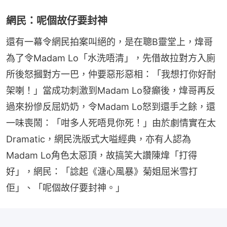
網民：呢個故仔要封神
還有一幕令網民拍案叫絕的，是在聰B靈堂上，煒哥
為了令Madam Lo「水洗唔清」，先借故拉對方入廁
所後怒摑對方一巴，仲要惡形惡相：「我想打你好耐
架喇！」當成功刺激到Madam Lo發癲後，煒哥再反
過來扮慘反屈奶奶，令Madam Lo怒到還手之餘，還
一味喪鬧：「咁多人死唔見你死！」由於劇情實在太
Dramatic，網民洗版式大嗌經典，亦有人認為
Madam Lo角色太惡頂，故搞笑大讚陳煒「打得
好」，網民：「諗起《溏心風暴》菊姐屈米雪打
佢」、「呢個故仔要封神。」