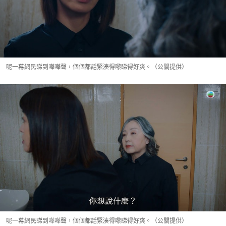
呢一幕網民睇到嘩嘩聲，個個都話緊湊得嚟睇得好爽。（公關提供）
呢一幕網民睇到嘩嘩聲，個個都話緊湊得嚟睇得好爽。（公關提供）