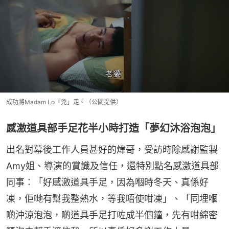
成功將Madam Lo「兇」走。（公關提供）
感激道具部手足花半小時打造「夢幻沐浴泡泡」
出名對幕後工作人員甚好的煒哥，受訪時除感謝監製
Amy姐、導演的賞識及信任，還特別點名感激道具部
同事：「好感激道具手足，因為嗰時冬天、真係好
凍，佢哋有幫我整熱水，等我唔使咁凍」、「同埋嗰
啲沖涼泡泡，啲道具手足打咗成半個鐘，先有咁綿密