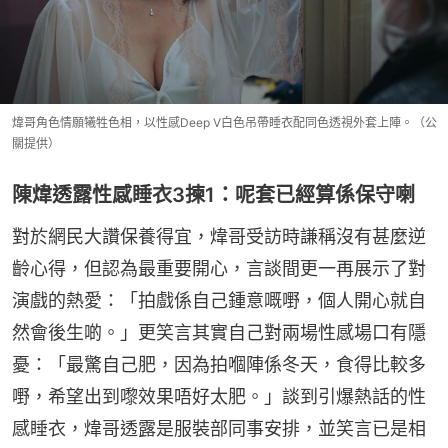
煒哥角色情願犧牲色相，以性感Deep V白色吊帶睡衣配同色透視外套上陣。（公
關提供）
陳煒透露性感睡衣3揀1：呢套已經算係保守喇
對於網民大讚保養得宜，煒哥受訪時謙稱沒有甚麼逆
齡心得，但認為最重要開心，言談間更一再展示了對
演戲的熱愛：「拍戲係自己鍾意嘅嘢，個人開心就自
然會後生啲。」更笑言其實自己對兩場性感場口有隱
憂：「最驚自己肥，因為拍嗰陣係冬天，食得比較多
嘢，希望出到嚟效果唔好太肥。」談到引爆熱話的性
感睡衣，煒哥透露是服裝部同事安排，並笑言已是相