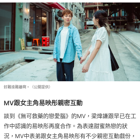
好難捨難離啊。（公關提供）
MV跟女主角易映彤親密互動
談到《無可救藥的戀愛腦》的MV，梁煒謙跟早已在工
作中認識的易映彤再度合作。為表達甜蜜熱戀的狀
況，MV中表弟跟女主角易映彤有不少親密互動戲份，