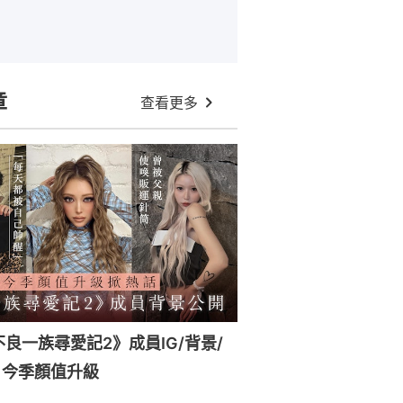
章
查看更多
x《不良一族尋愛記2》成員IG/背景/
！今季顏值升級