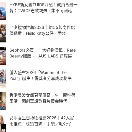
HYBE新女團TUIDE介紹！成員背景一
覽：TWICE志效親妹、集不同國籍
七夕禮物推薦2026｜$155起向伴侶
傳遞愛：Hello Kitty公仔、手袋
Sephora必買｜十大好物清單：Rare
Beauty胭脂、HAUS LABS 遮瑕掃
儷人盛會2026「Women of the
Year」誕生！得獎者分享成功秘訣
香港曼波女郎葛蘭傳奇一生：闖進荷
里活 開創華語歌舞片黃金時代
女朋友生日禮物推薦2026｜42大實
用推薦：珠寶首飾／手袋／毛公仔