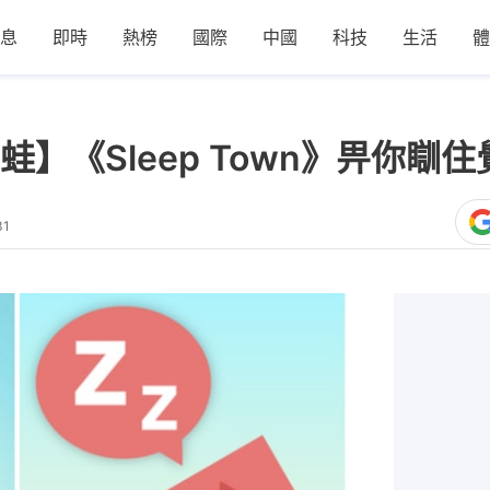
息
即時
熱榜
國際
中國
科技
生活
體
】《Sleep Town》畀你瞓住
31