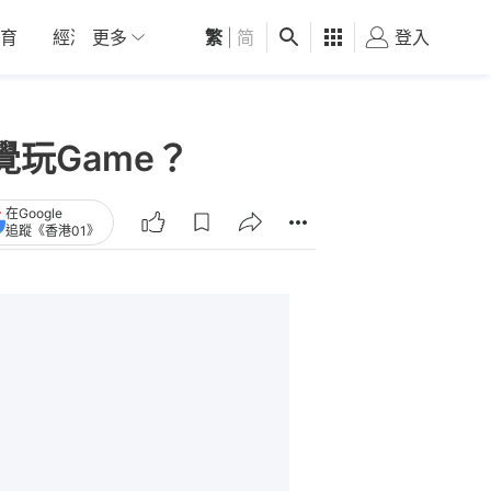
育
經濟
更多
01深圳
繁
觀點
|
简
健康
好食玩飛
登入
女
覺玩Game？
在Google
追蹤《香港01》