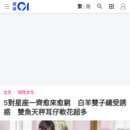
繁
|
简
女生
知性女生
5對星座一齊愈來愈窮 白羊雙子總受誘
惑 雙魚天秤耳仔軟花超多