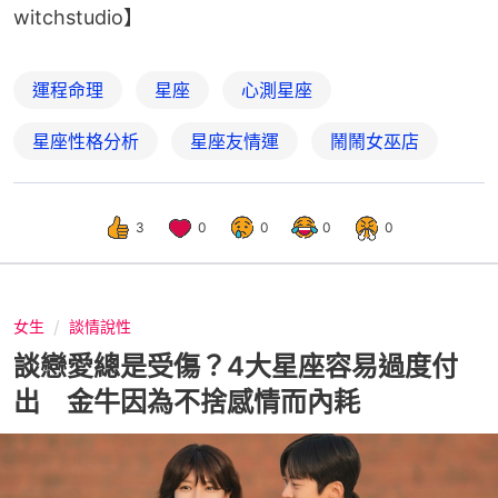
witchstudio】
運程命理
星座
心測星座
星座性格分析
星座友情運
鬧鬧女巫店
3
0
0
0
0
女生
談情說性
談戀愛總是受傷？4大星座容易過度付
出 金牛因為不捨感情而內耗