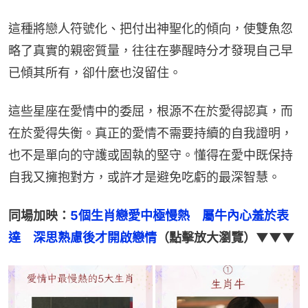
這種將戀人符號化、把付出神聖化的傾向，使雙魚忽
略了真實的親密質量，往往在夢醒時分才發現自己早
已傾其所有，卻什麼也沒留住。
這些星座在愛情中的委屈，根源不在於愛得認真，而
在於愛得失衡。真正的愛情不需要持續的自我證明，
也不是單向的守護或固執的堅守。懂得在愛中既保持
自我又擁抱對方，或許才是避免吃虧的最深智慧。
同場加映：
5個生肖戀愛中極慢熱　屬牛內心羞於表
達　深思熟慮後才開啟戀情
（點擊放大瀏覽）▼▼▼