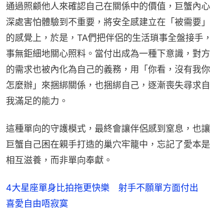
通過照顧他人來確認自己在關係中的價值，巨蟹內心
深處害怕體驗到不重要，將安全感建立在「被需要」
的感覺上，於是，TA們把伴侶的生活瑣事全盤接手，
事無鉅細地關心照料。當付出成為一種下意識，對方
的需求也被內化為自己的義務，用「你看，沒有我你
怎麼辦」來捆綁關係，也捆綁自己，逐漸喪失尋求自
我滿足的能力。
這種單向的守護模式，最終會讓伴侶感到窒息，也讓
巨蟹自己困在親手打造的巢穴牢籠中，忘記了愛本是
相互滋養，而非單向奉獻。
4大星座單身比拍拖更快樂 射手不願單方面付出
喜愛自由唔寂寞