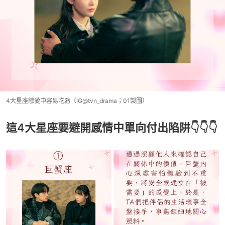
4大星座戀愛中容易吃虧（IG@tvn_drama；01製圖）
這4大星座要避開感情中單向付出陷阱👇👇👇