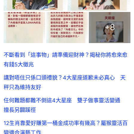
+
8
不斷看到「這事物」請準備迎財神？揭秘你將愈來愈
有錢5大徵兆
講對唔住只係口頭禮貌？4大星座道歉未必真心 天
秤只為維持友好
任何難題都難不倒這4大星座 雙子做事靈活變通
擅長另闢蹊徑
12生肖靠愛好賺第一桶金成功率有幾高？屬猴靈活百
變適合演藝工作