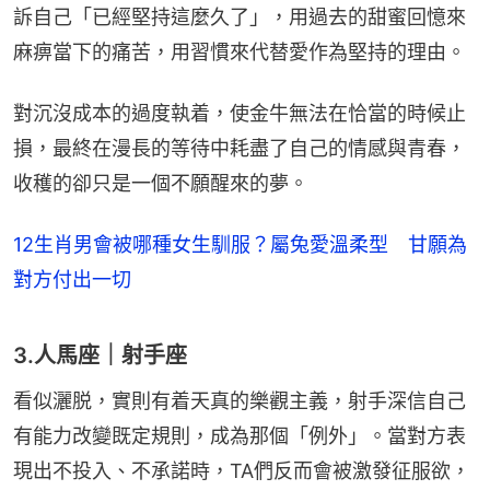
訴自己「已經堅持這麼久了」，用過去的甜蜜回憶來
麻痹當下的痛苦，用習慣來代替愛作為堅持的理由。
對沉沒成本的過度執着，使金牛無法在恰當的時候止
損，最終在漫長的等待中耗盡了自己的情感與青春，
收穫的卻只是一個不願醒來的夢。
12生肖男會被哪種女生馴服？屬兔愛溫柔型 甘願為
對方付出一切
3.人馬座｜射手座
看似灑脱，實則有着天真的樂觀主義，射手深信自己
有能力改變既定規則，成為那個「例外」。當對方表
現出不投入、不承諾時，TA們反而會被激發征服欲，