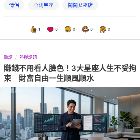
情侶
心測星座
鬧鬧女巫店
1
0
0
0
0
熱話
熱爆話題
賺錢不用看人臉色！3大星座人生不受拘
束 財富自由一生順風順水