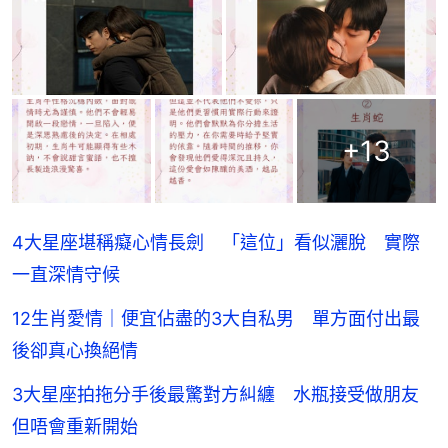
+
13
4大星座堪稱癡心情長劍 「這位」看似灑脫 實際
一直深情守候
12生肖愛情｜便宜佔盡的3大自私男 單方面付出最
後卻真心換絕情
3大星座拍拖分手後最驚對方糾纏 水瓶接受做朋友
但唔會重新開始