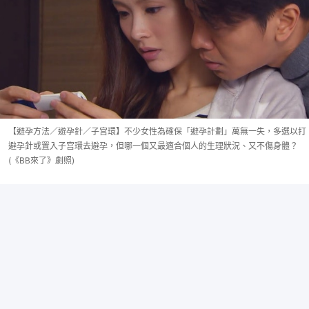
【避孕方法／避孕針／子宫環】不少女性為確保「避孕計劃」萬無一失，多選以打
避孕針或置入子宫環去避孕，但哪一個又最適合個人的生理狀況、又不傷身體？
(《BB來了》劇照)