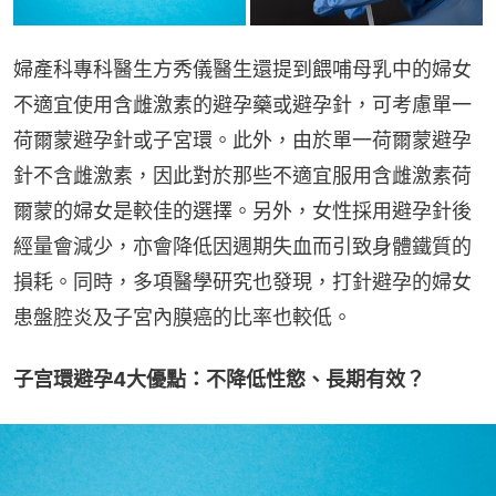
婦產科專科醫生方秀儀醫生還提到餵哺母乳中的婦女
不適宜使用含雌激素的避孕藥或避孕針，可考慮單一
荷爾蒙避孕針或子宮環。此外，由於單一荷爾蒙避孕
針不含雌激素，因此對於那些不適宜服用含雌激素荷
爾蒙的婦女是較佳的選擇。另外，女性採用避孕針後
經量會減少，亦會降低因週期失血而引致身體鐵質的
損耗。同時，多項醫學研究也發現，打針避孕的婦女
患盤腔炎及子宮內膜癌的比率也較低。
子宫環避孕4大優點：不降低性慾、長期有效？