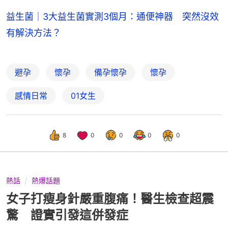
益生菌｜3大益生菌實測3個月：通便神器 突然沒效
有解決方法？
避孕
懷孕
備孕懷孕
懷孕
感情日常
01女生
8
0
0
0
0
熱話
熱爆話題
女子打瘦身針嚴重腹痛！醫生檢查超震
驚 證實引發這併發症