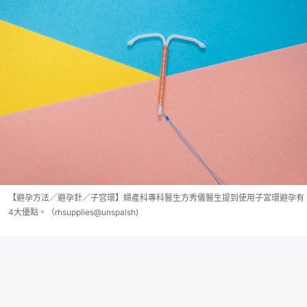
【避孕方法／避孕針／子宫環】婦產科專科醫生方秀儀醫生提到使用子宮環避孕有
4大優點。（rhsupplies@unspalsh)