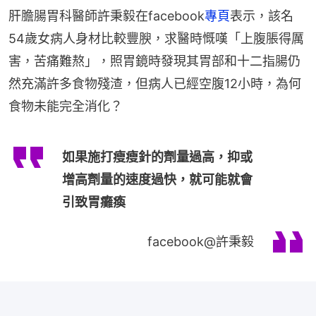
肝膽腸胃科醫師許秉毅在facebook
專頁
表示，該名
54歲女病人身材比較豐腴，求醫時慨嘆「上腹脹得厲
害，苦痛難熬」，照胃鏡時發現其胃部和十二指腸仍
然充滿許多食物殘渣，但病人已經空腹12小時，為何
食物未能完全消化？
如果施打瘦瘦針的劑量過高，抑或
增高劑量的速度過快，就可能就會
引致胃癱瘓
facebook@許秉毅