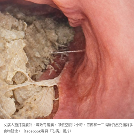
女病人施打瘦瘦針，導致胃癱瘓，即使空腹12小時，胃部和十二指腸仍然充滿許多
食物殘渣。（facebook專頁「吃病」圖片）