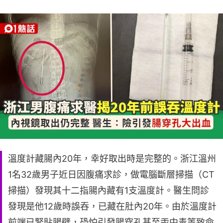
溫度計藏腸內20年，幸好取出時是完整的。浙江溫州
1名32歲男子近日因腹痛求診，做電腦斷層掃描（CT
掃描）發現其十二指腸內藏有1支溫度計。醫生問診
發現是他12歲時誤吞，已藏在肚內20年。由於溫度計
前端已緊貼腸壁，恐怕引發腸穿孔甚至汞中毒等致命