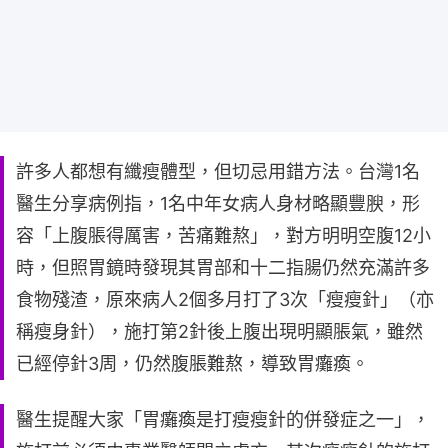
許多人都想有纖瘦體型，但切忌用錯方法。台灣1名
醫生分享病例指，1名中年女病人身材略顯豐腴，形
容「上腹脹得厲害，苦痛難熬」，對方明明空腹12小
時，但照胃鏡時發現其胃部和十二指腸仍然充滿許多
食物殘渣，原來病人2個多月打了3次「瘦瘦針」（亦
稱瘦身針），施打第2針後上腹出現明顯脹氣，雖然
已經停針3周，仍然腹脹難熬，導致胃癱瘓。
醫生提醒大家「胃癱瘓是打瘦瘦針的併發症之一」，