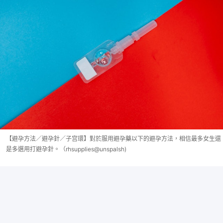
【避孕方法／避孕針／子宫環】對於服用避孕藥以下的避孕方法，相信最多女生還
是多選用打避孕針。（rhsupplies@unspalsh)