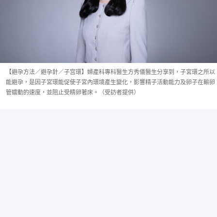
【避孕方法／避孕針／子宫環】婦產科專科醫生方秀儀醫生分享到，子宮環之所以
能避孕，是因子宮環能促使子宮內環境產生變化，影響精子活動能力及卵子在輸卵
管蠕動的速度，並阻止受精卵著床。（受訪者提供）