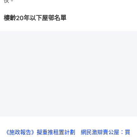
伙。
樓齡20年以下屋邨名單
《施政報告》擬重推租置計劃 網民激辯賣公屋：買