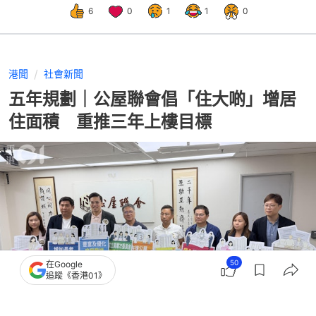
6
0
1
1
0
港聞
社會新聞
五年規劃｜公屋聯會倡「住大啲」增居
住面積 重推三年上樓目標
50
在Google
追蹤《香港01》