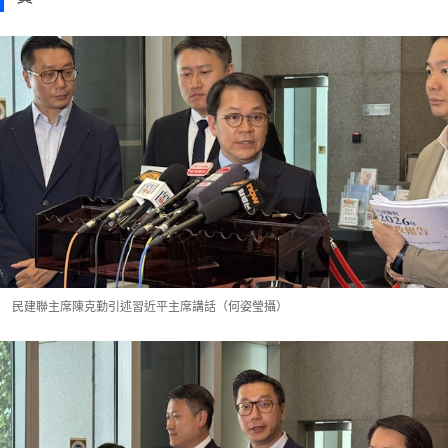
民建聯主席陳克勤引述習近平主席講話（何姿瑩攝）