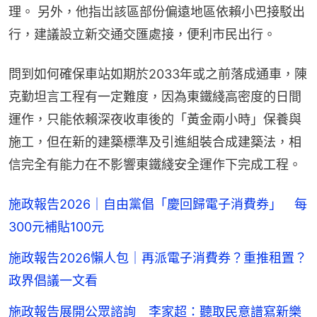
理。 另外，他指岀該區部份偏遠地區依賴小巴接駁出
行，建議設立新交通交匯處接，便利市民出行。
問到如何確保車站如期於2033年或之前落成通車，陳
克勤坦言工程有一定難度，因為東鐵綫高密度的日間
運作，只能依賴深夜收車後的「黃金兩小時」保養與
施工，但在新的建築標準及引進組裝合成建築法，相
信完全有能力在不影響東鐵綫安全運作下完成工程。
施政報告2026｜自由黨倡「慶回歸電子消費券」 每
300元補貼100元
施政報告2026懶人包｜再派電子消費券？重推租置？
政界倡議一文看
施政報告展開公眾諮詢 李家超：聽取民意譜寫新樂