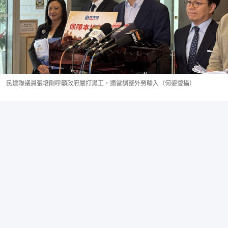
民建聯議員張培剛呼籲政府嚴打黑工，適當調整外勞輸入（何姿瑩攝）