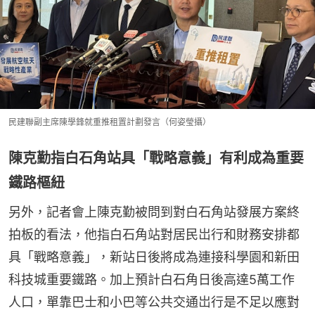
民建聯副主席陳學鋒就重推租置計劃發言（何姿瑩攝）
陳克勤指白石角站具「戰略意義」有利成為重要
鐵路樞紐
另外，記者會上陳克勤被問到對白石角站發展方案終
拍板的看法，他指白石角站對居民岀行和財務安排都
具「戰略意義」，新站日後將成為連接科學園和新田
科技城重要鐵路。加上預計白石角日後高達5萬工作
人口，單靠巴士和小巴等公共交通岀行是不足以應對