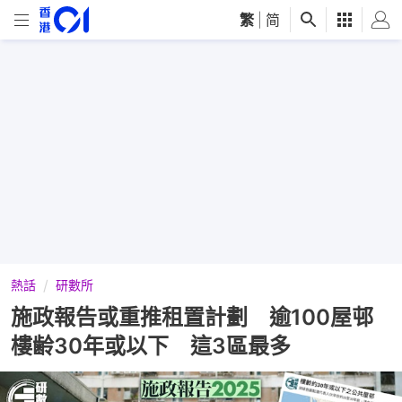
繁
|
简
熱話
研數所
施政報告或重推租置計劃 逾100屋邨
樓齢30年或以下 這3區最多