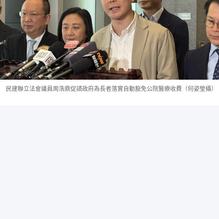
民建聯立法會議員周浩鼎促請政府為長者落實自動豁免公院醫療收費（何姿瑩攝）