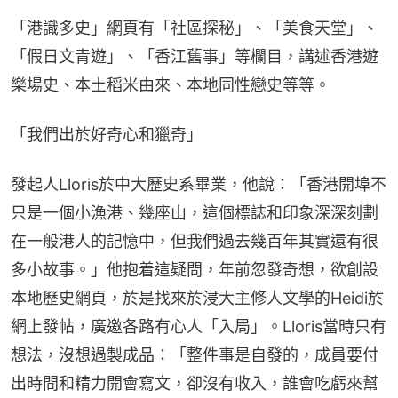
「港識多史」網頁有「社區探秘」、「美食天堂」、
「假日文青遊」、「香江舊事」等欄目，講述香港遊
樂場史、本土稻米由來、本地同性戀史等等。
「我們出於好奇心和獵奇」
發起人Lloris於中大歷史系畢業，他說：「香港開埠不
只是一個小漁港、幾座山，這個標誌和印象深深刻劃
在一般港人的記憶中，但我們過去幾百年其實還有很
多小故事。」他抱着這疑問，年前忽發奇想，欲創設
本地歷史網頁，於是找來於浸大主修人文學的Heidi於
網上發帖，廣邀各路有心人「入局」。Lloris當時只有
想法，沒想過製成品：「整件事是自發的，成員要付
出時間和精力開會寫文，卻沒有收入，誰會吃虧來幫