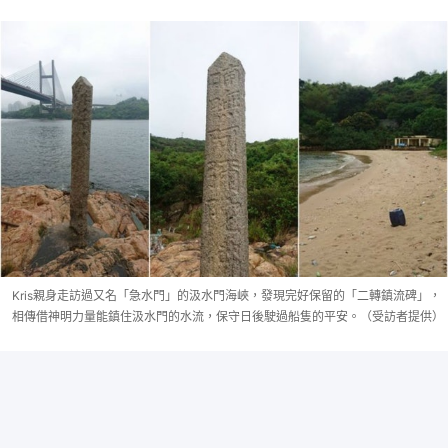
Kris親身走訪過又名「急水門」的汲水門海峽，發現完好保留的「二轉鎮流碑」，
相傳借神明力量能鎮住汲水門的水流，保守日後駛過船隻的平安。（受訪者提供）