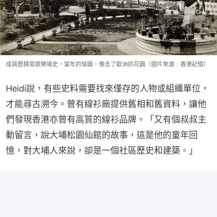
成員曾撰寫遊樂場史，當年的愉園，像去了歐洲的花園（圖片來源﹕香港記憶）
Heidi說，有些史料需要找來僅存的人物或組織單位，
才能尋古溯今。曾有線衫廠提供舊相和舊資料，讓他
們發現香港亦曾有高質的線衫品牌。「又有個叔叔主
動留言，說大埔松園仙館的故事，這是他的童年回
憶，對大埔人來說，卻是一個社區歷史和建築。」