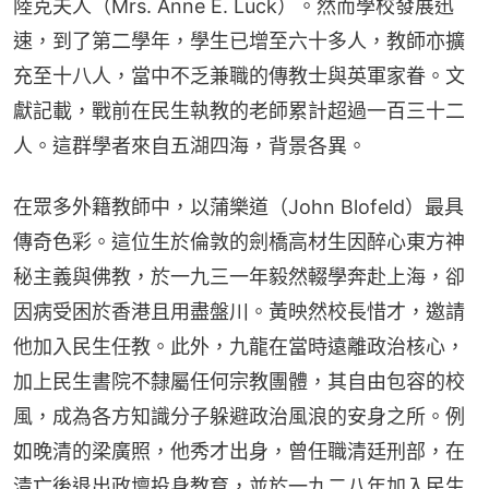
陸克夫人（Mrs. Anne E. Luck）。然而學校發展迅
速，到了第二學年，學生已增至六十多人，教師亦擴
充至十八人，當中不乏兼職的傳教士與英軍家眷。文
獻記載，戰前在民生執教的老師累計超過一百三十二
人。這群學者來自五湖四海，背景各異。
在眾多外籍教師中，以蒲樂道（John Blofeld）最具
傳奇色彩。這位生於倫敦的劍橋高材生因醉心東方神
秘主義與佛教，於一九三一年毅然輟學奔赴上海，卻
因病受困於香港且用盡盤川。黃映然校長惜才，邀請
他加入民生任教。此外，九龍在當時遠離政治核心，
加上民生書院不隸屬任何宗教團體，其自由包容的校
風，成為各方知識分子躲避政治風浪的安身之所。例
如晚清的梁廣照，他秀才出身，曾任職清廷刑部，在
清亡後退出政壇投身教育，並於一九二八年加入民生