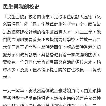
民生書院創校史
「民生書院」校名的由來，是取兩位創辦人區德（又
名區澤民）的「民」字與莫幹生的「生」字，兩位皆
是啟德濱建校計劃的推手兼出資人。一九二二年，他
們的共同朋友曹善允正式提議籌建學校，並於一九二
六年三月正式開學，歷時近四年。鑒於當時香港的知
識分子和教育發展，與基督教有着千絲萬縷的關係，
要物色一位具西化教育背景而又合適的領校人才，耗
時不少。及此，便不得不提書院的首任校長——黃映
然。
一九一零年，黃映然獲傳教士豪姑娘資助，由汕頭轉
至香港聖士提反書院深造。該校由何啟與曹善允等紳
商創辦，致力提供西式基督教寄宿教育。一九一二