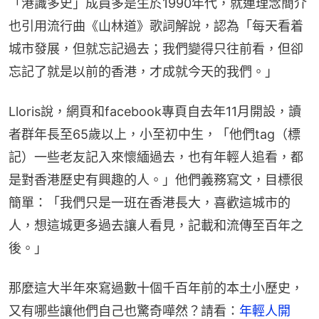
「港識多史」成員多是生於1990年代，就連理念簡介
也引用流行曲《山林道》歌詞解說，認為「每天看着
城市發展，但就忘記過去；我們變得只往前看，但卻
忘記了就是以前的香港，才成就今天的我們。」
Lloris說，網頁和facebook專頁自去年11月開設，讀
者群年長至65歲以上，小至初中生，「他們tag（標
記）一些老友記入來懷緬過去，也有年輕人追看，都
是對香港歷史有興趣的人。」他們義務寫文，目標很
簡單：「我們只是一班在香港長大，喜歡這城市的
人，想這城更多過去讓人看見，記載和流傳至百年之
後。」
那麼這大半年來寫過數十個千百年前的本土小歷史，
又有哪些讓他們自己也驚奇嘩然？請看：
年輕人開