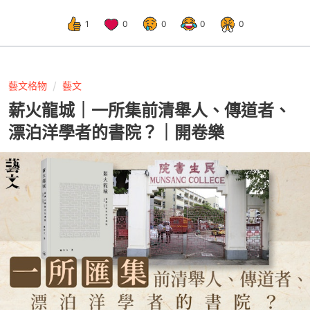
1
0
0
0
0
藝文格物
藝文
薪火龍城｜一所集前清舉人、傳道者、
漂泊洋學者的書院？｜開卷樂