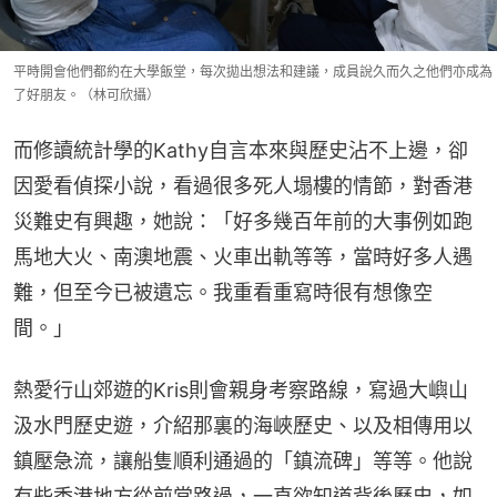
平時開會他們都約在大學飯堂，每次拋出想法和建議，成員說久而久之他們亦成為
了好朋友。（林可欣攝）
而修讀統計學的Kathy自言本來與歷史沾不上邊，卻
因愛看偵探小說，看過很多死人塌樓的情節，對香港
災難史有興趣，她說：「好多幾百年前的大事例如跑
馬地大火、南澳地震、火車出軌等等，當時好多人遇
難，但至今已被遺忘。我重看重寫時很有想像空
間。」
熱愛行山郊遊的Kris則會親身考察路線，寫過大嶼山
汲水門歷史遊，介紹那裏的海峽歷史、以及相傳用以
鎮壓急流，讓船隻順利通過的「鎮流碑」等等。他說
有些香港地方從前常路過，一直欲知道背後歷史，如