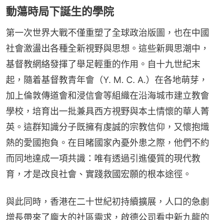
動蕩時局下誕生的學院
第一次世界大戰不僅重塑了全球政治版圖，也在中國
社會激盪出各種全新視野與思想。這些新興思潮中，
基督教網絡發揮了舉足輕重的作用。自十九世紀末
起，隨着基督教青年會（Y. M. C. A.）在各地萌芽，
加上倫敦傳道會和浸信會等組織在沿海城市建立教會
學校，培育出一批兼具西方視野與本土情懷的華人菁
英。這群知識分子既擁有虔誠的宗教信仰，又懷抱熾
熱的愛國抱負。在目睹國家內憂外患之際，他們不約
而同地達成一項共識：唯有透過引進優質的現代教
育，才是改良社會、實踐救國宏願的根本途徑。
與此同時，香港在二十世紀初持續擴展，人口的急劇
增長帶來了龐大的社區需求，啟德公司看中新九龍的