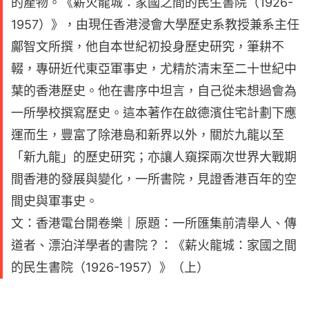
的產物。《薪火龍城：家國之間的民生書院（1926-
1957）》，由現任香港浸會大學歷史系教授兼系主任
鄺智文所撰，他自本世紀初投身歷史研究，筆耕不
輟，專研近代東亞軍事史，尤精於清末至二十世紀中
葉的香港歷史。他在書序中坦言，自己從未想過會為
一所學校撰寫歷史。這本著作在啟德濱住宅計劃下應
運而生，豐富了除港島和新界以外，關於九龍以至
「新九龍」的歷史研究；亦讓人窺探兩次世界大戰期
間香港的發展與變化，一所書院，見證香港百年的空
間史與軍事史。
文：香港電台開卷樂｜原題：一所匯集前清舉人、傳
道者、漂泊洋學者的書院？：《薪火龍城：家國之間
的民生書院（1926-1957）》（上）