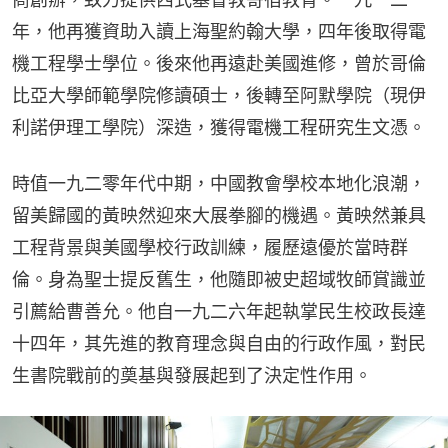
年，他再獲資助入讀上海聖約翰大學，四年後取得電
機工程學士學位。後來他再遠赴美國進修，曾於哥倫
比亞大學師範學院修讀碩士，後轉至阿默學院（現伊
利諾伊理工學院）深造，獲得電機工程研究生文憑。
時值一九二零年代中期，中國教會學校本地化浪潮，
留美歸國的黃映然迎來大展拳腳的機遇。黃映然兼具
工程背景與美國學校行政訓練，履歷遠優於當時群
倫。身為聖士提反舊生，他隨即被史超域牧師賞識並
引薦給曹善允。他自一九二六年起執掌民生校政長達
十四年，其先進的教育理念與自由的行政作風，對民
生書院戰前的奠基與發展起到了決定性作用。