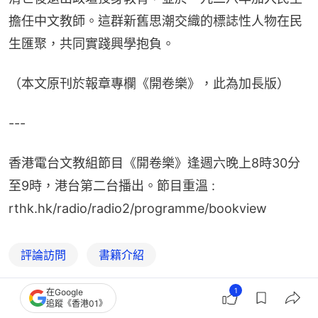
擔任中文教師。這群新舊思潮交織的標誌性人物在民
生匯聚，共同實踐興學抱負。
（本文原刊於報章專欄《開卷樂》，此為加長版）
---
香港電台文教組節目《開卷樂》逢週六晚上8時30分
至9時，港台第二台播出。節目重溫 : 
rthk.hk/radio/radio2/programme/bookview
評論訪問
書籍介紹
1
在Google
追蹤《香港01》
2
0
0
0
0