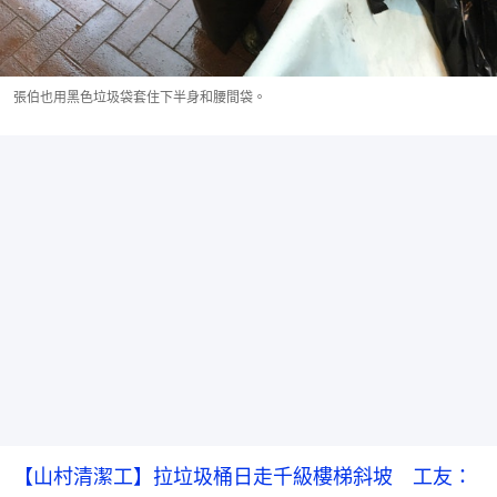
張伯也用黑色垃圾袋套住下半身和腰間袋。
【山村清潔工】拉垃圾桶日走千級樓梯斜坡 工友：