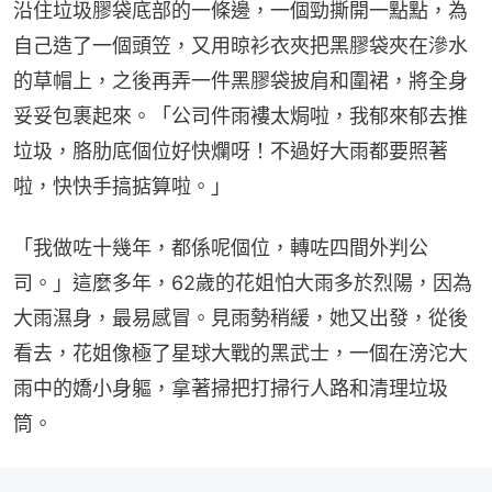
沿住垃圾膠袋底部的一條邊，一個勁撕開一點點，為
自己造了一個頭笠，又用晾衫衣夾把黑膠袋夾在滲水
的草帽上，之後再弄一件黑膠袋披肩和圍裙，將全身
妥妥包裹起來。「公司件雨褸太焗啦，我郁來郁去推
垃圾，胳肋底個位好快爛呀！不過好大雨都要照著
啦，快快手搞掂算啦。」
「我做咗十幾年，都係呢個位，轉咗四間外判公
司。」這麼多年，62歲的花姐怕大雨多於烈陽，因為
大雨濕身，最易感冒。見雨勢稍緩，她又出發，從後
看去，花姐像極了星球大戰的黑武士，一個在滂沱大
雨中的嬌小身軀，拿著掃把打掃行人路和清理垃圾
筒。