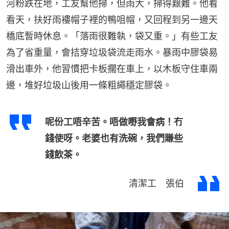
河粉跌在地，工友幫他掃，但雨大，掃得艱難。他看
看天，扶好雨褸帽子裡的鴨咀帽，又回程到另一邊天
橋底暫時休息。「落雨很難執，袋又重。」有些工友
為了省重量，會拮穿垃圾袋流走雨水。暴雨中膠袋易
滑出車外，他習慣把卡板擱在車上，以木板守住車兩
邊，堆好垃圾山後用一條粗繩穩定膠袋。
呢份工唔辛苦。唔做嘢我會病！冇
錢使呀。老婆也有洗碗，我們賺些
錢飲茶。
清潔工 張伯