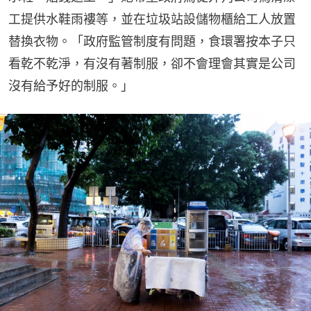
工提供水鞋雨褸等，並在垃圾站設儲物櫃給工人放置
替換衣物。「政府監管制度有問題，食環署按本子只
看乾不乾淨，有沒有著制服，卻不會理會其實是公司
沒有給予好的制服。」