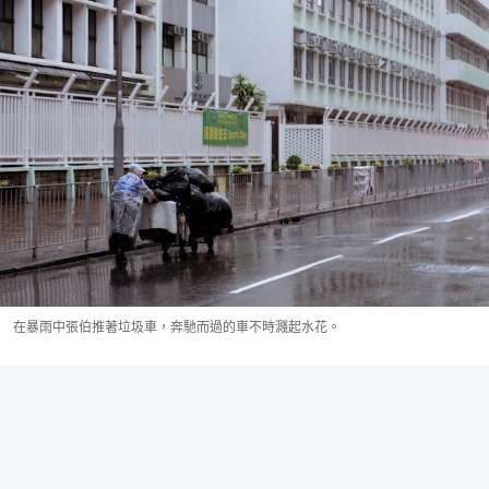
在暴雨中張伯推著垃圾車，奔馳而過的車不時濺起水花。