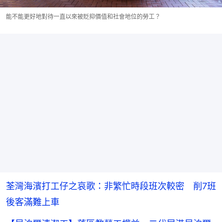
能不能更好地對待一直以來被貶抑價值和社會地位的勞工？
荃灣海濱打工仔之哀歌：非繁忙時段班次較密 削7班
後客滿難上車