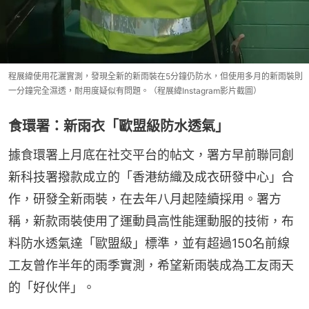
程展緯使用花灑實測，發現全新的新雨裝在5分鐘仍防水，但使用多月的新雨裝則
一分鐘完全濕透，耐用度疑似有問題。（程展緯Instagram影片截圖）
食環署：新雨衣「歐盟級防水透氣」
據食環署上月底在社交平台的帖文，署方早前聯同創
新科技署撥款成立的「香港紡織及成衣研發中心」合
作，研發全新雨裝，在去年八月起陸續採用。署方
稱，新款雨裝使用了運動員高性能運動服的技術，布
料防水透氣達「歐盟級」標準，並有超過150名前線
工友曾作半年的雨季實測，希望新雨裝成為工友雨天
的「好伙伴」。