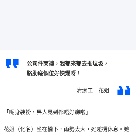
公司件雨褸，我郁來郁去推垃圾，
胳肋底個位好快爛呀！
清潔工 花姐
「呢身裝扮，畀人見到都唔好睇啦」
花姐（化名）坐在橋下，雨勢太大，她趁機休息。她