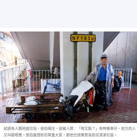
試過有人隨地拋垃圾，張伯喝住，卻被人鬧：「咁又點？」有時推車仔，前方的人
又叫極唔應。張伯最想街坊尊重大家，那他也很樂意為街坊清潔社區。