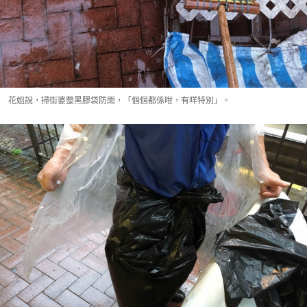
花姐說，掃街婆整黑膠袋防雨，「個個都係咁，有咩特別」。