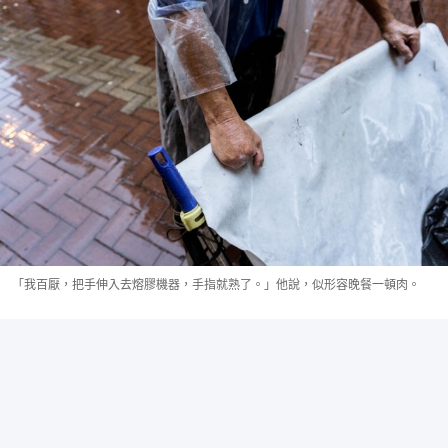
「我百厭，把手伸入去熔膠機器，手指就熟了。」他說，似形容晚餐一頓肉。