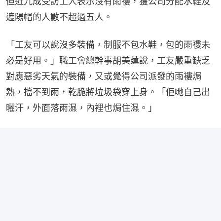
但近九成受訪工人表示沒有雨褸，獲公司分配水鞋及
遮陽帽的人數不超過五人。
「工友可以說沒多裝備，制服不包水鞋，包的雨褸未
必是好用。」職工會總幹事胡美蓮說，工友嚴重缺乏
對應惡劣天氣的裝備，又或覺得公司派發的雨褸焗
熱，擋不到雨，乾脆將垃圾袋穿上身。「佢哋自己出
曬汗，外面落雨濕，內裡也焗住濕。」