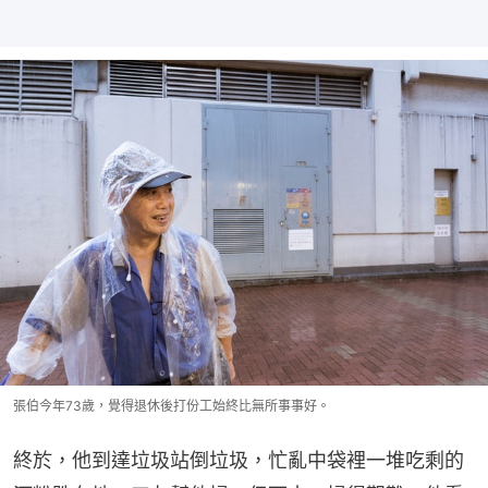
張伯今年73歲，覺得退休後打份工始終比無所事事好。
終於，他到達垃圾站倒垃圾，忙亂中袋裡一堆吃剩的