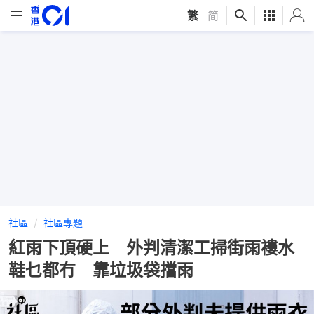
繁
|
简
社區
社區專題
紅雨下頂硬上 外判清潔工掃街雨褸水
鞋乜都冇 靠垃圾袋擋雨