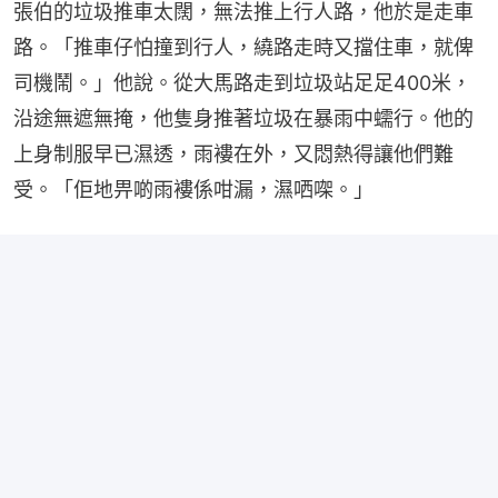
張伯的垃圾推車太闊，無法推上行人路，他於是走車
路。「推車仔怕撞到行人，繞路走時又擋住車，就俾
司機鬧。」他說。從大馬路走到垃圾站足足400米，
沿途無遮無掩，他隻身推著垃圾在暴雨中蠕行。他的
上身制服早已濕透，雨褸在外，又悶熱得讓他們難
受。「佢地畀啲雨褸係咁漏，濕哂㗎。」