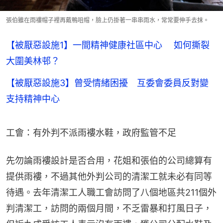
張伯雖在雨褸帽子裡再戴鴨咀帽，臉上仍掛著一串串雨水，常常要伸手去抹。
【被厭惡設施1】一間精神健康社區中心 如何撕裂
大圍美林邨？
【被厭惡設施3】曾受情緒困擾 互委會委員反對變
支持精神中心
工會：有外判不派雨褸水鞋，政府監管不足
先勿論雨褸設計是否合用，花姐和張伯的公司總算有
提供雨褸，不過其他外判公司的清潔工就未必有同等
待遇。去年清潔工人職工會訪問了八個地區共211個外
判清潔工，訪問的兩個月間，不乏雷暴和打風日子，