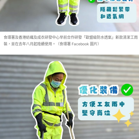
食環署及香港紡織及成衣研發中心早前合作研發「歐盟級防水透氣」新款清潔工雨
裝，並在去年八月起陸續使用。（食環署 Facebook 圖片）