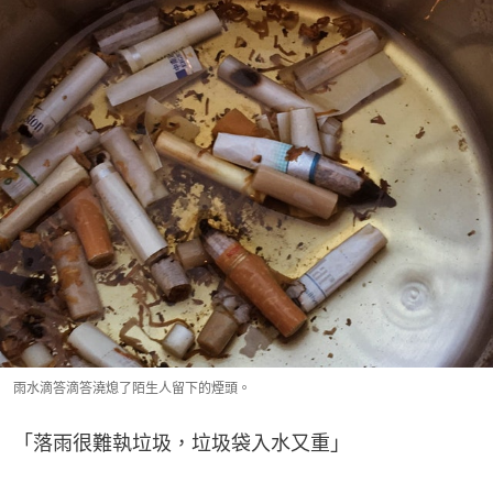
雨水滴答滴答澆熄了陌生人留下的煙頭。
「落雨很難執垃圾，垃圾袋入水又重」