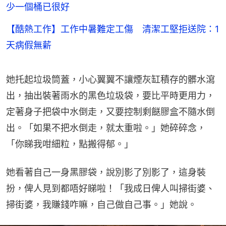
少一個桶已很好
【酷熱工作】工作中暑難定工傷 清潔工堅拒送院：1
天病假無薪
她托起垃圾筒蓋，小心翼翼不讓煙灰缸積存的髒水瀉
出，抽出裝著雨水的黑色垃圾袋，要比平時更用力，
定著身子把袋中水倒走，又要控制剩餸膠盒不隨水倒
出。「如果不把水倒走，就太重啦。」她碎碎念，
「你睇我咁細粒，點搬得郁。」
她看著自己一身黑膠袋，說別影了別影了，這身裝
扮，俾人見到都唔好睇啦！「我成日俾人叫掃街婆、
掃街婆，我賺錢咋嘛，自己做自己事。」她說。