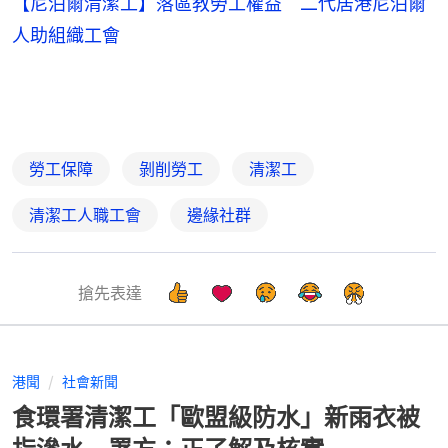
【尼泊爾清潔工】落區教勞工權益 二代居港尼泊爾
人助組織工會
勞工保障
剝削勞工
清潔工
清潔工人職工會
邊緣社群
搶先表達
港聞
社會新聞
食環署清潔工「歐盟級防水」新雨衣被