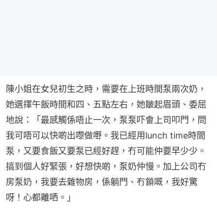
陳小姐在女兒初生之時，需要在上班時間泵兩次奶，
她選擇午飯時間和四、五點左右，她皺起眉頭、委屈
地說：「最感觸係唔止一次，泵泵吓會上司叩門，問
我可唔可以快啲出嚟做嘢。我已經用lunch time時間
泵，又要食飯又要泵已經好趕，冇可能仲要早少少。
搞到個人好緊張，好想快啲，泵奶仲慢。加上公司冇
房泵奶，我要去雜物房，係躺門、冇鎖嘅，我好驚
呀！心都離哂。」