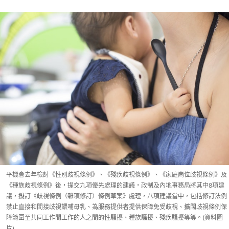
平機會去年檢討《性別歧視條例》、《殘疾歧視條例》、《家庭崗位歧視條例》及
《種族歧視條例》後，提交九項優先處理的建議，政制及內地事務局將其中8項建
議，擬訂《歧視條例（雜項修訂）條例草案》處理，八項建議當中，包括修訂法例
禁止直接和間接歧視餵哺母乳、為服務提供者提供保障免受歧視、擴闊歧視條例保
障範圍至共同工作間工作的人之間的性騷擾、種族騷擾、殘疾騷擾等等。(資料圖
片)