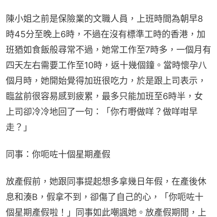
陳小姐之前是保險業的文職人員，上班時間為朝早8
時45分至晚上6時，不過在沒有標準工時的香港，加
班猶如食飯般尋常不過，她常工作至7時多，一個月有
四天左右需要工作至10時，返十幾個鐘。當時懷孕八
個月時，她開始覺得加班很吃力，於是跟上司表示，
臨盆前很容易感到疲累，最多只能加班至6時半，女
上司卻冷冷地回了一句：「你冇嘢做咩？做咩咁早
走？」
同事：你呃咗十個星期產假
放產假前，她跟同事提起想多拿幾日年假，在產後休
息和湊B，假拿不到，卻傷了自己的心，「你呃咗十
個星期產假啦！」同事如此嘲諷她。放產假期間，上