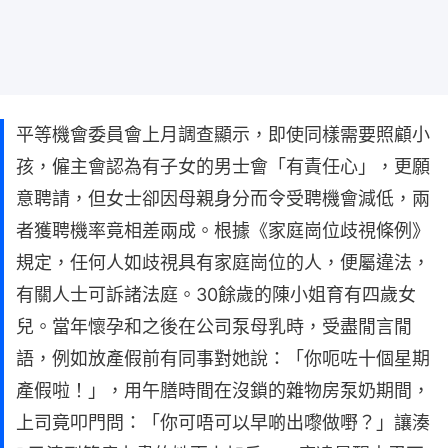
平等機會委員會上月調查顯示，即使同樣需要照顧小
孩，僱主會認為有子女的男士會「有責任心」，更願
意聘請，但女士卻因母親身分而令受聘機會減低，兩
者獲聘機率竟相差兩成。根據《家庭崗位歧視條例》
規定，任何人如歧視具有家庭崗位的人，便屬違法，
有關人士可訴諸法庭。30餘歲的陳小姐育有四歲女
兒。當年懷孕和之後在公司泵母乳時，受盡閒言閒
語，例如放產假前有同事對她說：「你呃咗十個星期
產假啦！」，用午膳時間在沒鎖的雜物房泵奶期間，
上司竟叩門問：「你可唔可以早啲出嚟做嘢？」讓湊