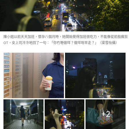
陳小姐以前天天加班，懷孕八個月時，她開始覺得加班很吃力，不能像從前般瘋狂
OT，女上司冷冷地回了一句：「你冇嘢做咩？做咩咁早走？」（梁雪怡攝）
+
2