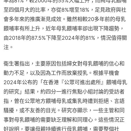
率為81%，較2000年的55%大幅上升；而純母乳餵哺
至四個月大的比率，亦從8%增至18%，足見政府與社
會多年來的推廣漸見成效。雖然相較20多年前的母乳
餵哺率有所上升，近年母乳餵哺率卻出現下降趨勢，
由2018年的87.5%下降至2024年的81%，情況值得關
注。
衞生署指出，主要原因包括婦女對母乳餵哺的信心和
動力不足，以及因為工作而放棄授乳。根據平機會
2024年公布的「在香港『公眾可進出處所』餵哺母乳
的研究」結果，約四分一進行焦點小組討論的受訪者
指，曾在公眾地方餵哺母乳或集乳時遭到拒絕、言語
騷擾，或不友善的目光。研究亦顯示，一些主管和同
事對母乳餵哺的需要缺乏理解和同理心。這些情況正
好說明，要讓母親持續進行母乳餵哺，需要整個社