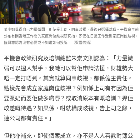
陳小姐覺得自己力量微弱，即使受上司、同事歧視，最後只選擇離職。平機會早前
公布有關香港工作間的家庭崗位歧視研究指，即使在日常工作受到家庭崗位歧視，
僱員亦認為沒有必要或不知道如何投訴。（梁雪怡攝）
平機會政策研究及培訓總監朱崇文則認為：「力量微
弱可以搵人幫手，我哋可以幫佢申請法援，財雄勢大
唔一定打唔到。其實就算同事歧視，都係僱主責任。
點樣先會成立家庭崗位歧視？例如係上司有冇因為佢
要泵奶而要佢做多啲嘢？或取消原本有嘅培訓？畀佢
較差嘅待遇？如果係，咁就構成歧視，告上司之餘，
連公司都有責任。」
但他亦補充，即使個案成立，亦不是人人喜歡對簿公