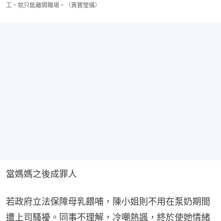
工，就只能離開職場。（黃寶瑩攝）
當媽媽之後成罪人
若政府立法保障母乳餵哺，陳小姐則不用在泵奶期間
遭上司騷擾。同事不理解，冷嘲熱諷，終於使她情緒