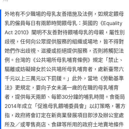
外地有不少職場的母乳友善措施及法例，如規定餵母
乳的僱員每日有兩節時間餵母乳：英國的《Equality
Act 2010》闡明不友善對待餵哺母乳的母親，屬性別
歧視，任何向公眾提供服務的組織或場地，皆不得對
她們作出歧視、滋擾或拒絕提供服務，否則將觸犯法
例。台灣的《公共場所母乳哺育條例》規定「禁止、
驅離或妨礙婦女於公共場所母乳哺育者，處新臺幣六
千元以上三萬元以下罰鍰。」此外，當地《勞動基準
法》更規定，要向子女未滿一歲的在職的母乳哺育
者，提供每天兩節、每節30分鐘的哺乳時間。食衞局
2014年成立「促進母乳餵哺委員會」以訂策略，署方
指，政府將會訂定在新商業發展項目即涉及辦公室處
所及／或零售商店、食肆等所用的政府土地賣地條件