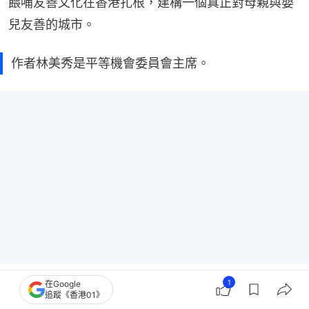
餵哺友善文化在香港扎根，建構一個真正對母親與嬰
兒友善的城市。
作者林美秀是平等機會委員會主席。
文章僅屬作者意見，不代表香港01立場。
1
在Google
追蹤《香港01》