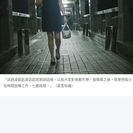
「試過凌晨起身諗起呢啲說話喊。以前大家對我都冇嘢，做媽媽之後，就覺得我少
咗時間放喺工作，乜都挑剔。」（梁雪怡攝）