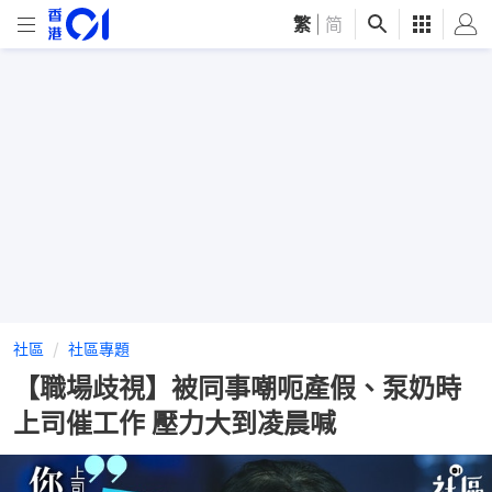
繁
|
简
社區
社區專題
【職場歧視】被同事嘲呃產假、泵奶時
上司催工作 壓力大到凌晨喊