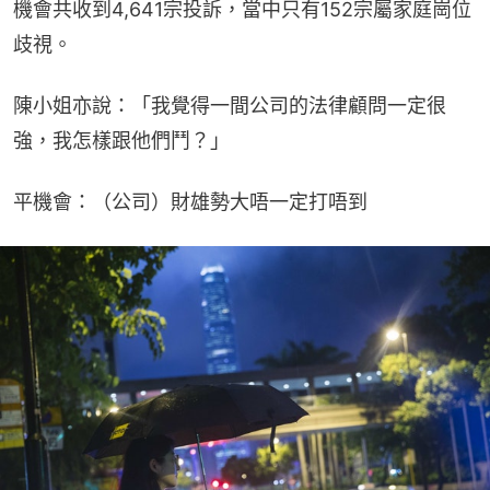
機會共收到4,641宗投訴，當中只有152宗屬家庭崗位
歧視。
陳小姐亦說：「我覺得一間公司的法律顧問一定很
強，我怎樣跟他們鬥？」
平機會：（公司）財雄勢大唔一定打唔到