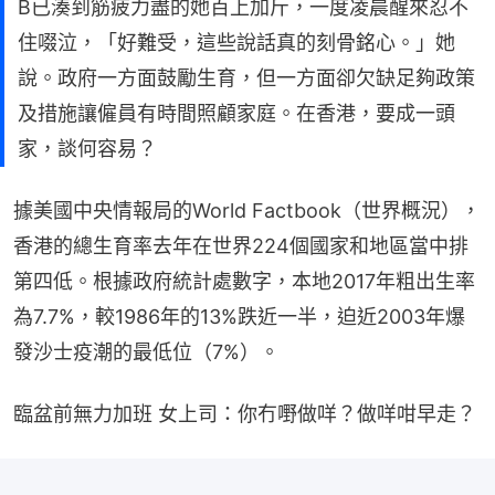
B已湊到筋疲力盡的她百上加斤，一度凌晨醒來忍不
住啜泣，「好難受，這些說話真的刻骨銘心。」她
說。政府一方面鼓勵生育，但一方面卻欠缺足夠政策
及措施讓僱員有時間照顧家庭。在香港，要成一頭
家，談何容易？
據美國中央情報局的World Factbook（世界概況），
香港的總生育率去年在世界224個國家和地區當中排
第四低。根據政府統計處數字，本地2017年粗出生率
為7.7%，較1986年的13%跌近一半，迫近2003年爆
發沙士疫潮的最低位（7%）。
臨盆前無力加班 女上司：你冇嘢做咩？做咩咁早走？