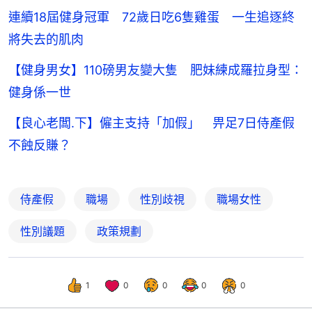
連續18屆健身冠軍 72歲日吃6隻雞蛋 一生追逐終
將失去的肌肉
【健身男女】110磅男友變大隻 肥妹練成羅拉身型：
健身係一世
【良心老闆.下】僱主支持「加假」 畀足7日侍產假
不蝕反賺？
侍產假
職場
性別歧視
職場女性
性別議題
政策規劃
1
0
0
0
0