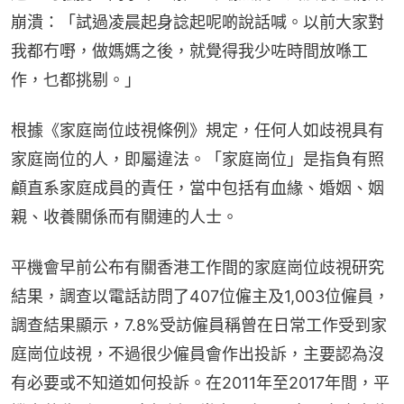
崩潰：「試過凌晨起身諗起呢啲說話喊。以前大家對
我都冇嘢，做媽媽之後，就覺得我少咗時間放喺工
作，乜都挑剔。」
根據《家庭崗位歧視條例》規定，任何人如歧視具有
家庭崗位的人，即屬違法。「家庭崗位」是指負有照
顧直系家庭成員的責任，當中包括有血緣、婚姻、姻
親、收養關係而有關連的人士。
平機會早前公布有關香港工作間的家庭崗位歧視研究
結果，調查以電話訪問了407位僱主及1,003位僱員，
調查結果顯示，7.8%受訪僱員稱曾在日常工作受到家
庭崗位歧視，不過很少僱員會作出投訴，主要認為沒
有必要或不知道如何投訴。在2011年至2017年間，平