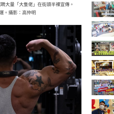
F招聘大量「大隻佬」在街頭半裸宣傳。
命運。攝影：高仲明