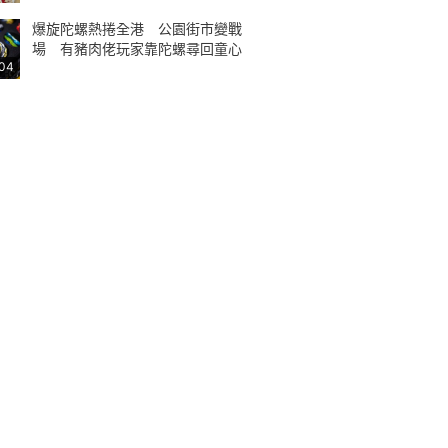
爆旋陀螺熱捲全港 公園街市變戰
場 有豬肉佬玩家靠陀螺尋回童心
:04