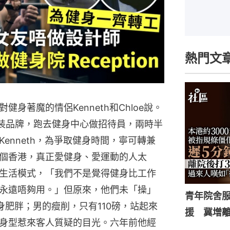
熱門文
身著魔的情侶Kenneth和Chloe說。
時裝品牌，跑去健身中心做招待員，兩時半
enneth，為爭取健身時間，寧可轉兼
個香港，真正愛健身、愛運動的人太
生活模式，「我們不是覺得健身比工作
永遠唔夠用。」但原來，他們未「操」
青年院舍
身肥胖；男的瘦削，只有110磅，站起來
援 冀增
身型惹來客人質疑的目光。六年前他經