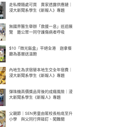
走私煙隨處可買 賣家透露供應鏈｜
浸大新聞系學生《新報人》專題
無國界醫生舉辦「救援一息」巡迴展
覽 邀公眾一同守護傷病者呼吸
$10「微光飯盒」平絕全港 迦拿餐
廳為基層送溫飽
內地生為求宿替本地生交全年宿費｜
浸大新聞系學生《新報人》專題
彈珠機高價獎品背後的成癮風險｜浸
大新聞系學生《新報人》專題
父親節｜SEN男童由匿校長枱底至升
小學 與父同行齊碰釘、闖難關