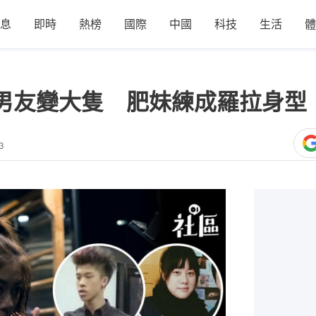
息
即時
熱榜
國際
中國
科技
生活
體
磅男友變大隻 肥妹練成羅拉身型
3