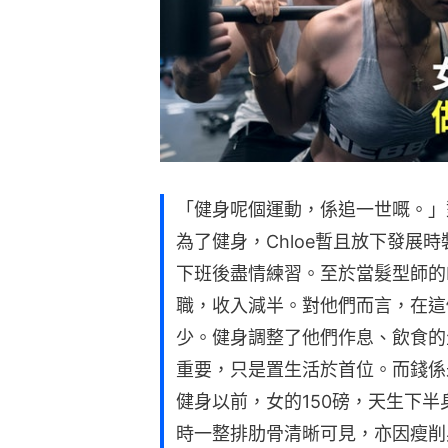
「健身呢個運動，係追一世嘅。」對健
為了健身，Chloe暫且放下發展
下班後盡情練習。至於當髮型師的K
職，收入減半。對他們而言，在這
少。健身調整了他們作息、飲食的
重要，只是置生活於首位。而錢係
健身以前，女的150磅，天生下半
時一整排肋骨清晰可見，亦因瘦削