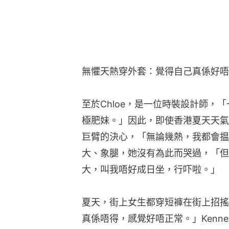
無懼天熱穿外套：覺得自己真係好唔
至於Chloe，是一位時裝設計師，
極肥妹。」因此，即使香港夏天天氣
巨臂的決心，「無論幾熱，我都會揾
大、象腿，她沒有為此而哭過，「但
大，叫我唔好成日坐，行吓啦。」
夏天，街上女生都穿短褲在街上招搖
真係唔得，感覺好唔正常。」Kenn