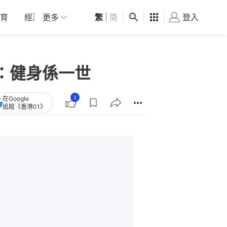
育
經濟
更多
01深圳
繁
觀點
|
简
健康
好食玩飛
登入
女
：健身係一世
2
在Google
追蹤《香港01》