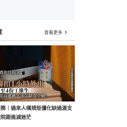
章
查看更多
服務｜過來人嘆規矩僵化缺過渡支
離院跟進減迷茫