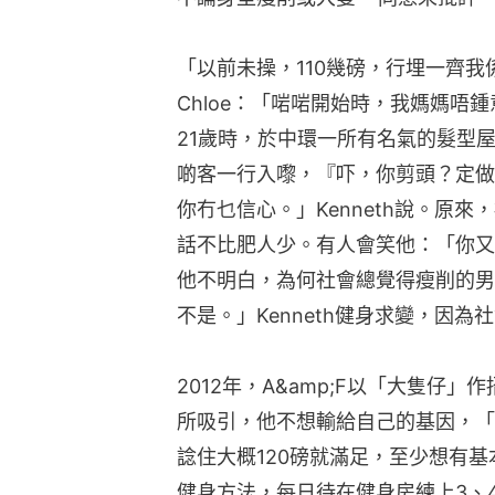
「以前未操，110幾磅，行埋一齊我係瘦
Chloe：「啱啱開始時，我媽媽唔鍾
21歲時，於中環一所有名氣的髮型
啲客一行入嚟，『吓，你剪頭？定做
你冇乜信心。」Kenneth說。原
話不比肥人少。有人會笑他：「你又
他不明白，為何社會總覺得瘦削的男
不是。」Kenneth健身求變，因為
2012年，A&amp;F以「大隻仔」
所吸引，他不想輸給自己的基因，「
諗住大概120磅就滿足，至少想有基本
健身方法，每日待在健身房練上3、