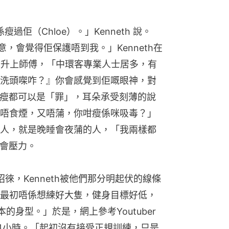
過佢（Chloe）。」Kenneth 說。
意，會覺得佢保護唔到我。」Kenneth在
屋升上師傅，「中環客專業人士居多，有
洗頭㗎咋？』你會感覺到佢嘅眼神，對
來，瘦都可以是「罪」，耳朵承受刻薄的說
唔食煙，又唔蒲，你咁瘦係咪吸毒？」
人，就是晚睡會夜蒲的人，「我兩樣都
社會壓力。
作招徠，Kenneth被他們那分明起伏的線條
最初唔係想練好大隻，健身目標好低，
的身型。」於是，網上參考Youtuber
4小時。「起初沒有接受正規訓練，只是