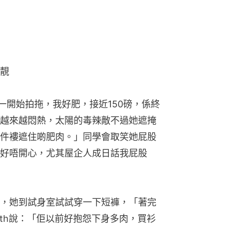
靚
「一開始拍拖，我好肥，接近150磅，係終
越來越悶熱，太陽的毒辣敵不過她遮掩
件褸遮住啲肥肉。」同學會取笑她屁股
好唔開心，尤其屋企人成日話我屁股
，她到試身室試試穿一下短褲，「著完
eth說：「佢以前好抱怨下身多肉，買衫