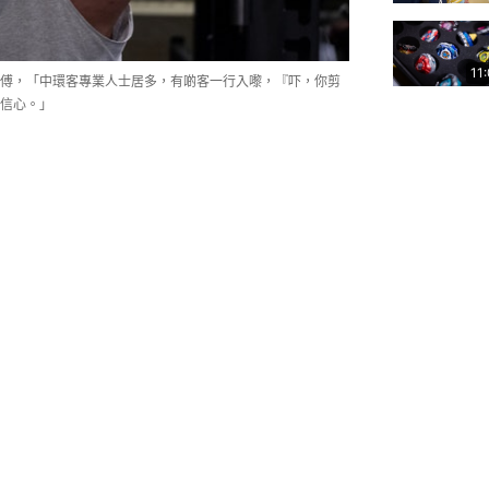
11
升上師傅，「中環客專業人士居多，有啲客一行入嚟，『吓，你剪
信心。」