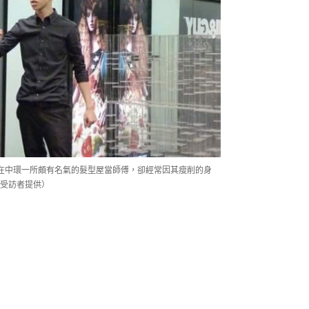
時他在中環一所頗有名氣的髮型屋當師傅，卻經常因其瘦削的身
受訪者提供）