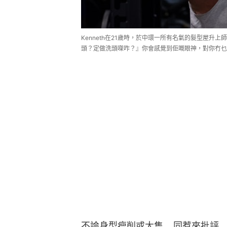
Kenneth在21歲時，於中環一所有名氣的髮型屋
頭？定做洗頭㗎咋？』你會感覺到佢嘅眼神，對你冇乜
不論身型瘦削或大隻    同惹來批評