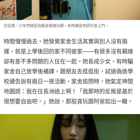
在這裡，少年們總是自動自覺做功課，有時補習老師也會上門。
時間慢慢過去，她發覺家舍生活其實與別人沒有兩
樣，就是上學後回的家不同彼家——有很多沒有親緣
卻有差不多問題的人住在一起。她長成少女，有時騙
家舍自己放學後補課，跟朋友去逛逛街，試過偽造學
校通告說有兩日一夜活動，家舍追問時，她氣定神閒
地圓謊：我在往長洲途上啊！「我那時的反叛是基於
很想要自由吧。」她說，那股貪玩跟阿爸如出一轍。