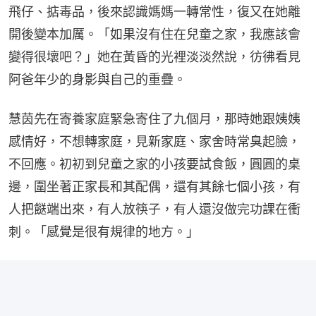
飛仔、掂毒品，後來認識媽媽一轉常性，復又在她離
開後變本加厲。「如果沒有住在兒童之家，我應該會
變得很壞吧？」她在黃昏的光裡淡淡然說，彷彿看見
阿爸年少的身影與自己的重疊。
慧茵先在寄養家庭緊急寄住了九個月，那時她跟姨姨
感情好，不想轉家庭，見新家庭、家舍時常臭起臉，
不回應。初初到兒童之家的小孩要試食飯，圓圓的桌
邊，圍坐著正家長和其配偶，還有其餘七個小孩，有
人把餸端出來，有人放筷子，有人還沒做完功課在衝
刺。「感覺是很有規律的地方。」