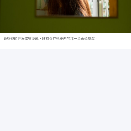
她爸爸的世界儘管凌亂，唯有保存她東西的那一角永遠整潔。