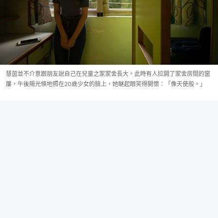
慧茵並不介意跟朋友說自己在兒童之家家舍長大。此時有人拉開了家舍房間的窗
簾，午後陽光倏地照在20歲少女的臉上，她瞇起眼笑得開懷：「像天使般。」