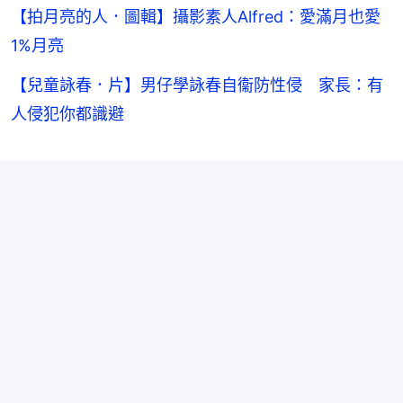
【拍月亮的人．圖輯】攝影素人Alfred：愛滿月也愛
1%月亮
【兒童詠春．片】男仔學詠春自衞防性侵 家長：有
人侵犯你都識避