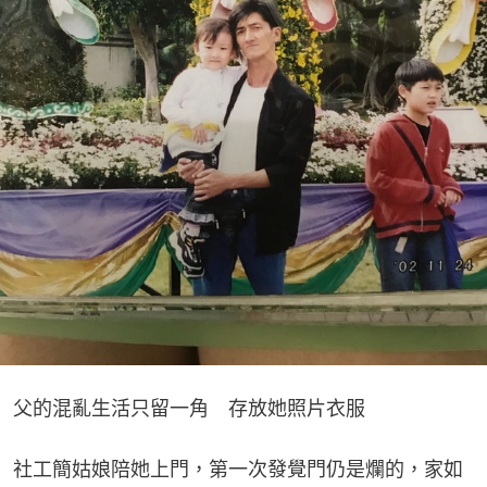
父的混亂生活只留一角　存放她照片衣服
社工簡姑娘陪她上門，第一次發覺門仍是爛的，家如