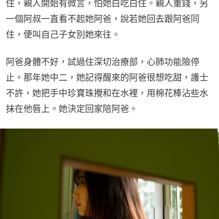
住，親人開始有微言，怕她白吃白住。親人重錢，另
一個阿叔一直看不起她阿爸，說若她回去跟阿爸同
住，便叫自己子女別她來往。
阿爸身體不好，試過住深切治療部，心肺功能險停
止。那年她中二，她記得醒來的阿爸很想吃甜，護士
不許，她把手中珍寶珠攪和在水裡，用棉花棒沾些水
抹在他唇上。她決定回家陪阿爸。