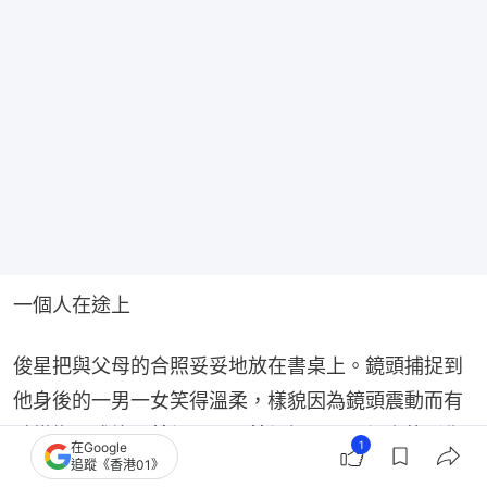
一個人在途上
俊星把與父母的合照妥妥地放在書桌上。鏡頭捕捉到
他身後的一男一女笑得溫柔，樣貌因為鏡頭震動而有
點模糊。或許是某個公園，某個假日，三個人的影像
1
在Google
追蹤《香港01》
烙下了一刻鐘的家。七年前俊星的爸爸過世，或有關