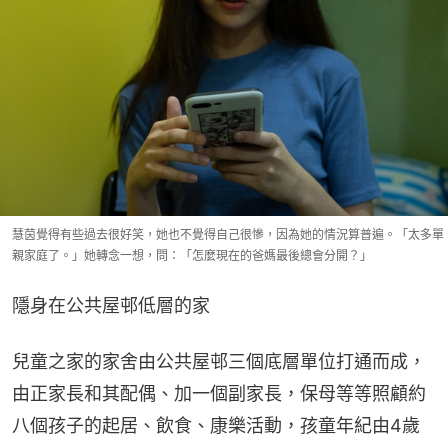
慧茵覺得有些過去很好笑，她也不覺得自己很慘，因為她的情況算普遍。「太多單
親家庭了。」她轉念一想，問：「怎麼現在的爸媽最後總會分開？」
隱身在公共屋邨低層的家
兒童之家的家舍由公共屋邨三個底層單位打通而成，
由正家長和其配偶、加一個副家長，保母等等照顧約
八個孩子的起居、飲食、康樂活動，孩童年紀由4歲