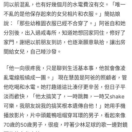
同以前混亂，也有好幾個月的水電費沒有交。「唯一
不亂的是他保存起來的女兒相片和衣服。」簡姑娘
說：「那些幼稚園衣服已經不合穿了。」阿爸自和她
分別後，出入過戒毒所，知道她想回家同住，修好了
家門，謝絕以前朋友到訪，也逐漸願意執拾，讓出房
間給女兒，自己睡沙發。
「他一向很疼我，只是聊到生活基本事，他就會像凌
亂電線般繞成一團。」 現在慧茵是阿爸的照顧者，管
他吃喝和水電。她打趣道這比湊仔更辛苦，但日子平
淡而歡快，「他太搞笑了，一時跳舞，一時又shake
可樂，我朋友說我的搞笑根本遺傳自他！」她用手機
播放影片，片中頭戴鴨咀帽穿耳環的男子，看起來像
70歲的50歲男子，很瘦，哼著少林足球的歌一邊對鏡