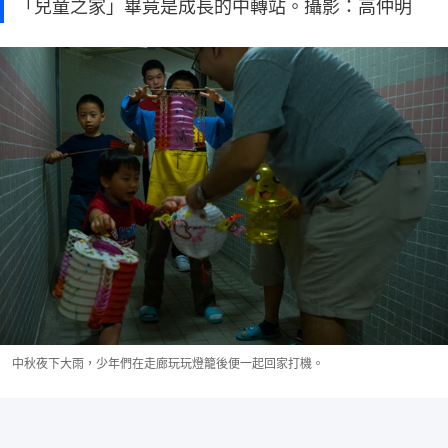
「兒童之家」畢竟是成長的中轉站。攝影：高仲明
中秋夜下大雨，少年們在走廊玩玩燈籠後便一起回家打機。