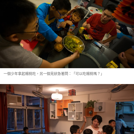
一個少年拿起楊桃吃，另一個見狀急著問：「可以吃楊桃嗎？」