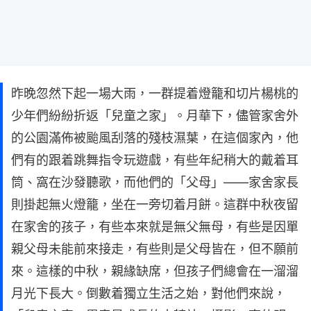
昨晚忽然下起一場大雨，一群提着燈籠和切片楊桃的
少年們紛紛折返「兒童之家」。月華下，儘管家舍外
的公園滿佈被颱風刮落的殘枝濕葉，在這個家內，他
們有的跟着跳舞指令玩遊戲，有些年紀稍大的戴着耳
筒、窩在沙發聽歌，而他們的「父母」——家舍家長
則掛起無火燈籠，坐在一旁切着月餅。這群中秋夜留
在家舍的孩子，有些本來就是無父無母，有些是因單
親父母未能前來接走，有些則是父母皆在，但不願前
來。這樣的中秋，親緣缺席，但孩子們總會在一溜溜
月光下長大。倒數着獨立生活之始，對他們來說，