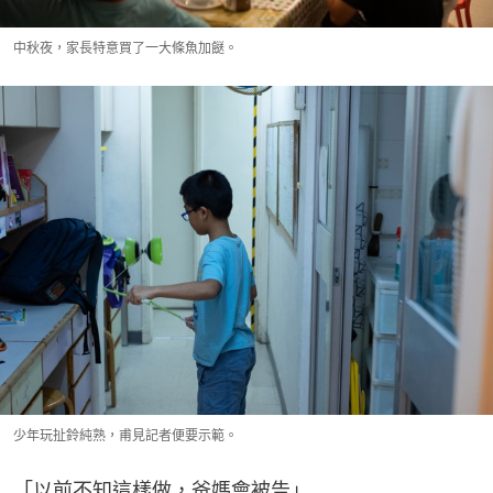
中秋夜，家長特意買了一大條魚加餸。
少年玩扯鈴純熟，甫見記者便要示範。
「以前不知這樣做，爸媽會被告」