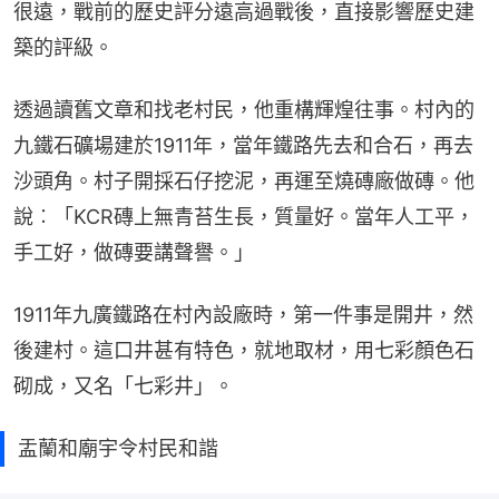
很遠，戰前的歷史評分遠高過戰後，直接影響歷史建
築的評級。
透過讀舊文章和找老村民，他重構輝煌往事。村內的
九鐵石礦場建於1911年，當年鐵路先去和合石，再去
沙頭角。村子開採石仔挖泥，再運至燒磚廠做磚。他
說︰「KCR磚上無青苔生長，質量好。當年人工平，
手工好，做磚要講聲譽。」
1911年九廣鐵路在村內設廠時，第一件事是開井，然
後建村。這口井甚有特色，就地取材，用七彩顏色石
砌成，又名「七彩井」。
盂蘭和廟宇令村民和諧