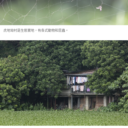
虎地坳村是生態寶地，有各式動物和昆蟲。