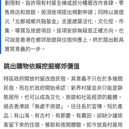
劃限制，容許現有村屋全棟或部分樓層改作食肆、零
售商店和旅館，毋須逐項提出規劃申請；同時以兩億
元「北都城鄉共融基金」支援建築活化、文化徑、市
集、導賞及旅遊項目。這項安排無疑是正確方向，也
可說是香港在鄉郊旅遊與住宿供應上，終於踏出較具
實質意義的一步。
跳出購物依賴挖掘鄉郊價值
特區政府開放村屋改造民宿，其意義不只在於多幾間
民宿，而在於政府開始承認：新界村屋並非只能是靜
態居所，也可以成為文化、旅遊和社區經濟的載體。
過去香港談「無處不旅遊」，往往長於宣傳、短於產
品；有山海、有古村、有節慶、有農田，卻缺少讓旅
客留下來的住宿、餐飲和夜間體驗。如今放寬村屋用