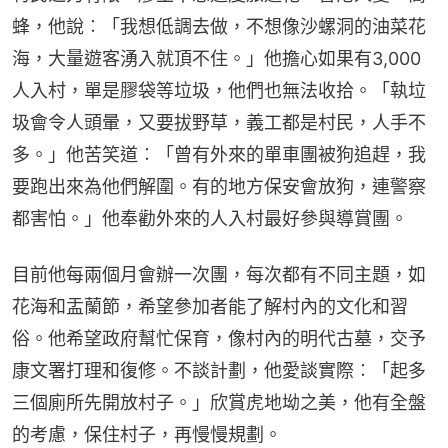
蜂，他說︰「我想低調去做，不想像沙螺洞的油菜花
海，大量遊客湧入就頂不住。」他擔心如果有3,000
人入村，單是膠袋等垃圾，他們也無法收拾。「執垃
圾會令人頭暈，又要拔野草，義工都是村民，人手不
多。」他苦笑道︰「曾有外來的單車團被狗追趕，我
要跑出來為他們解圍。有的地方保安會放狗，連警察
都害怕。」他奉勸外來的人入村最好參與導賞團。
目前他每兩個月會辦一次團，每次都有不同主題，如
花海和盂蘭節，希望參加者能了解村內的文化和習
俗。他希望政府幫忙保育，像村內的明代古墓，交予
康文署打理和復修。不談計劃，他愛談實際︰「起多
三個廁所先開放村子。」欣賞虎地坳之美，他有全盤
的考慮，保住村子，再慢慢規劃。