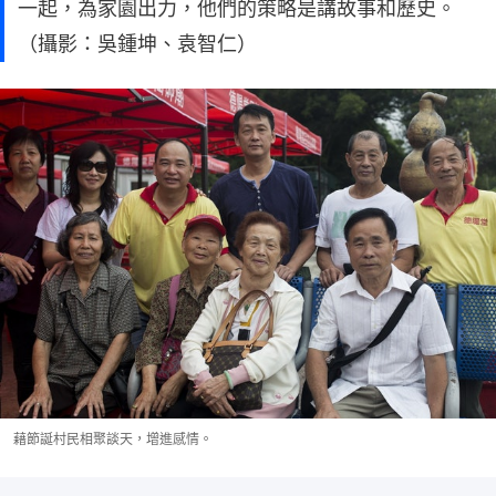
一起，為家園出力，他們的策略是講故事和歷史。
（攝影：吳鍾坤、袁智仁）
藉節誕村民相聚談天，增進感情。