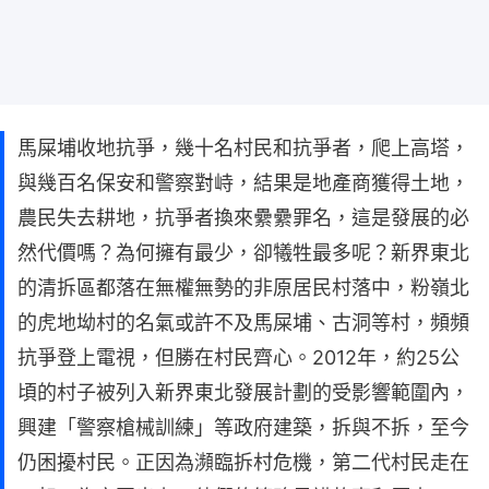
馬屎埔收地抗爭，幾十名村民和抗爭者，爬上高塔，
與幾百名保安和警察對峙，結果是地產商獲得土地，
農民失去耕地，抗爭者換來纍纍罪名，這是發展的必
然代價嗎？為何擁有最少，卻犧牲最多呢？新界東北
的清拆區都落在無權無勢的非原居民村落中，粉嶺北
的虎地坳村的名氣或許不及馬屎埔、古洞等村，頻頻
抗爭登上電視，但勝在村民齊心。2012年，約25公
頃的村子被列入新界東北發展計劃的受影響範圍內，
興建「警察槍械訓練」等政府建築，拆與不拆，至今
仍困擾村民。正因為瀕臨拆村危機，第二代村民走在