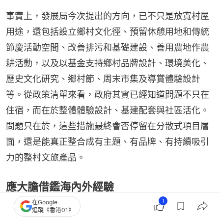
事實上，發展局今次提出的方向，已不只是放寬村屋
用途，還包括設立鄉村文化徑、預留休憩用地和傳統
節慶活動空間、改善排污和基礎建設、善用農地作農
耕活動，以及以基金支持鄉村品牌設計、環境美化、
歷史文化研究、鄉村節、周末市集及導賞體驗設計
等。從政策清單來看，政府其實已經知道問題不只在
住宿，而在於整體體驗設計、基建配套與社區活化。
問題只在於，這些措施最終會否停留在分散式項目層
面，還是能真正整合成有主題、有品牌、有持續吸引
力的整村文旅產品。
應大膽借鑑海內外經驗
1
在Google
內地和海外不少實踐已說明這一點。雲南普洱的「美
追蹤《香港01》