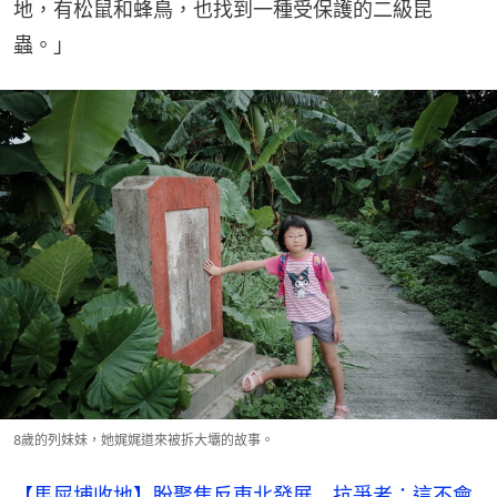
地，有松鼠和蜂鳥，也找到一種受保護的二級昆
蟲。」
8歲的列妹妹，她娓娓道來被拆大壩的故事。
【馬屎埔收地】盼聚焦反東北發展 抗爭者：這不會