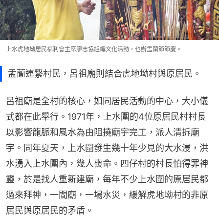
上水虎地坳居民福利會主席廖志協組織文化活動，也辦盂蘭節節慶。
盂蘭連繫村民，呂祖廟則結合虎地坳村與原居民。
呂祖廟是全村的核心，如同居民活動的中心，大小儀
式都在此舉行。1971年，上水圍的4位原居民村村長
以影響龍脈和風水為由阻撓廟宇完工，派人清拆廟
宇。同年夏天，上水圍發生幾十年少見的大水浸，洪
水湧入上水圍內，幾人喪命。四仔村的村長怕得罪神
靈，於是找人重新建廟，每年不少上水圍的原居民都
過來拜神，一間廟，一場水災，緩解虎地坳村的非原
居民與原居民的矛盾。