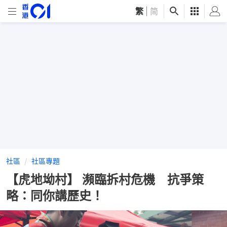
繁
|
简
社區
社區專題
【虎地坳村】 瀕臨拆村危機 抗爭策
略：同你講歷史！