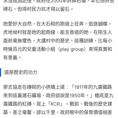
水浸成為記憶，政府在2000年拆掉石壩，本也想拆去
碑石，但得村民力抗才得以留石。
她愛好大自然，在大石砌的跑道上狂奔，追逐蝴蝶。
虎地坳村就是她的起跑線，能言善道的她，在陌生人
面前毫無懼色，大講村中的歷史。這種訓練，比每小
時幾百元的兒童活動小組（play group）來得真實和
有意義。
還原歷史的功力
廖志協走在磚砌的小拱橋上道︰「1911年的九廣鐵路
來到這裏建石礦場，政府卻說是1950年。」橋底是九
廣鐵路的紅磚，寫上「KCR」。戰前、戰後的歷史建
築，差之毫釐，謬以千里，政府眼中的保育價值相差