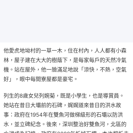
他愛虎地坳村的一草一木，住在村內，人人都有小森
林，屋子建在大大的樹蔭下，是每家每戶的天然冷氣
機。站在屋外，他一臉滿足地說「涼快，不熱，空氣
好」，眼中每間寮屋都是豪宅。
列生的8歲女兒列婉菊，既是小學生，也是導賞員。
她站在昔日大壩前的石碑，娓娓道來昔日的洪水故
事：政府在1954年在雙魚河做梯級形的石壩以防洪
水，並立碑紀念。後來，深圳整治好雙魚河，北區的