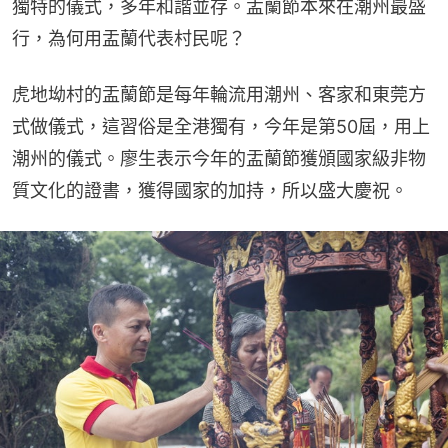
獨特的儀式，多年和諧並存。盂蘭節本來在潮州最盛
行，為何用盂蘭代表村民呢？
虎地坳村的盂蘭節是每年輪流用潮州、客家和東莞方
式做儀式，這習俗是全港獨有，今年是第50屆，用上
潮州的儀式。廖生表示今年的盂蘭節獲頒國家級非物
質文化的證書，獲得國家的加持，所以盛大慶祝。