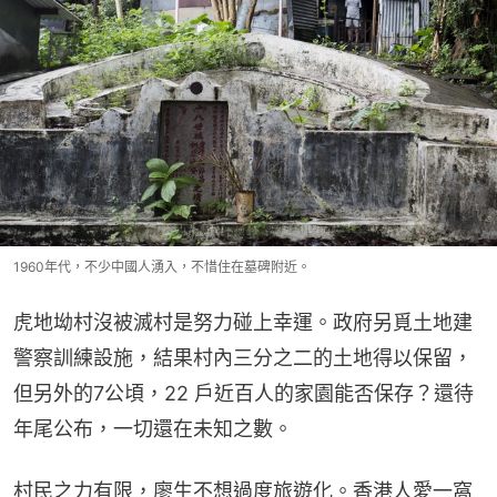
1960年代，不少中國人湧入，不惜住在墓碑附近。
虎地坳村沒被滅村是努力碰上幸運。政府另覓土地建
警察訓練設施，結果村內三分之二的土地得以保留，
但另外的7公頃，22 戶近百人的家園能否保存？還待
年尾公布，一切還在未知之數。
村民之力有限，廖生不想過度旅遊化。香港人愛一窩