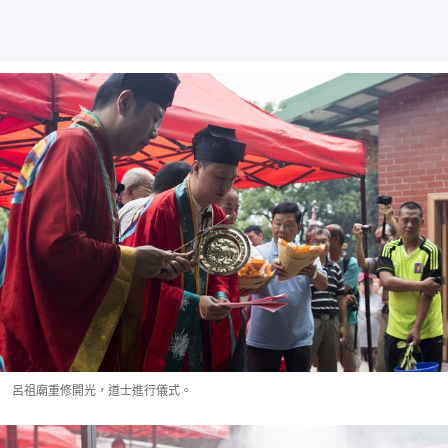
呂祖廟重修開光，道士進行儀式。