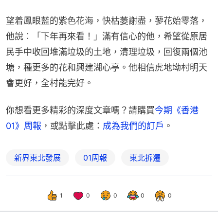
望着鳳眼藍的紫色花海，快枯萎謝盡，蓼花始零落，
他說︰「下年再來看！」滿有信心的他，希望從原居
民手中收回堆滿垃圾的土地，清理垃圾，回復兩個池
塘，種更多的花和興建湖心亭。他相信虎地坳村明天
會更好，全村能完好。
你想看更多精彩的深度文章嗎？請購買
今期《香港
01》周報
，或點擊此處：
成為我們的訂戶
。
新界東北發展
01周報
東北拆遷
1
0
0
0
0