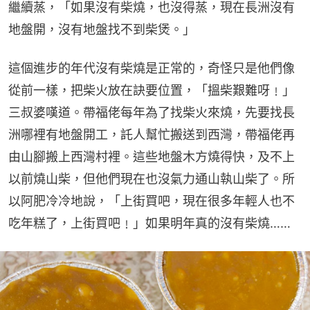
繼續蒸，「如果沒有柴燒，也沒得蒸，現在長洲沒有
地盤開，沒有地盤找不到柴煲。」
這個進步的年代沒有柴燒是正常的，奇怪只是他們像
從前一樣，把柴火放在訣要位置，「搵柴艱難呀﹗」
三叔婆嘆道。帶福佬每年為了找柴火來燒，先要找長
洲哪裡有地盤開工，託人幫忙搬送到西灣，帶福佬再
由山腳搬上西灣村裡。這些地盤木方燒得快，及不上
以前燒山柴，但他們現在也沒氣力通山執山柴了。所
以阿肥冷冷地說，「上街買吧，現在很多年輕人也不
吃年糕了，上街買吧﹗」如果明年真的沒有柴燒……