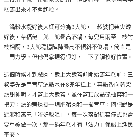
糕蒸出來才不會起粒。
一鍋粉水攪好後大概可分為8大兜，三叔婆把柴火透
好後，帶福佬一兜一兜疊高落鍋，每兜用兩至三枝竹
枝相隔，8大兜穩穩陣陣疊高不傾斜不倒塌，簡直是
一門力學，但他們掌握得很好，一下子調校好位置。
這個時候才到戲肉。飯上大飯蓋前開始蒸年糕前，三
叔婆先是用青草灑點水在8兜年糕上，再點香向著柴
爐謝神明，才蓋上大飯蓋，並在蓋頂放點碌柚葉和一
把刀，爐的旁邊掛一塊肥豬肉和一撮青草，阿肥說是
避邪和寓意「唔好駁咀」，每一次落鍋這套儀式也需
要重覆做一次，那一鍋年糕才有「法力」保船上漁民
平安。