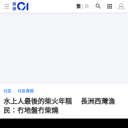
繁
|
简
社區
社區專題
水上人最後的柴火年糕 長洲西灣漁
民：冇地盤冇柴燒