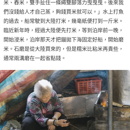
米、舂米，雙手扯住一條繩雙腳落力曳曳曳。後來我
們沒錢給人才自己蒸，夠錢買米就可以。」水上打魚
的過去，船常駛到大陸打米，幾毫紙便打到一斤米。
臨近新年時，經過大陸便先打米，等到泊岸前一晚，
開始浸米，泊岸那天才把錨拋下海固定好船，開始磨
米。石磨是從大陸買來的，但是糯米比粘米再貴些，
通常兩溝磨在一起省點錢。