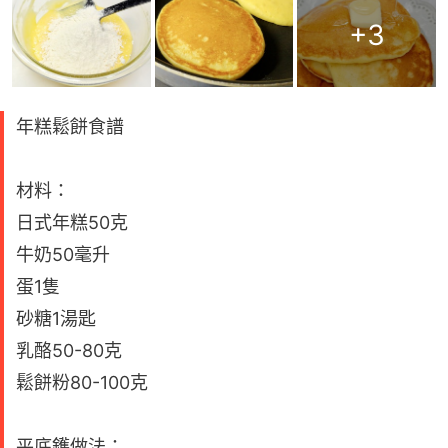
+
3
年糕鬆餅食譜
材料：
日式年糕50克
牛奶50毫升
蛋1隻
砂糖1湯匙
乳酪50-80克
鬆餅粉80-100克
平底鑊做法：