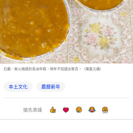
石磨、柴火燒過的長洲年糕，明年不知還出售否。（陳嘉元攝）
本土文化
農曆新年
搶先表達