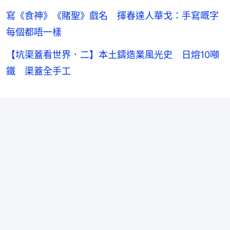
寫《食神》《賭聖》戲名 揮春達人華戈：手寫嘅字
每個都唔一樣
【坑渠蓋看世界．二】本土鑄造業風光史 日熔10噸
鐵 渠蓋全手工