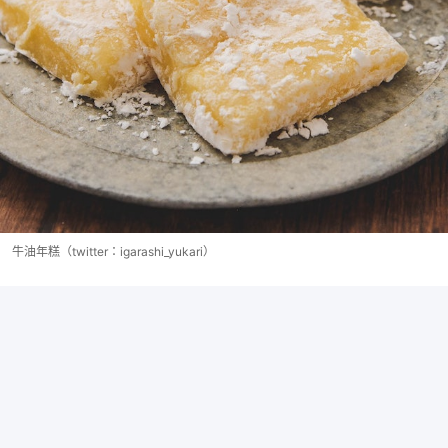
牛油年糕（twitter：igarashi_yukari）