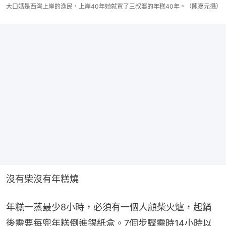
大口媽是西灣上岸的漁民，上岸40年她就買了三叔婆的年糕40年。（陳嘉元攝）
沒有柴沒有年糕燒
年糕一蒸最少8小時，必須有一個人顧柴火爐，起鍋
後需要每兜年糕倒進錫紙盒。7個步驟需時14小時以