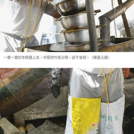
一層一層的年糕疊上去，中間用竹板分隔，卻不會倒。（陳嘉元攝）