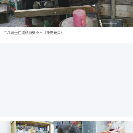
三叔婆坐在爐頭顧柴火。（陳嘉元攝）