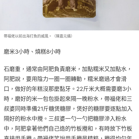
帶福佬以前出海打魚的威風。（陳嘉元攝）
磨米3小時、燒糕8小時
石磨重，通常由阿肥負責磨米，加點糯米又加點水，
阿肥說，要用陰力一圈一圈轉動，糯米磨過才會滑
口，做好的年糕沒那麼黏牙。22斤米大概需要磨3小
時，磨好的米一包包掛起來隔一晚粉水，帶福佬和三
叔婆同時準備21斤糖煲糖膠，煲好的糖膠要逐點加入
隔好的粉水中攪。三叔婆一勺一勺把糖膠滲入粉水
中，阿肥拿著他們自己造的竹板攪和，有時放下竹板
直接用手攪。帶福佬笑說用手攪是精粹，攪得均勻年