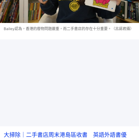
Bailey認為，香港的廢物問題嚴重，而二手書店的存在十分重要。（呂諾君攝）
大掃除｜二手書店周末港島區收書 英語外語書優