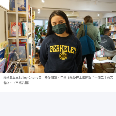
英菲混血兒Bailey Cherry自小熱愛閱讀，年僅16歲便在上環開設了一間二手英文
書店。（呂諾君攝）