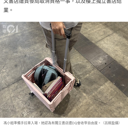
文書店遭貿發局取消資格一事，以及樓上獨立書店結
業。
馮小姐準備手拉車入場，她認為有獨立書店遭DQ會收窄自由度。（呂婉盈攝）