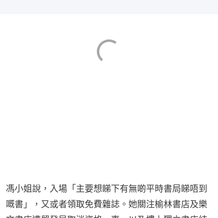
馮小姐說，入場「主要想睇下有無啲平時書局睇唔到
嘅書」，又或者領取免費雜誌。她關注榆林書店及樂