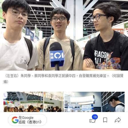
（左至右）朱同學、蔡同學和袁同學正就讀中四，自發購買補充練習。（何頴賢
攝）
19
在Google
追蹤《香港01》