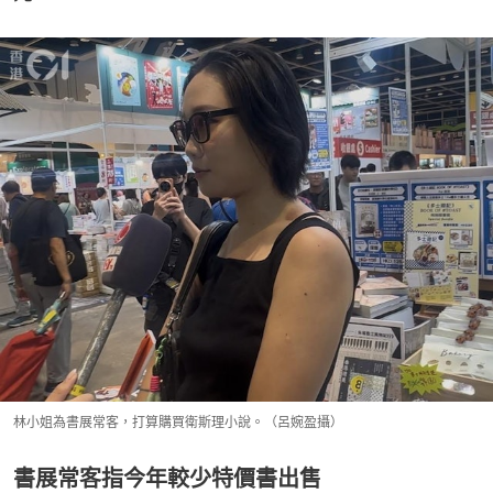
林小姐為書展常客，打算購買衛斯理小說。（呂婉盈攝）
書展常客指今年較少特價書出售